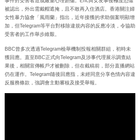
事件對受害者造成嚴重心理創傷。Eric與女友事後極度恐懼
被認出，外出需戴帽遮掩，且不敢再入住酒店。香港關注婦
女性暴力協會「風雨蘭」指出，近年接獲的求助個案明顯增
加，但Telegram等平台對移除違規內容的反應冷淡，令協助
受害者的工作舉步維艱。
BBC曾多次透過Telegram檢舉機制投報相關群組，初時未
獲回應。直至BBC正式向Telegram及涉事代理展示調查結
果後，相關宣傳帳戶才被刪除，但在截稿前，部分直播網站
仍在運作。Telegram隨後回應指，未經同意分享色情內容違
反服務條款，強調會主動審核及接受舉報。