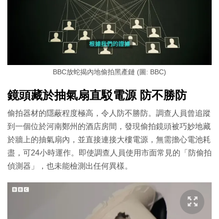
BBC放蛇揭內地偷拍黑產鏈 (圖: BBC)
鏡頭藏於抽氣扇直駁電源 防不勝防
偷拍器材的隱蔽程度極高，令人防不勝防。調查人員曾追蹤
到一個位於河南鄭州的酒店房間，發現偷拍鏡頭被巧妙地藏
於牆上的抽氣扇內，並直接連接大樓電源，無需擔心電池耗
盡，可24小時運作。即使調查人員使用市面常見的「防偷拍
偵測器」，也未能檢測出任何異樣。