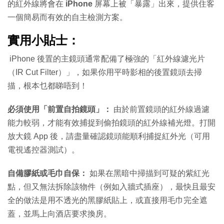
的紅外線將會在
iPhone
屏幕上被「暴露」出來，提供住客
一個簡易而有效的自主檢測方案。
實用小貼士：
iPhone 後置的主鏡頭通常配備了極強的「紅外線濾光片
（IR Cut Filter）」，如果你用平時影相的後置鏡頭去掃
描，根本乜都睇唔到！
必須使用「前置自拍鏡頭」：
由於前置鏡頭的紅外線過濾
能力較弱，才能有效捕捉到偷拍鏡頭的紅外線補光燈。打開
放大鏡 App 後，請盡量確認鏡頭能順利捕捉紅外光（可用
電視遙控器測試）。
自備膠紙或毛巾自保：
如果在黑暗中掃描到可疑的紫紅光
點，但又無法拆除該物件（例如入牆式插座），最快且最安
全的做法是用不透光的黑膠紙貼上，或直接用毛巾完全遮
蓋，並馬上向酒店要求換房。