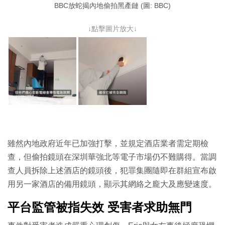
BBC放蛇揭內地偷拍黑產鏈 (圖: BBC)
↓點擊圖片放大↓
雖然內地政府近年已加強打擊，並規定酒店業者需定期檢
查，但偷拍鏡頭在深圳華強北等電子市場仍不難購得。當調
查人員拆除上述酒店的鏡頭後，犯罪集團隨即在群組宣布啟
用另一家酒店的備用鏡頭，顯示其網絡之龐大及應變速度。
平台監管被指失效 受害者求助無門