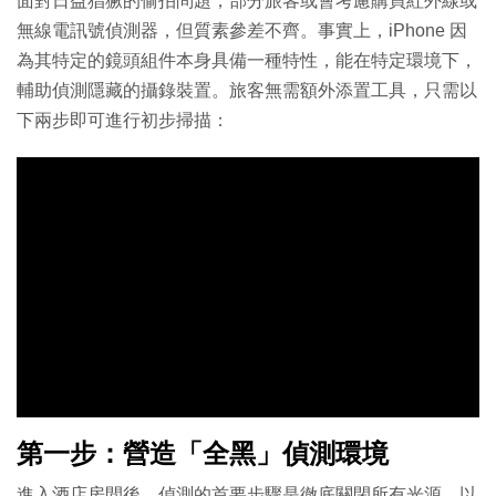
面對日益猖獗的偷拍問題，部分旅客或會考慮購買紅外線或
無線電訊號偵測器，但質素參差不齊。事實上，iPhone 因
為其特定的鏡頭組件本身具備一種特性，能在特定環境下，
輔助偵測隱藏的攝錄裝置。旅客無需額外添置工具，只需以
下兩步即可進行初步掃描：
第一步：營造「全黑」偵測環境
進入酒店房間後，偵測的首要步驟是徹底關閉所有光源，以