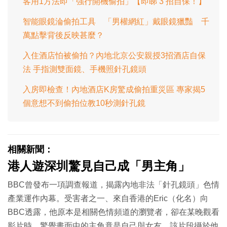
客用1方法即「強行開機偷拍」【即睇 3 招自保！】
智能眼鏡淪偷拍工具 「男權網紅」戴眼鏡獵豔 千
萬點擊背後反映甚麼？
入住酒店怕被偷拍？內地北京公安親授3招酒店自保
法 手指測雙面鏡、手機照針孔鏡頭
入房即檢查！內地酒店K房驚成偷拍重災區 專家揭5
個意想不到偷拍位教10秒測針孔鏡
相關新聞：
港人遊深圳驚見自己成「男主角」
BBC曾發布一項調查報道，揭露內地非法「針孔鏡頭」色情
產業運作內幕。受害者之一、來自香港的Eric（化名）向
BBC透露，他原本是相關色情頻道的瀏覽者，卻在某晚觀看
影片時，驚覺畫面中的主角竟是自己與女友。該片段攝於他