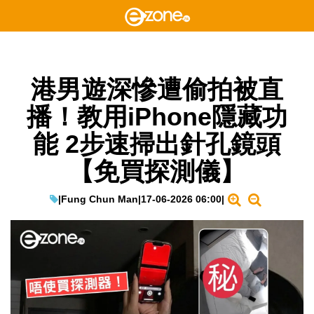
港男遊深慘遭偷拍被直
播！教用iPhone隱藏功
能 2步速掃出針孔鏡頭
【免買探測儀】
|
Fung Chun Man
|
17-06-2026 06:00
|