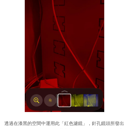
透過在漆黑的空間中運用此「紅色濾鏡」，針孔鏡頭所發出