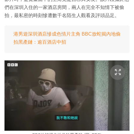
們在深圳入住的一家酒店房間，兩人在完全不知情下被偷
拍，最私密的時刻慘遭數千名陌生人觀看及評頭品足。
港男遊深圳酒店慘成色情片主角 BBC放蛇揭內地偷
拍黑產鏈：逾百酒店中招