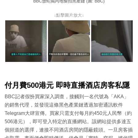
BBC放蛇揭內地偷拍黑產鏈 (圖: BBC)
↓點擊圖片放大↓
付月費500港元 即時直播酒店房客私隱
BBC記者假扮買家深入調查，接觸到一名代號為「AKA」
的銷售代理，並發現這條黑色產業鏈透過加密通訊軟件
Telegram大肆宣傳。買家只需支付每月約450元人民幣（約
506港元），即可登入特定的直播網站。該網站提供多達五
個頻道的選擇，連接不同酒店房間的隱蔽鏡頭。一旦房客插