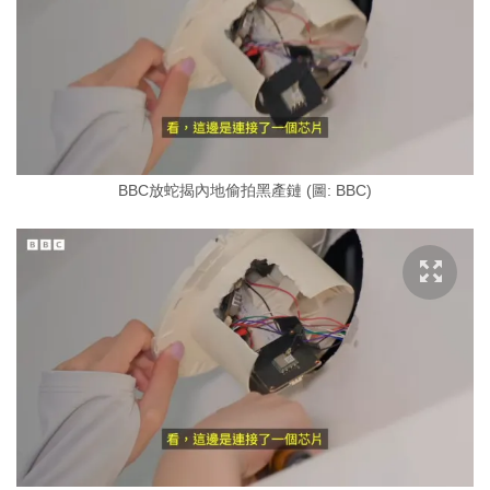
BBC放蛇揭內地偷拍黑產鏈 (圖: BBC)