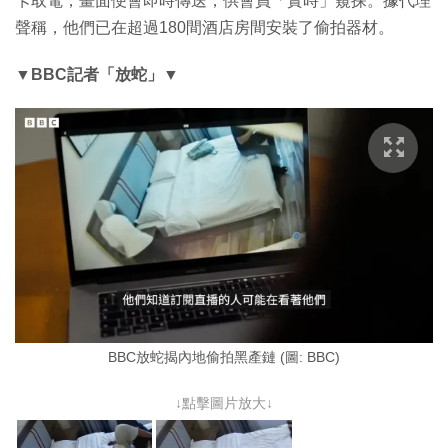
卡取電，畫面便會即時傳送，供會員「實時」窺探。據代理
聲稱，他們已在超過180間酒店房間安裝了偷拍器材。
▼BBC記者「放蛇」
▼
BBC放蛇揭內地偷拍黑產鏈 (圖: BBC)
↓點擊圖片放大↓