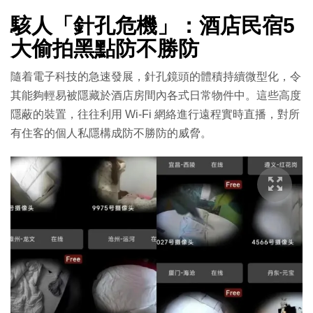
駭人「針孔危機」：酒店民宿5
大偷拍黑點防不勝防
隨着電子科技的急速發展，針孔鏡頭的體積持續微型化，令
其能夠輕易被隱藏於酒店房間內各式日常物件中。這些高度
隱蔽的裝置，往往利用 Wi-Fi 網絡進行遠程實時直播，對所
有住客的個人私隱構成防不勝防的威脅。