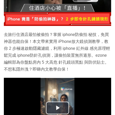
去旅行住酒店最怕被偷拍？掌握 iphone防偷拍 秘技，免買
神器也能自保！本文帶來實用 iPhone放大鏡偵測教學，教
你 2 步極速啟動隱藏濾鏡，利用 iphone 紅外線 感光原理輕
鬆完成 iphone防針孔偵測，讓偷拍裝置無所遁形。ezone
編輯部為你盤點房內 5 大高危 針孔鏡頭黑點 與防伏貼士。
不想私隱外洩？即睇內文教學自保！
播