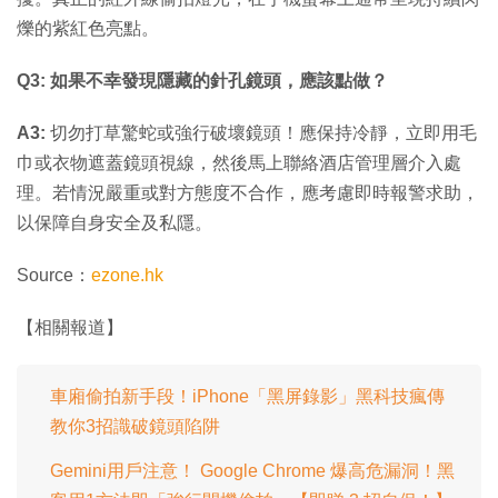
爍的紫紅色亮點。
Q3: 如果不幸發現隱藏的針孔鏡頭，應該點做？
A3:
切勿打草驚蛇或強行破壞鏡頭！應保持冷靜，立即用毛
巾或衣物遮蓋鏡頭視線，然後馬上聯絡酒店管理層介入處
理。若情況嚴重或對方態度不合作，應考慮即時報警求助，
以保障自身安全及私隱。
Source：
ezone.hk
【相關報道】
車廂偷拍新手段！iPhone「黑屏錄影」黑科技瘋傳
教你3招識破鏡頭陷阱
Gemini用戶注意！ Google Chrome 爆高危漏洞！黑