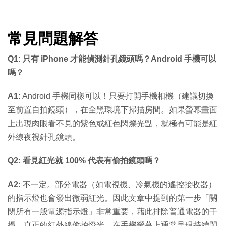
常見問題解答
Q1: 只有 iPhone 才能偵測針孔鏡頭嗎？Android 手機可以
嗎？
A1:
Android 手機同樣可以！只要打開手機相機（建議切換
至前置自拍鏡頭），在全黑環境下掃描房間。如果螢幕畫面
上出現肉眼看不見的紫色或紅色閃爍光點，就極有可能是紅
外線夜視針孔鏡頭。
Q2: 看見紅光就 100% 代表有偷拍鏡頭嗎？
A2:
不一定。部分電器（如電視機、冷氣機的遙控接收器）
的指示燈也會發出微弱紅光。因此文章中提到的第一步「關
閉所有一般電源指示燈」非常重要，藉此排除普通電器的干
擾。真正的紅外線偷拍燈光，在手機螢幕上通常呈現持續閃