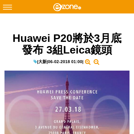
搜尋
Huawei P20將於3月底
Facebook
Instagram
發布 3組Leica鏡頭
科技焦點
網絡生活
|
大新
|
06-02-2018 01:00
|
遊戲動漫
教學評測
EduTech
IT Times
生成式AI與雲端應用
Enterprise Digital Transformation