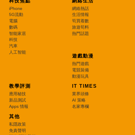
科技焦點
網絡生活
iPhone
網絡熱話
5G流動
生活情報
電腦
筍買着數
數碼
旅遊筍料
智能家居
熱門話題
科技
汽車
人工智能
遊戲動漫
熱門遊戲
電競裝備
動漫玩具
教學評測
IT TIMES
應用秘技
業界頭條
新品測試
AI 策略
Apps 情報
名家專欄
其他
私隱政策
免責聲明