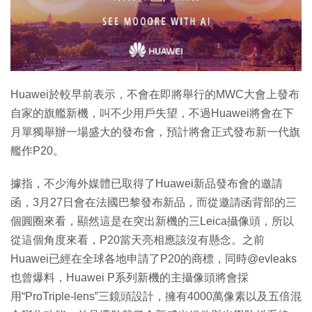
特集
Huawei於較早前表示，不會在即將舉行的MWC大會上發布
自家的旗艦新機，叫不少用戶失望，不過Huawei將會在下
月單獨舉辦一場盛大的發布會，預計將會正式發布新一代旗
艦作P20。
據指，不少海外媒體已取得了Huawei新品發布會的邀請
函，3月27日會在法國巴黎發布新品，而從邀請函背部的三
個圓圈來看，顯然這是在突出新機的三Leica攝像頭，所以
從這個角度來看，P20當天亮相應該沒有懸念。之前
Huawei已經在全球各地申請了P20的商標，同時@evleaks
也曾爆料，Huawei P系列新機的主攝像頭將會採
用“ProTriple-lens”三鏡頭設計，擁有4000萬像素以及五倍混