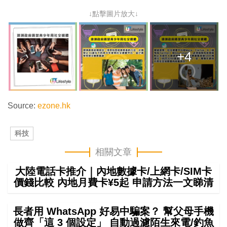
↓點擊圖片放大↓
+4
Source:
ezone.hk
科技
相關文章
大陸電話卡推介｜內地數據卡/上網卡/SIM卡
價錢比較 內地月費卡¥5起 申請方法一文睇清
長者用 WhatsApp 好易中騙案？ 幫父母手機
做齊「這 3 個設定」 自動過濾陌生來電/釣魚