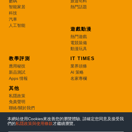
數碼
旅遊筍料
智能家居
熱門話題
科技
汽車
人工智能
遊戲動漫
熱門遊戲
電競裝備
動漫玩具
教學評測
IT TIMES
應用秘技
業界頭條
新品測試
AI 策略
Apps 情報
名家專欄
其他
私隱政策
免責聲明
聯絡/關於我們
本網站使用Cookies來改善您的瀏覽體驗, 請確定您同意及接受我
© 2026 e-zone. All Rights Reserved.
們的
私隱政策與使用條款
才繼續瀏覽。