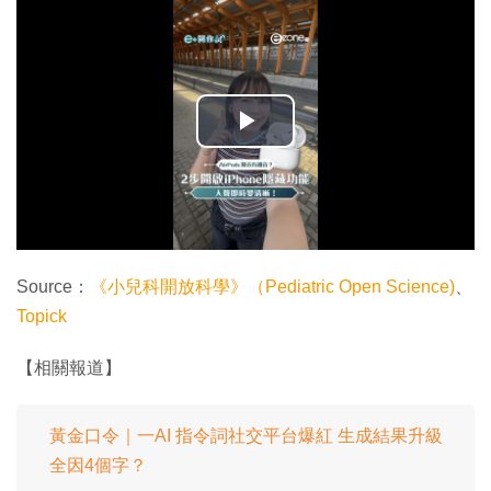
播
放
影
片
Source：
《小兒科開放科學》（Pediatric Open Science)
、
Topick
【相關報道】
黃金口令｜一AI 指令詞社交平台爆紅 生成結果升級
全因4個字？