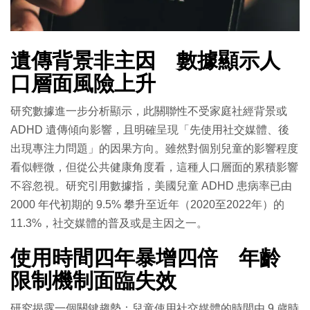
遺傳背景非主因 數據顯示人
口層面風險上升
研究數據進一步分析顯示，此關聯性不受家庭社經背景或
ADHD 遺傳傾向影響，且明確呈現「先使用社交媒體、後
出現專注力問題」的因果方向。雖然對個別兒童的影響程度
看似輕微，但從公共健康角度看，這種人口層面的累積影響
不容忽視。研究引用數據指，美國兒童 ADHD 患病率已由
2000 年代初期的 9.5% 攀升至近年（2020至2022年）的
11.3%，社交媒體的普及或是主因之一。
使用時間四年暴增四倍 年齡
限制機制面臨失效
研究揭露一個關鍵趨勢：兒童使用社交媒體的時間由 9 歲時