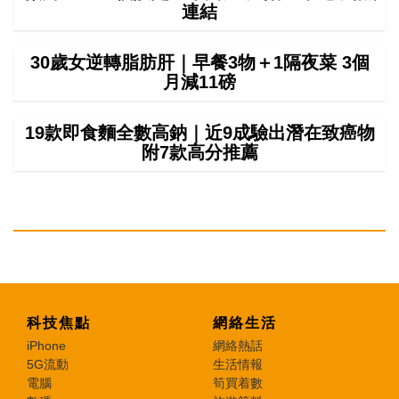
連結
30歲女逆轉脂肪肝｜早餐3物＋1隔夜菜 3個
月減11磅
19款即食麵全數高鈉｜近9成驗出潛在致癌物
附7款高分推薦
科技焦點
網絡生活
iPhone
網絡熱話
5G流動
生活情報
電腦
筍買着數