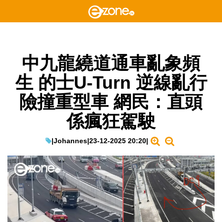
中九龍繞道通車亂象頻
生 的士U-Turn 逆線亂行
險撞重型車 網民：直頭
係瘋狂駕駛
|
Johannes
|
23-12-2025 20:20
|