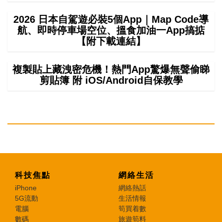
2026 日本自駕遊必裝5個App｜Map Code導
航、即時停車場空位、搵食加油一App搞掂
【附下載連結】
複製貼上藏洩密危機！熱門App驚爆無聲偷睇
剪貼簿 附 iOS/Android自保教學
科技焦點
網絡生活
iPhone
網絡熱話
5G流動
生活情報
電腦
筍買着數
數碼
旅遊筍料