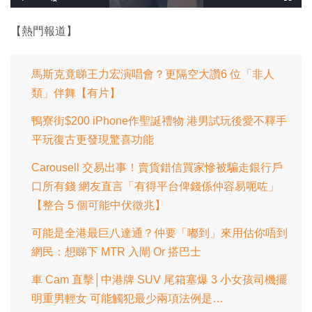
播
開
全
入
放
啟
螢
完
音
幕
餘
畢
效
:
【熱門報道】
1
時
0
0
.
間
0
0
馬斯克竟睇王力宏演唱會？更隔空大讚6 位「非人
%
類」伴舞【有片】
鴨寮街$200 iPhone作聖誕禮物 港男試玩後愛不釋手
平玩復古更發現驚喜功能
Carousell 交易出事！賣貨錯信買家慘被騙走銀行戶
口所有錢 網友直言「有得平台俾錢係仲容易呃咗」
【整合 5 個可能中伏徵兆】
可能是全港最巨八達通？仲要「嘟到」來用估你唔到
網民：想睇下 MTR 入閘 Or 搭巴士
車 Cam 直擊│中港牌 SUV 尾箱塞爆 3 小女孩司機擺
明重男輕女 可能觸犯最少兩項法例是…