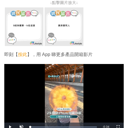
↓點擊圖片放大↓
即刻【
按此
】，用 App 睇更多產品開箱影片
剩
-
0:34
載