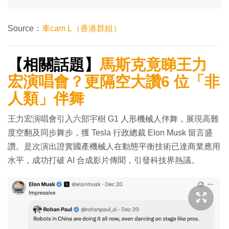
Source：
車cam L（香港群組）
【相關話題】
馬斯克竟睇王力
宏演唱會？更隔空大讚6 位「非
人類」伴舞
王力宏演唱會引入六部宇樹 G1 人形機械人伴舞，展現高難
度空翻及同步舞步，獲 Tesla 行政總裁 Elon Musk 留言盛
讚。是次演出證實國產機械人在動態平衡技術已達商業應用
水平，成功打破 AI 合成影片傳聞，引發科技界熱議。