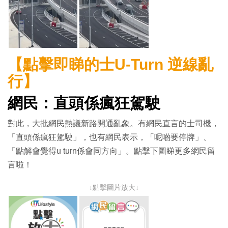
【點擊即睇的士
U-Turn
逆線亂
行】
網民：直頭係瘋狂駕駛
對此，大批網民熱議新路開通亂象。有網民直言的士司機，
「直頭係瘋狂駕駛」，也有網民表示，「呢啲要停牌」、
「點解會覺得u turn係會同方向」。點擊下圖睇更多網民留
言啦！
↓點擊圖片放大↓