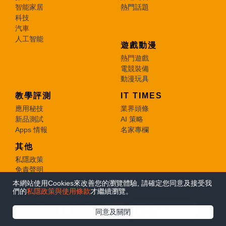
智能家居
熱門話題
科技
汽車
人工智能
遊戲動漫
熱門遊戲
電競裝備
動漫玩具
教學評測
IT TIMES
應用秘技
業界頭條
新品測試
AI 策略
Apps 情報
名家專欄
其他
私隱政策
免責聲明
聯絡/關於我們
本網站使用Cookies來改善您的瀏覽體驗, 請確定您同意及接受我
們的
私隱政策與使用條款
才繼續瀏覽。
© 2026 e-zone. All Rights Reserved.
在Google
同意及關閉
追蹤《e-zone》