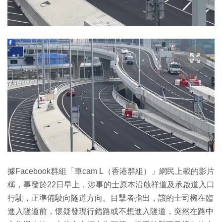
據Facebook群組「車cam L（香港群組）」網民上載的影片
稱，事發於22日早上，涉事的士原本沿啟祥道及承啟道入口
行駛，正準備駛向隧道方向。目擊者指出，該的士司機在臨
進入隧道前，懷疑發現行錯路或不想進入隧道，突然在路中