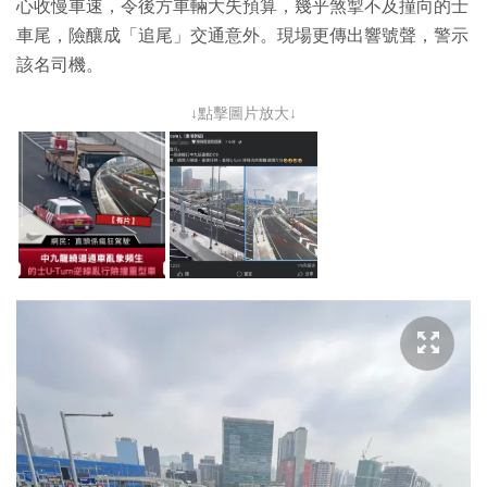
心收慢車速，令後方車輛大失預算，幾乎煞掣不及撞向的士
車尾，險釀成「追尾」交通意外。現場更傳出響號聲，警示
該名司機。
↓點擊圖片放大↓