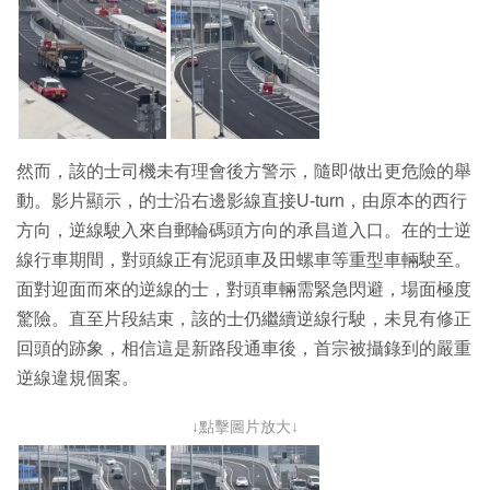
然而，該的士司機未有理會後方警示，隨即做出更危險的舉
動。影片顯示，的士沿右邊影線直接U-turn，由原本的西行
方向，逆線駛入來自郵輪碼頭方向的承昌道入口。在的士逆
線行車期間，對頭線正有泥頭車及田螺車等重型車輛駛至。
面對迎面而來的逆線的士，對頭車輛需緊急閃避，場面極度
驚險。直至片段結束，該的士仍繼續逆線行駛，未見有修正
回頭的跡象，相信這是新路段通車後，首宗被攝錄到的嚴重
逆線違規個案。
↓點擊圖片放大↓