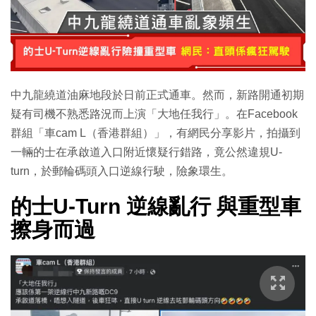
中九龍繞道油麻地段於日前正式通車。然而，新路開通初期
疑有司機不熟悉路況而上演「大地任我行」。在Facebook
群組「車cam L（香港群組）」，有網民分享影片，拍攝到
一輛的士在承啟道入口附近懷疑行錯路，竟公然違規U-
turn，於郵輪碼頭入口逆線行駛，險象環生。
的士U-Turn 逆線亂行 與重型車
擦身而過