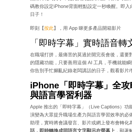
碼教你設定iPhone背面輕點設定一秒喚醒。即入
日子！
即刻【
按此
】，用 App 睇更多產品開箱影片
「即時字幕」實時語音轉文
在職場打拼，最痛苦的莫過於開完長會後，還要對著
的隱藏功能，只要善用這個 AI 工具，手機就
你告別手忙腳亂紀錄老闆講話的日子，觀看影片/
iPhone「即時字幕」全
與語言學習利器
Apple 推出的「即時字幕」（Live Capti
演變為大眾提升職場生產力與語言學習效率的必
助理，實時將會議發言、影片或網上發布會轉化
話，即時轉換成同語言文字顯示在螢幕上
，顯著