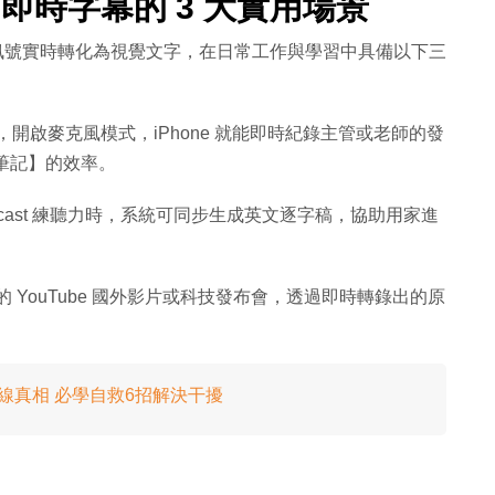
 即時字幕的 3 大實用場景
將聲音訊號實時轉化為視覺文字，在日常工作與學習中具備以下三
開啟麥克風模式，iPhone 就能即時紀錄主管或老師的發
議筆記】的效率。
cast 練聽力時，系統可同步生成英文逐字稿，協助用家進
 YouTube 國外影片或科技發布會，透過即時轉錄出的原
斷線真相 必學自救6招解決干擾