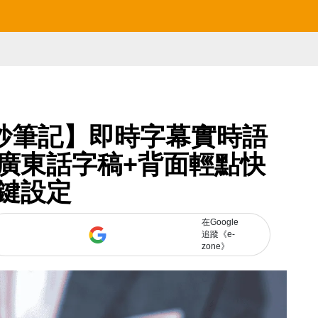
使抄筆記】即時字幕實時語
廣東話字稿+背面輕點快
鍵設定
在Google
追蹤《e-
zone》