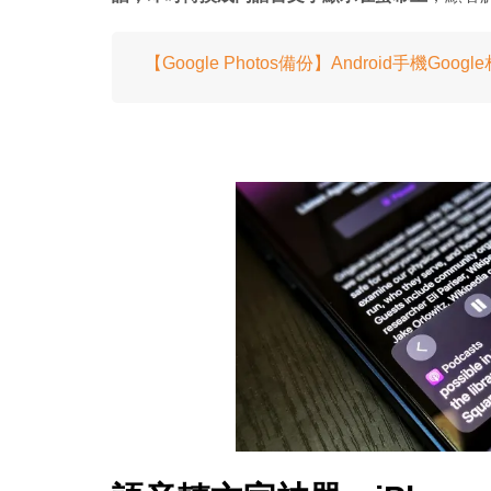
【Google Photos備份】Android手機G