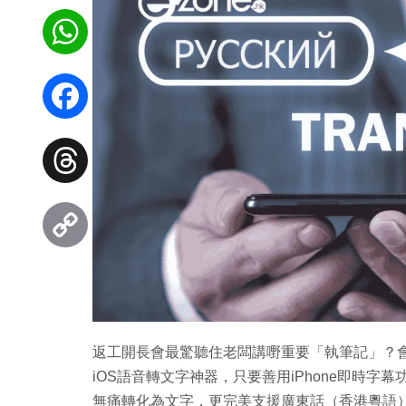
WhatsApp
Facebook
Threads
Copy
Link
返工開長會最驚聽住老闆講嘢重要「執筆記」？會議
iOS語音轉文字神器，只要善用iPhone即時字幕功
無痛轉化為文字，更完美支援廣東話（香港粵語）