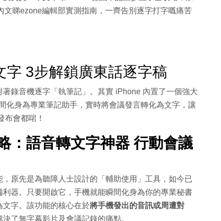
內文睇ezone編輯部實測指南，一齊告別逐字打字嘅痛苦
字 3步解鎖廣東話逐字稿
錄音機逐字「執筆記」。其實 iPhone 內置了一個強大
能瞬間化身為專業筆記助手，實時將會議發言轉化為文字，讓
發布會都啱！
攻略：語音轉文字神器 行動會議
ons）功能，原先是為聽障人士設計的「輔助使用」工具，如今已
備利器。只要開啟它，手機就能瞬間化身為你的專業秘書
為文字。
該功能的核心在於
將手機發出的音訊或周遭對
解決了無字幕影片及會議記錄的痛點。