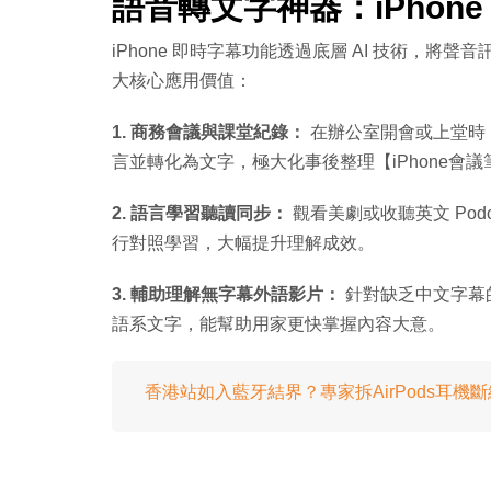
語音轉文字神器：iPhone
iPhone 即時字幕功能透過底層 AI 技術，
大核心應用價值：
1. 商務會議與課堂紀錄：
在辦公室開會或上堂時，
言並轉化為文字，極大化事後整理【iPhone會
2. 語言學習聽讀同步：
觀看美劇或收聽英文 Pod
行對照學習，大幅提升理解成效。
3. 輔助理解無字幕外語影片：
針對缺乏中文字幕的
語系文字，能幫助用家更快掌握內容大意。
香港站如入藍牙結界？專家拆AirPods耳機