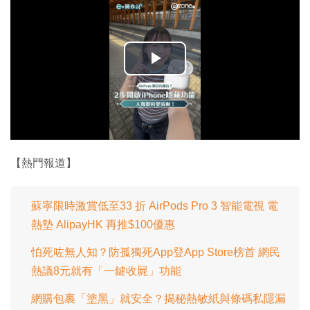
播
放
影
片
【熱門報道】
蘇寧限時激賞低至33 折 AirPods Pro 3 智能電視 電
熱墊 AlipayHK 再推$100優惠
怕死咗無人知？防孤獨死App登App Store榜首 網民
熱議8元就有「一鍵收屍」功能
網購包裹「塗黑」就安全？揭秘熱敏紙與條碼私隱漏