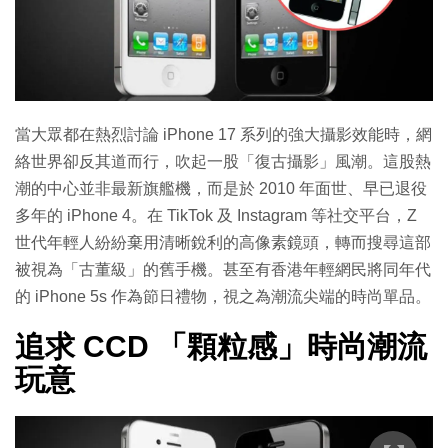
當大眾都在熱烈討論 iPhone 17 系列的強大攝影效能時，網
絡世界卻反其道而行，吹起一股「復古攝影」風潮。這股熱
潮的中心並非最新旗艦機，而是於 2010 年面世、早已退役
多年的 iPhone 4。在 TikTok 及 Instagram 等社交平台，Z
世代年輕人紛紛棄用清晰銳利的高像素鏡頭，轉而搜尋這部
被視為「古董級」的舊手機。甚至有香港年輕網民將同年代
的 iPhone 5s 作為節日禮物，視之為潮流尖端的時尚單品。
追求 CCD 「顆粒感」時尚潮流
玩意