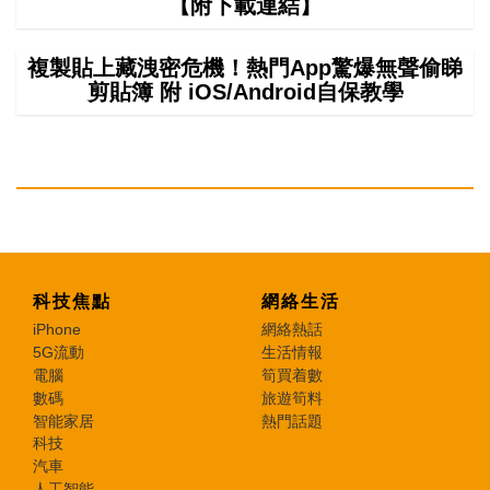
【附下載連結】
複製貼上藏洩密危機！熱門App驚爆無聲偷睇
剪貼簿 附 iOS/Android自保教學
科技焦點
網絡生活
iPhone
網絡熱話
5G流動
生活情報
電腦
筍買着數
數碼
旅遊筍料
智能家居
熱門話題
科技
汽車
人工智能