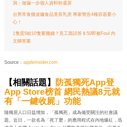
洞：做漏一步個人資料秒還原
台男常食微波爐食品竟長乳房 專家警告4種容器要小
心！
1隻蛋5蚊10隻要幾錢？見工面試答＄50即被Foul 內
文睇答案
Source：
appleinsider.com
【相關話題】
防孤獨死App登
App Store榜首 網民熱議8元就
有「一鍵收屍」功能
隨獨居人口日益增加，「孤獨死」成為備受關注的社會議
題。近日，一款名為「死了麼」的應用程式在內地爆紅，迅