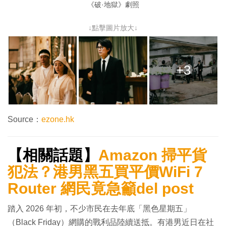
《破·地獄》劇照
↓點擊圖片放大↓
+3
Source：
ezone.hk
【相關話題】
Amazon 掃平貨
犯法？港男黑五買平價WiFi 7
Router 網民竟急籲del post
踏入 2026 年初，不少市民在去年底「黑色星期五」
（Black Friday）網購的戰利品陸續送抵。有港男近日在社