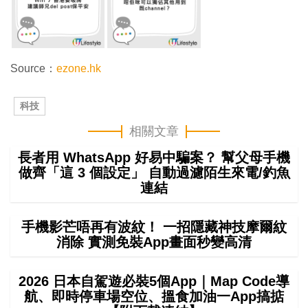
Source：
ezone.hk
科技
相關文章
長者用 WhatsApp 好易中騙案？ 幫父母手機
做齊「這 3 個設定」 自動過濾陌生來電/釣魚
連結
手機影芒唔再有波紋！ 一招隱藏神技摩爾紋
消除 實測免裝App畫面秒變高清
2026 日本自駕遊必裝5個App｜Map Code導
航、即時停車場空位、搵食加油一App搞掂