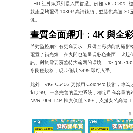
FHD 紅外線系列是入門首選。例如 VIGI C320I 
款產品均配備 1080P 高清鏡頭，並提供高達 3
像。
畫質全面躍升：4K 與全
若對監控細節有更高要求，具備全彩功能的攝影機如 VIGI
配置了補光燈，在夜間也能呈現彩色畫面，比起
訊。對於需要覆蓋特大範圍的環境，InSight S485
水防塵規格，現時僅以 $499 即可入手。
此外，VIGI C540S 更採用 ColorPro 技
$1,099。一套完善的監控系統，穩定且高容量的錄
NVR1004H-4P 推廣價僅 $399，支援安裝高達
↓