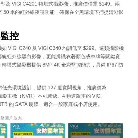
槍型及 VIGI C4201 轉塔式攝影機，推廣價僅需 $149。兩
0 至 50 米的紅外線夜視功能，確保在全黑環境下捕捉清晰影
彩監控
 C240 及 VIGI C340 均調低至 $299。這類攝影機
傳統紅外線黑白影像，更能辨識衣著顏色或車牌等關鍵資
 轉塔式攝影機提供 8MP 4K 全彩監控能力，具備 IP67 防
術，專為超低光環境設計，提供 127 度寬闊視角，推廣價為
影主機（NVR）不可或缺。4 頻道版本的 VIGI
 10TB 的 SATA 硬碟，適合一般家庭或小店使用。
點擊圖片放大↓