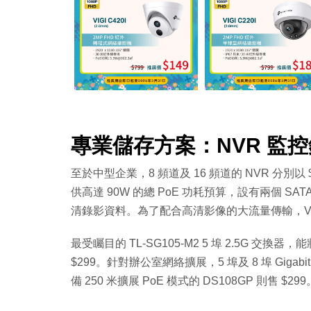
專業儲存方案：NVR 監
至於中型企業，8 頻道及 16 頻道的 NVR 分別以 $49
供高達 90W 的總 PoE 功耗預算，設有兩個 S
清錄影資料。為了配合高清影像的大流量傳輸，VIGI
最受矚目的 TL-SG105-M2 5 埠 2.5G 交換器
$299。針對辦公室網絡擴展，5 埠及 8 埠 Giga
備 250 米擴展 PoE 模式的 DS108GP 則