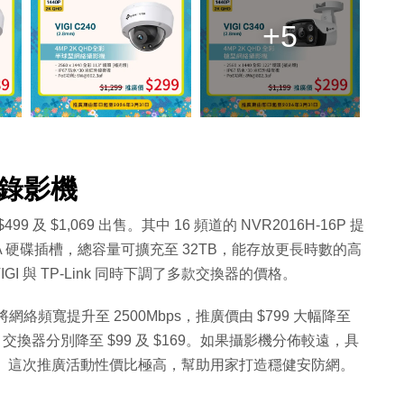
+5
控錄影機
9 及 $1,069 出售。其中 16 頻道的 NVR2016H-16P 提
ATA 硬碟插槽，總容量可擴充至 32TB，能存放更長時數的高
 與 TP-Link 同時下調了多款交換器的價格。
，能將網絡頻寬提升至 2500Mbps，推廣價由 $799 大幅降至
bit 交換器分別降至 $99 及 $169。如果攝影機分佈較遠，具
售 $299。這次推廣活動性價比極高，幫助用家打造穩健安防網。