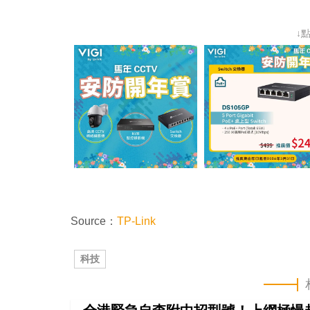
↓
Source：
TP-Link
科技