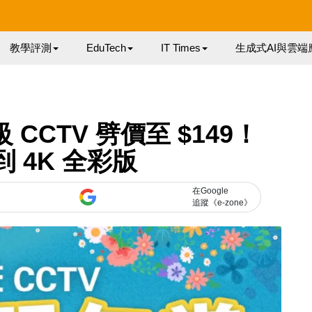
教學評測
EduTech
IT Times
生成式AI與雲端
業級 CCTV 劈價至 $149！
買到 4K 全彩版
在Google
追蹤《e-zone》