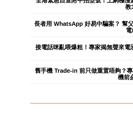
全港緊急自查附中招型號！上網極慢超4
教
長者用 WhatsApp 好易中騙案？ 
電
接電話咪亂喂爆粗！專家揭無聲來電恐
舊手機 Trade-in 前只做重置唔
機前