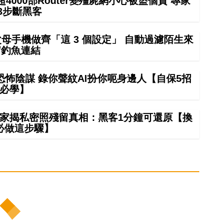
000部Router變殭屍網小心被盜個資 專家
3步斷黑客
幫父母手機做齊「這 3 個設定」 自動過濾陌生來
/釣魚連結
怖陰謀 錄你聲紋AI扮你呃身邊人【自保5招
必學】
夠？專家揭私密照殘留真相：黑客1分鐘可還原【換
必做這步驟】