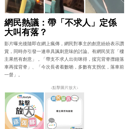
網民熱議：帶「不求人」定係
大叫有落？
影片曝光後隨即在網上瘋傳，網民對事主的創意紛紛表示讚
賞，同時亦引發一連串具諷刺意味的討論。有網民笑言「樓
主果然有創意」，「帶支不求人出街咪得，搲完背脊㩒鐘落
車再搲背脊」、「今次長者着數啲，多數有支拐仗，落車前
一督」。
↓點擊圖片放大↓