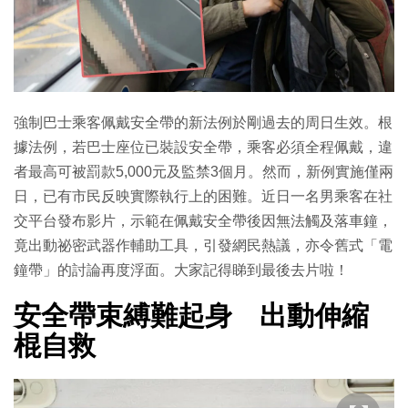
強制巴士乘客佩戴安全帶的新法例於剛過去的周日生效。根
據法例，若巴士座位已裝設安全帶，乘客必須全程佩戴，違
者最高可被罰款5,000元及監禁3個月。然而，新例實施僅兩
日，已有市民反映實際執行上的困難。近日一名男乘客在社
交平台發布影片，示範在佩戴安全帶後因無法觸及落車鐘，
竟出動祕密武器作輔助工具，引發網民熱議，亦令舊式「電
鐘帶」的討論再度浮面。大家記得睇到最後去片啦！
安全帶束縛難起身 出動伸縮
棍自救