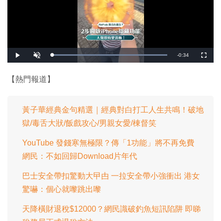
剩
-
0:34
載
播
開
全
入
放
啟
螢
完
音
幕
餘
畢
效
:
【熱門報道】
1
時
0
0
.
間
0
0
黃子華經典金句精選｜經典對白打工人生共鳴！破地
%
獄/毒舌大狀/飯戲攻心/男親女愛/棟督笑
YouTube 發錢寒無極限？傳「1功能」將不再免費
網民：不如回歸Download片年代
巴士安全帶扣驚動大曱甴 一拉安全帶小強衝出 港女
驚嚇：個心就嚟跳出嚟
天降橫財退稅$12000？網民識破釣魚短訊陷阱 即睇