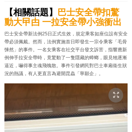
【相關話題】
巴士安全帶扣驚
動大曱甴 一拉安全帶小強衝出
巴士安全帶新法例25日正式生效，規定乘客如座位設有安全
帶必須佩戴。然而，法例實施首日即發生一宗令乘客「毛骨
悚然」的事件。一名女乘客在社交平台發文訴苦，指響應新
例伸手拉安全帶時，竟驚動了一隻隱藏的蟑螂，眼見牠逐漸
逼近，嚇得事主魂飛魄散。事件引發網民對巴士車廂衞生狀
況的熱議，有人更直言為避開昆蟲「寧願企」。