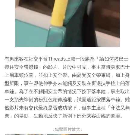
有男乘客在社交平台Threads上載一段題為「論如何搭巴士
攬住安全帶㩒鐘」的影片。片段中可見，事主當時身處巴士
上層車頭位置，並扣上安全帶。由於受安全帶束縛，加上身
型所限，事主即使伸手亦未能觸及安裝在窗邊扶手柱上的落
車鐘。為了在不解開安全帶的情況下按下落車鐘，事主取出
一支預先準備的粉紅色頭伸縮棍，試圖遙距按壓落車鐘。雖
然影片未有交代最終是否成功按下，但事主這種「守法又無
奈」的舉動，生動地反映了新例下部分乘客面臨的窘境。
↓點擊圖片放大↓