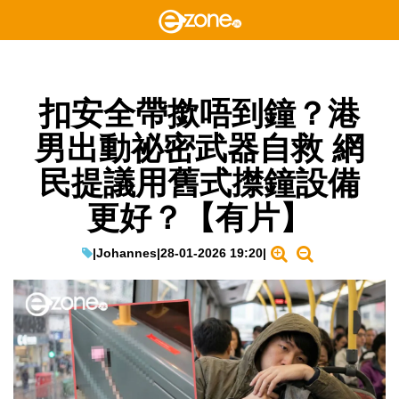
扣安全帶撳唔到鐘？港
男出動祕密武器自救 網
民提議用舊式㩒鐘設備
更好？【有片】
|
Johannes
|
28-01-2026 19:20
|