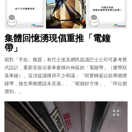
集體回憶湧現倡重推「電鐘
帶」
面對「手短」難題，有巴士迷及網民提議巴士公司可參考舊
式設計，重新安裝沿著車窗橫向伸延的「電鐘帶」（膠帶狀
落車鐘）。這項提議獲得不少和議：「咁要轉返以前果啲㩒
鐘帶，後生果啲應該未見過」、「呢個好方便」、「咩位都
㩒到」。