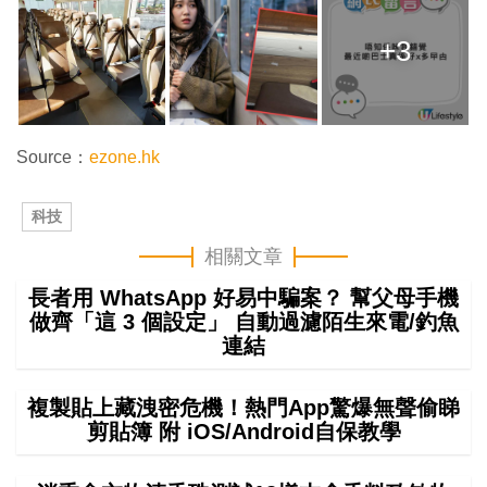
+3
Source：
ezone.hk
科技
相關文章
長者用 WhatsApp 好易中騙案？ 幫父母手機
做齊「這 3 個設定」 自動過濾陌生來電/釣魚
連結
複製貼上藏洩密危機！熱門App驚爆無聲偷睇
剪貼簿 附 iOS/Android自保教學