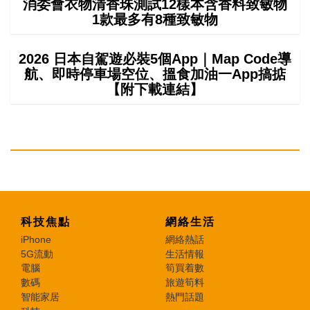
消委會衣物清香珠測試12樣本含香料致敏物
1款最多有8種致敏物
2026 日本自駕遊必裝5個App｜Map Code導
航、即時停車場空位、搵食加油一App搞掂
【附下載連結】
科技焦點
網絡生活
iPhone
網絡熱話
5G流動
生活情報
電腦
筍買着數
數碼
旅遊筍料
智能家居
熱門話題