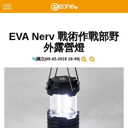
搜尋
EVA Nerv 戰術作戰部野
Facebook
Instagram
外露營燈
科技焦點
網絡生活
|
國立
|
09-02-2018 18:49
|
遊戲動漫
教學評測
EduTech
IT Times
生成式AI與雲端應用
Enterprise Digital Transformation