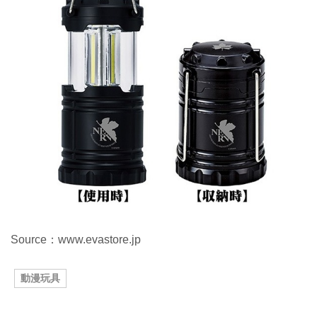
Source：www.evastore.jp
動漫玩具