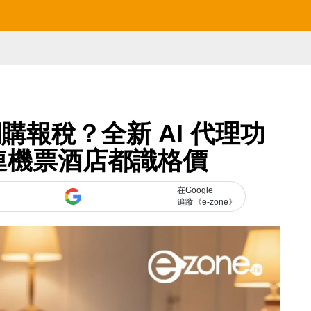
網購報稅？全新 AI 代理功
連機票酒店都識格價
在Google
追蹤《e-zone》