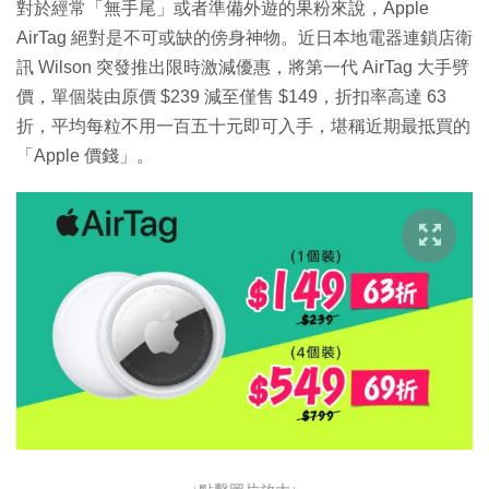
對於經常「無手尾」或者準備外遊的果粉來說，Apple
AirTag 絕對是不可或缺的傍身神物。近日本地電器連鎖店衛
訊 Wilson 突發推出限時激減優惠，將第一代 AirTag 大手劈
價，單個裝由原價 $239 減至僅售 $149，折扣率高達 63
折，平均每粒不用一百五十元即可入手，堪稱近期最抵買的
「Apple 價錢」。