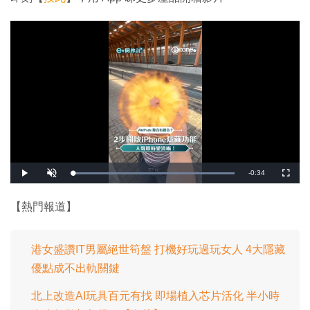
剩
-
0:34
載
播
開
全
入
放
啟
螢
完
音
幕
餘
畢
效
:
【熱門報道】
1
時
0
0
.
間
0
0
港女盛讚IT男屬絕世筍盤 打機好玩過玩女人 4大隱藏
%
優點成不出軌關鍵
北上改造AI玩具百元有找 即場植入芯片活化 半小時