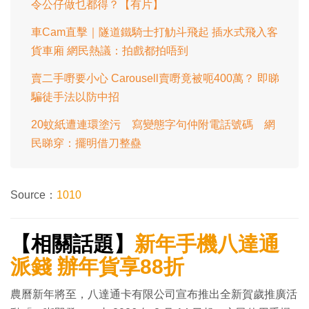
令公仔做乜都得？【有片】
車Cam直擊｜隧道鐵騎士打觔斗飛起 插水式飛入客
貨車廂 網民熱議：拍戲都拍唔到
賣二手嘢要小心 Carousell賣嘢竟被呃400萬？ 即睇
騙徒手法以防中招
20蚊紙遭連環塗污 寫變態字句仲附電話號碼 網
民睇穿：擺明借刀整蠱
Source：
1010
【相關話題】
新年手機八達通
派錢 辦年貨享88折
農曆新年將至，八達通卡有限公司宣布推出全新賀歲推廣活