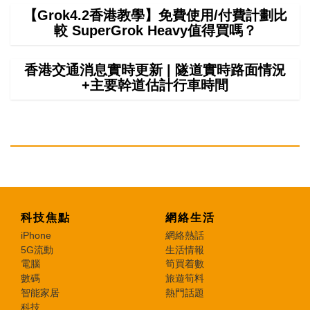
【Grok4.2香港教學】免費使用/付費計劃比
較 SuperGrok Heavy值得買嗎？
香港交通消息實時更新 | 隧道實時路面情況
+主要幹道估計行車時間
科技焦點
網絡生活
iPhone
網絡熱話
5G流動
生活情報
電腦
筍買着數
數碼
旅遊筍料
智能家居
熱門話題
科技