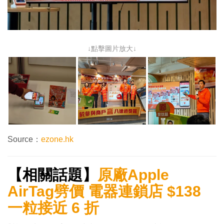
↓點擊圖片放大↓
Source：
ezone.hk
【相關話題】
原廠Apple
AirTag劈價 電器連鎖店 $138
一粒接近 6 折