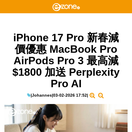
iPhone 17 Pro 新春減
價優惠 MacBook Pro
AirPods Pro 3 最高減
$1800 加送 Perplexity
Pro AI
|
Johannes
|
03-02-2026 17:52
|