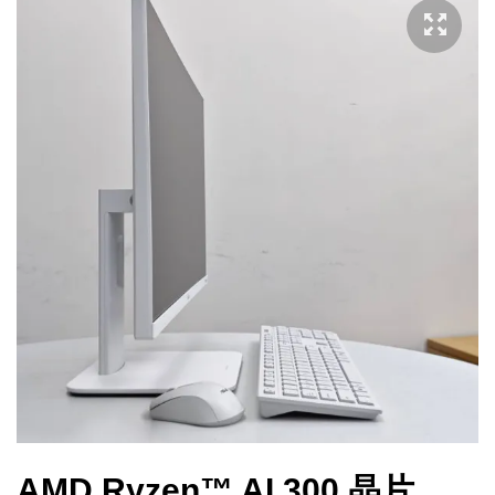
AMD Ryzen™ AI 300 晶片