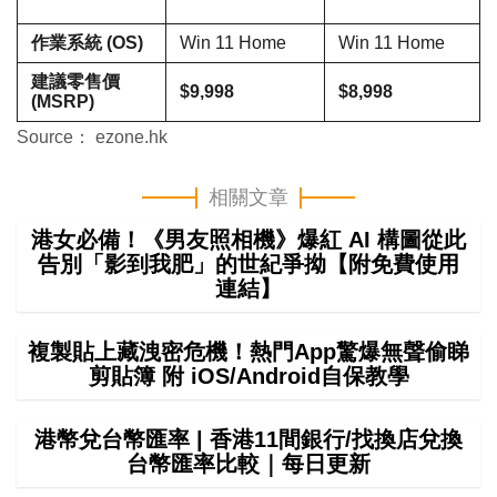
作業系統 (OS)
Win 11 Home
Win 11 Home
建議零售價
$9,998
$8,998
(MSRP)
Source： ezone.hk
相關文章
港女必備！《男友照相機》爆紅 AI 構圖從此
告別「影到我肥」的世紀爭拗【附免費使用
連結】
複製貼上藏洩密危機！熱門App驚爆無聲偷睇
剪貼簿 附 iOS/Android自保教學
港幣兌台幣匯率 | 香港11間銀行/找換店兌換
台幣匯率比較｜每日更新