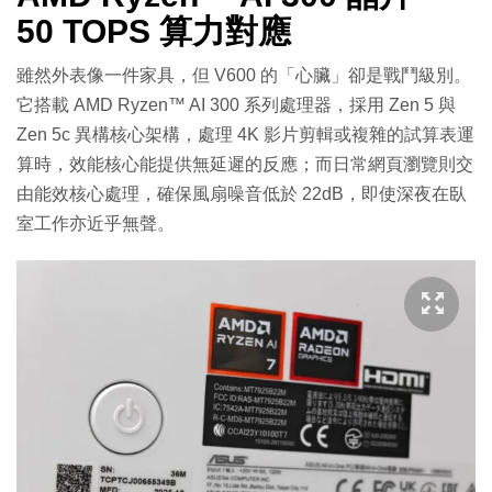
50 TOPS 算力對應
雖然外表像一件家具，但 V600 的「心臟」卻是戰鬥級別。
它搭載 AMD Ryzen™ AI 300 系列處理器，採用 Zen 5 與
Zen 5c 異構核心架構，處理 4K 影片剪輯或複雜的試算表運
算時，效能核心能提供無延遲的反應；而日常網頁瀏覽則交
由能效核心處理，確保風扇噪音低於 22dB，即使深夜在臥
室工作亦近乎無聲。