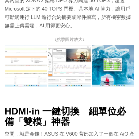
其內置的 XDNA 2 架構 NPU 算力高達 50 TOPS，超過
Microsoft 定下的 40 TOPS 門檻。具本地 AI 算力，讓用戶
可斷網運行 LLM 進行合約摘要或郵件撰寫，所有機密數據
無需上傳雲端，AI 用得更安心。
↓點擊圖片放大↓
HDMI-in 一鍵切換 細單位必
備「雙模」神器
空間，就是金錢！ASUS 在 V600 背部加入了一個在 AiO 產