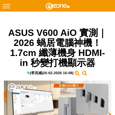
搜尋
ASUS V600 AiO 實測｜
Facebook
Instagram
2026 蝸居電腦神機！
科技焦點
1.7cm 纖薄機身 HDMI-
網絡生活
in 秒變打機顯示器
遊戲動漫
教學評測
|
李兆城
|
20-02-2026 16:08
|
EduTech
IT Times
生成式AI與雲端應用
Enterprise Digital Transformation