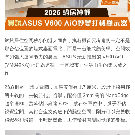
特集
對於居住空間狹小的港人而言，換新機首要考慮的一定不是
那台佔位置的塔式桌面電腦，而是一台能兼顧美學、空間效
率與強大運算能力的裝置。ASUS 最新推出的 V600 AiO
(VM640KA) 正是為這種「垂直城市」生活而生的集大成之
作。
23.8 吋的一體式電腦，其厚度僅有 1.7 厘米。設計上採用極
簡主義的「去物質化」哲學，配合僅 2mm 闊的 NanoEdge
超窄邊框，螢幕佔比高達 93%，放在細單位中，幾乎不佔
視覺空間。其鋁合金支架底下的懸空空間，剛好可以完整收
納鍵盤和滑鼠，平時關機後，工作枱瞬間變回乾淨的餐枱。