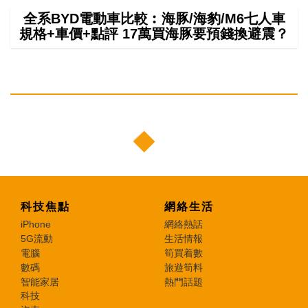
全系BYD電動車比較︰海豚/海豹/M6七人車
規格+車價+點評 17萬買海豚要預錢換避震？
科技焦點
網絡生活
iPhone
網絡熱話
5G流動
生活情報
電腦
筍買着數
數碼
旅遊筍料
智能家居
熱門話題
科技