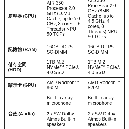
AI 5 330
AI 7 350
Processor 2.0
Processor 2.0
GHz (8MB
GHz (16MB
處理器 (CPU)
Cache, up to
Cache, up to 5.0
4.5 GHz, 4
GHz, 8 cores, 16
cores, 8
Threads) NPU
Threads) NPU
50 TOPs
50 TOPs
16GB DDR5
16GB DDR5
記憶體 (RAM)
SO-DIMM
SO-DIMM
1TB M.2
1TB M.2
儲存空間
NVMe™ PCIe®
NVMe™ PCIe®
(HDD)
4.0 SSD
4.0 SSD
AMD Radeon™
AMD Radeon™
顯示卡 (GPU)
860M
820M
Built-in array
Built-in array
microphone
microphone
音效 (Audio)
2 x 5W Dolby
2 x 5W Dolby
Atmos Built-in
Atmos Built-in
speakers
speakers