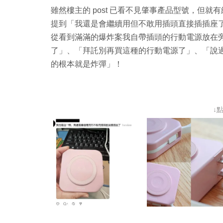
雖然樓主的 post 已看不見肇事產品型號，但就有網民
提到「
我還是會繼續用但不敢用插頭直接插插座
從看到滿滿的爆炸案我自帶插頭的行動電源放在
了
」、「
拜託別再買這種的行動電源了
」、「
說
的根本就是炸彈
」
！
↓