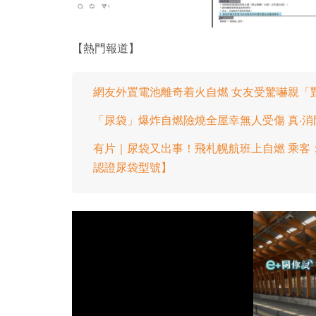
【熱門報道】
網友外置電池離奇着火自燃 女友受驚嚇親「對尿
「尿袋」爆炸自燃險燒全屋幸無人受傷 真‧
有片｜尿袋又出事！飛札幌航班上自燃 乘客
認證尿袋型號】