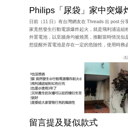
Philips「尿袋」家中突
日前（11 日）有台灣網友在 Threads 出 p
家竟然發生行動電源爆炸起火，就是飛利浦這組粉
外置電池，以至牆身均被燒黑，推斷當時情況似是很
想提醒外置電池是存在一定的危險性，使用時務
↓
留言提及疑似款式