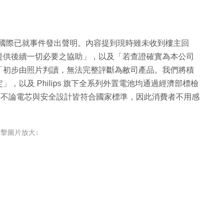
雙全國際已就事件發出聲明。內容提到現時雖未收到樓主回
提供後續一切必要之協助」，以及「若查證確實為本公司
「初步由照片判讀，無法完整評斷為敝司產品。我們將積
以及 Philips 旗下全系列外置電池均通過經濟部標檢
認證，不論電芯與安全設計皆符合國家標準，因此消費者不用感
點擊圖片放大↓