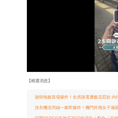
【精選消息】
遊韓拖板當場爆炸！全房跳電遭飯店罰款 內
洗衣機洗羽絨一撳即爆炸！機門炸飛女子滿面