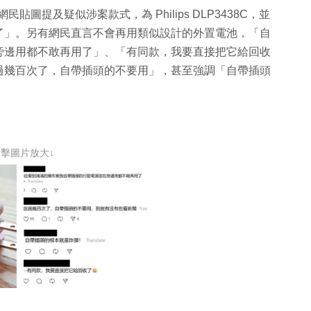
貼圖提及疑似涉案款式，為 Philips DLP3438C，並
了
」。另有網民直言不會再用類似設計的外置電池，「
自
旁邊用都不敢再用了
」、「
有同款，我要直接把它給回收
過幾百次了，自帶插頭的不要用
」，甚至強調「
自帶插頭
點擊圖片放大↓