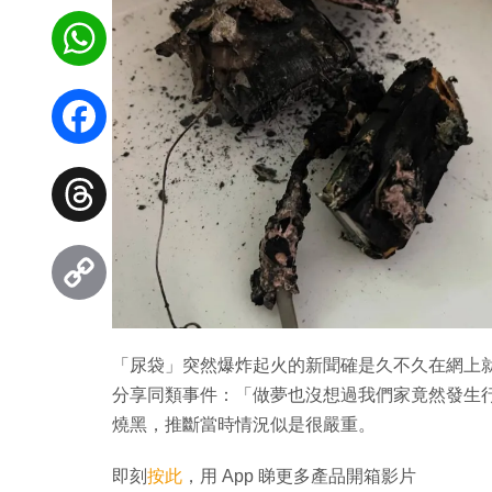
WhatsApp
Facebook
Threads
Copy
「尿袋」突然爆炸起火的新聞確是久不久在網上就會見到，
Link
分享同類事件：「做夢也沒想過我們家竟然發生
燒黑，推斷當時情況似是很嚴重。
即刻
按此
，用 App 睇更多產品開箱影片