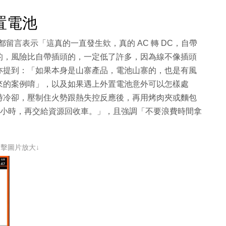
置電池
員都留言表示「這真的一直發生欸，真的 AC 轉 DC，自帶
的，風險比自帶插頭的，一定低了許多，因為線不像插頭
亦提到：「如果本身是山寨產品，電池山寨的，也是有風
來的案例唷」，以及如果遇上外置電池意外可以怎樣處
時冷卻，壓制住火勢跟熱失控反應後，再用烤肉夾或麵包
4 小時，再交給資源回收車。」，且強調「不要浪費時間拿
點擊圖片放大↓