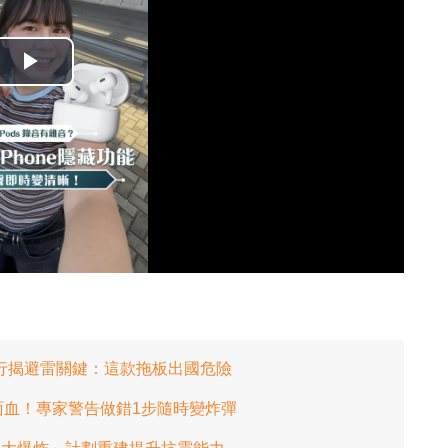
播
放
影
片
行揭避雷關鍵：這款拖板出國危險
血！專家警告做錯1步隨時變炸彈