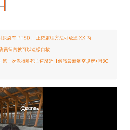
袋有 PTSD」 正確處理方法可放進 XX 內
消防員留言教可以這樣自救
：第一次覺得離死亡這麼近【解讀最新航空規定+附3C