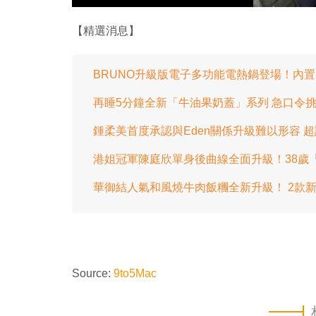
【精選消息】
BRUNO升級版電子多功能電熱鍋登場！內置
再睡5分鐘全新「牛油果奶蓋」系列 急口令挑
鍾柔美首度承認與Eden關係升級難以形容 
港姐冠軍陳庭欣單身後曲線全面升級！38歲
華御結人氣和風燒牛肉飯糰全新升級！ 2款新
Source:
9to5Mac