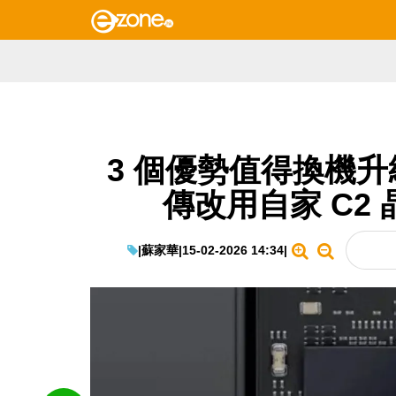
3 個優勢值得換機升級？
傳改用自家 C2 
|
蘇家華
|
15-02-2026 14:34
|