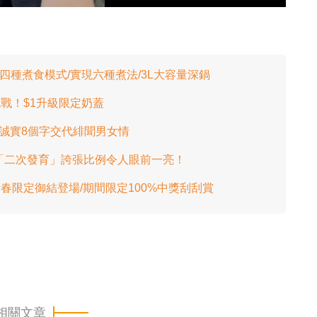
四種煮食模式/實現六種煮法/3L大容量深鍋
戰！$1升級限定奶蓋
超誠實8個字交代緋聞男女情
「二次發育」誇張比例令人眼前一亮！
春限定御結登場/期間限定100%中獎刮刮賞
相關文章