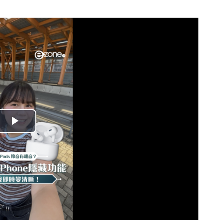
播
放
影
片