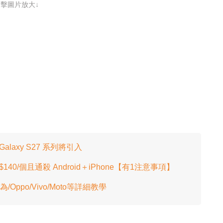
點擊圖片放大↓
alaxy S27 系列將引入
至$140/個且通殺 Android＋iPhone【有1注意事項】
Oppo/Vivo/Moto等詳細教學