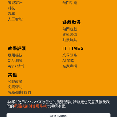
智能家居
熱門話題
科技
汽車
人工智能
遊戲動漫
熱門遊戲
電競裝備
動漫玩具
教學評測
IT TIMES
應用秘技
業界頭條
新品測試
AI 策略
Apps 情報
名家專欄
其他
私隱政策
免責聲明
聯絡/關於我們
本網站使用Cookies來改善您的瀏覽體驗, 請確定您同意及接受我
© 2026 e-zone. All Rights Reserved.
們的
私隱政策與使用條款
才繼續瀏覽。
在Google
同意及關閉