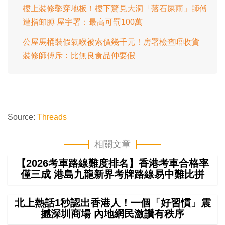
樓上裝修鑿穿地板！樓下驚見大洞「落石屎雨」師傅
遭指卸膊 屋宇署：最高可罰100萬
公屋馬桶裝假氣喉被索價幾千元！房署檢查唔收貨
裝修師傅斥︰比無良食品仲要假
Source:
Threads
相關文章
【2026考車路線難度排名】香港考車合格率
僅三成 港島九龍新界考牌路線易中難比拼
北上熱話1秒認出香港人！一個「好習慣」震
撼深圳商場 內地網民激讚有秩序