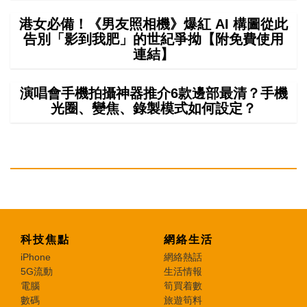
港女必備！《男友照相機》爆紅 AI 構圖從此
告別「影到我肥」的世紀爭拗【附免費使用
連結】
演唱會手機拍攝神器推介6款邊部最清？手機
光圈、變焦、錄製模式如何設定？
科技焦點
網絡生活
iPhone
網絡熱話
5G流動
生活情報
電腦
筍買着數
數碼
旅遊筍料