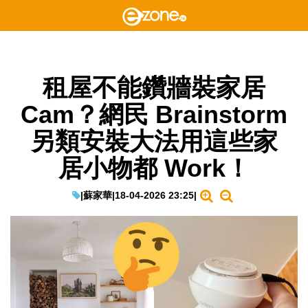
租屋不能鑽牆裝家居
Cam？網民 Brainstorm
另類安裝大法用這些家
居小物都 Work！
|
蘇家華
|
18-04-2026 23:25
|