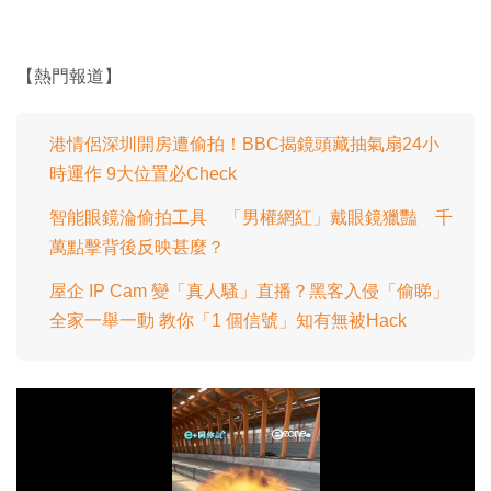
【熱門報道】
港情侶深圳開房遭偷拍！BBC揭鏡頭藏抽氣扇24小
時運作 9大位置必Check
智能眼鏡淪偷拍工具 「男權網紅」戴眼鏡獵豔 千
萬點擊背後反映甚麼？
屋企 IP Cam 變「真人騷」直播？黑客入侵「偷睇」
全家一舉一動 教你「1 個信號」知有無被Hack