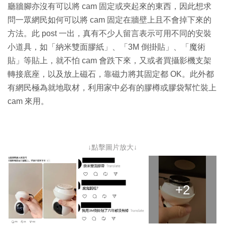
廳牆腳亦沒有可以將 cam 固定或夾起來的東西，因此想求
問一眾網民如何可以將 cam 固定在牆壁上且不會掉下來
的
方法。此 post 一出，真有不少人留言表示可用不同的安裝
小道具，如「納米雙面膠紙」、「
3M 倒掛貼
」、「魔術
貼」等貼上，就不怕 cam 會跌下來，又或者買攝影機支架
轉接底座，以及放上磁石，靠磁力將其固定都 OK。此外都
有網民極為就地取材，利用家中必有的膠樽或膠袋幫忙裝上
cam 來用。
↓點擊圖片放大↓
+2