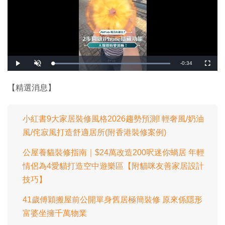
剩
-
0:34
載
播
開
全
入
放
啟
螢
完
音
幕
餘
畢
效
:
【精選消息】
1
時
0
0
.
間
0
0
小紅書9大家居裝修風格2026趨勢預測! 輕奢風/奶油
%
風/侘寂風打造舒適居所(附香港裝修案例)
公屋養貓裝修指南｜$24萬改造200呎迷你蝸居 年輕
情侶為4愛貓打造空中遊樂區【附貓咪友善家居設計
技巧】
41歲傅穎搬屋前公開單身舊居極簡裝修 原來係隱形
富婆坐擁千萬物業