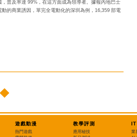
，普及率達 99%，在這方面成為領導者。據報內地巴士
的商業誘因，單完全電動化的深圳為例，16,359 部電
遊戲動漫
教學評測
I
熱門遊戲
應用秘技
業