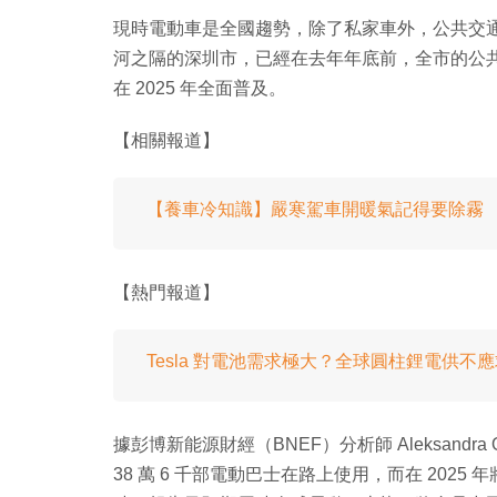
現時電動車是全國趨勢，除了私家車外，公共交
河之隔的深圳市，已經在去年年底前，全市的公
在 2025 年全面普及。
【相關報道】
【養車冷知識】嚴寒駕車開暖氣記得要除霧
【熱門報道】
Tesla 對電池需求極大？全球圓柱鋰電供不
據彭博新能源財經（BNEF）分析師 Aleksandra
38 萬 6 千部電動巴士在路上使用，而在 2025