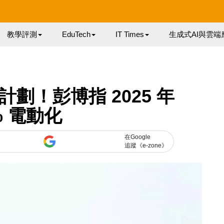
教學評測
EduTech
IT Times
生成式AI與雲端
劃！彭博指 2025 年
% 電動化
在Google
追蹤《e-zone》