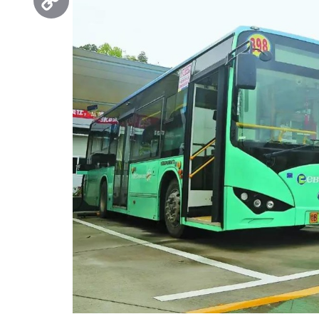
Copy
Link