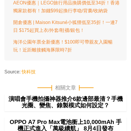
AEON優惠｜LEGO旅行用品換購價低至34折！香港
獨家款都有！加錢$99起換行李喼/背囊/收納袋
開倉優惠 | Maison Kitsuné小狐狸低至35折！一連7
日 $175起買上衣/外套/鞋襪/銀包！
海洋公園年票全新優惠！$100即可帶親友入園暢
玩！近距離接觸海豚限時7折
Source:
快科技
相關文章
演唱會手機拍攝神器推介6款邊部最清？手機
光圈、變焦、錄製模式如何設定？
OPPO A7 Pro Max電池衝上10,000mAh 手
機正式進入「萬級續航」 8月4日發布