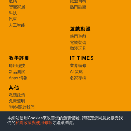
數碼
旅遊筍料
智能家居
熱門話題
科技
汽車
人工智能
遊戲動漫
熱門遊戲
電競裝備
動漫玩具
教學評測
IT TIMES
應用秘技
業界頭條
新品測試
AI 策略
Apps 情報
名家專欄
其他
私隱政策
免責聲明
聯絡/關於我們
本網站使用Cookies來改善您的瀏覽體驗, 請確定您同意及接受我
© 2026 e-zone. All Rights Reserved.
們的
私隱政策與使用條款
才繼續瀏覽。