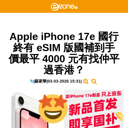
Apple iPhone 17e 國行
終有 eSIM 版國補到手
價最平 4000 元有找仲平
過香港？
|
蘇家華
|
03-03-2026 15:31
|