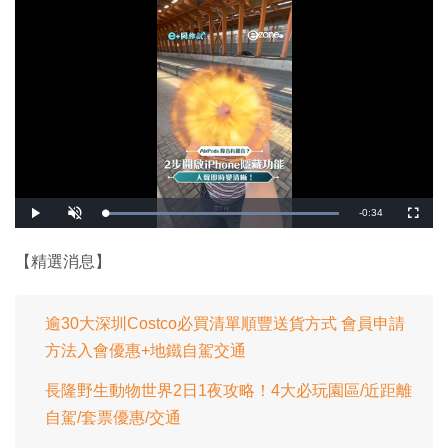
剩
-
0:34
載
播
開
全
入
放
啟
螢
完
音
幕
餘
畢
效
:
【精選消息】
1
時
0
0
.
間
0
0
逾30大深圳Costco必買清單順豐送貨方式 會員申請
%
方法入會優惠+地鐵自駕交通
長隆野生動物世界2日1夜攻略！4大必玩園區/近距離
自駕/套票優惠/交通