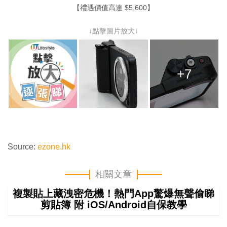
【禮遇價值高達 $5,600】
↓點擊圖片放大↓
+7
Source:
ezone.hk
相關文章
複製貼上藏洩密危機！熱門App驚爆無聲偷睇
剪貼簿 附 iOS/Android自保教學