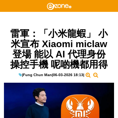
雷軍：「小米龍蝦」 小
米宣布 Xiaomi miclaw
登場 能以 AI 代理身份
操控手機 呢啲機都用得
|
Fung Chun Man
|
06-03-2026 18:13
|