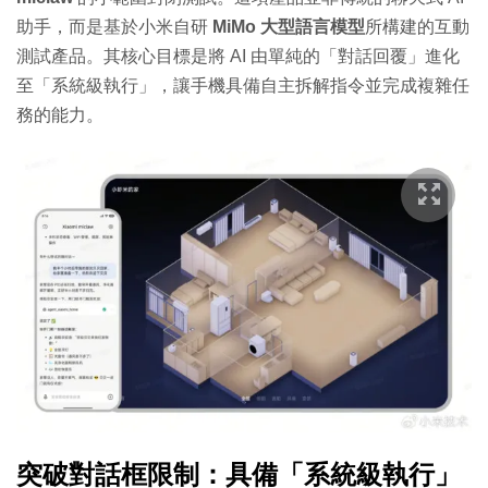
助手，而是基於小米自研
MiMo 大型語言模型
所構建的互動
測試產品。其核心目標是將 AI 由單純的「對話回覆」進化
至「系統級執行」，讓手機具備自主拆解指令並完成複雜任
務的能力。
突破對話框限制：具備「系統級執行」