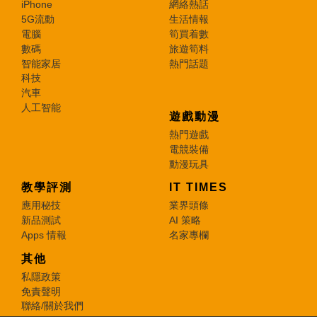
iPhone
網絡熱話
5G流動
生活情報
電腦
筍買着數
數碼
旅遊筍料
智能家居
熱門話題
科技
汽車
人工智能
遊戲動漫
熱門遊戲
電競裝備
動漫玩具
教學評測
IT TIMES
應用秘技
業界頭條
新品測試
AI 策略
Apps 情報
名家專欄
其他
私隱政策
免責聲明
聯絡/關於我們