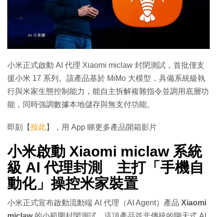
小米正式啟動 AI 代理 Xiaomi miclaw 封閉測試，首批僅支
援小米 17 系列。該產品基於 MiMo 大模型，具備系統級執
行與米家生態控制能力，能自主拆解複雜指令並調用底層功
能，同時強調數據本地儲存與無支付功能。
即刻【
按此
】，用 App 睇更多產品開箱影片
小米啟動 Xiaomi miclaw 系統
級 AI 代理封測 主打「手機自
動化」操控米家裝置
小米正式宣布啟動流動端 AI 代理（AI Agent）產品
Xiaomi
miclaw
的小範圍封閉測試。這項產品並非傳統的聊天式 AI