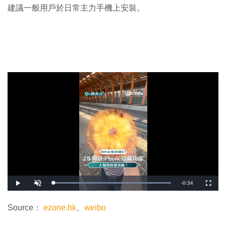
建議一般用戶於日常主力手機上安裝。
剩
-
0:34
載
播
開
全
入
放
啟
螢
完
音
幕
餘
畢
效
:
Source：
ezone.hk
、
weibo
1
時
0
0
.