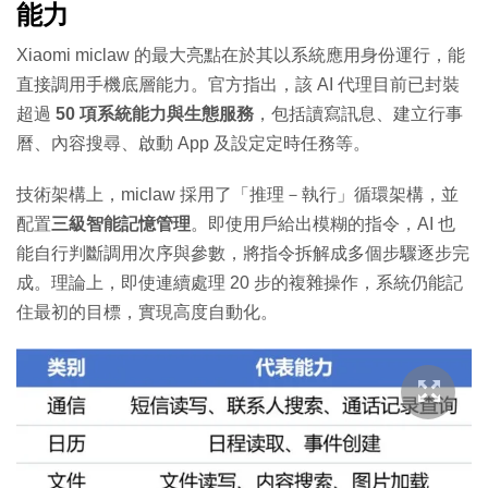
能力
Xiaomi miclaw 的最大亮點在於其以系統應用身份運行，能
直接調用手機底層能力。官方指出，該 AI 代理目前已封裝
超過
50 項系統能力與生態服務
，包括讀寫訊息、建立行事
曆、內容搜尋、啟動 App 及設定定時任務等。
技術架構上，miclaw 採用了「推理－執行」循環架構，並
配置
三級智能記憶管理
。即使用戶給出模糊的指令，AI 也
能自行判斷調用次序與參數，將指令拆解成多個步驟逐步完
成。理論上，即使連續處理 20 步的複雜操作，系統仍能記
住最初的目標，實現高度自動化。