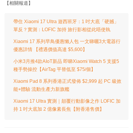
間
【相關報道】
0
0
%
帶住 Xiaomi 17 Ultra 遊西班牙：1 吋大底「硬撼」
單反？實測：LOFIC 加持 旅行影相從此唔使執
Xiaomi 17 系列早鳥優惠懶人包 一文睇曬3大電器行
優惠詳情 【禮遇價值高達 $5,600】
小米3月推4款AIoT新品 即睇Xiaomi Watch 5 支援5
種手勢操控【AirTag 平替低至 $75/個】
Xiaomi Pad 8 系列香港正式發佈 $2,999 起 PC 級效
能+體驗 流動生產力新旗艦
Xiaomi 17 Ultra 實測｜顛覆行動影像之作 LOFIC 加
持 1 吋大底加 2 億像素長焦【附香港售價】