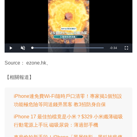
剩
-
0:34
載
播
開
全
入
放
啟
螢
完
音
幕
餘
畢
效
:
Source： ezone.hk、
1
時
0
0
.
間
【相關報道】
0
0
%
iPhone連免費Wi-Fi隨時戶口清零！專家揭1個預設
功能極危險等同送錢畀黑客 教3招防身自保
iPhone 17 最佳拍檔竟是小米？$329 小米纖薄磁吸
行動電源上手玩 磁吸尿袋：薄過部手機