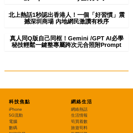
北上熱話1秒認出香港人！一個「好習慣」震
撼深圳商場 內地網民激讚有秩序
真人同Q版自己同框！Gemini /GPT AI必學
秘技輕鬆一鍵整專屬跨次元合照附Prompt
科技焦點
網絡生活
iPhone
網絡熱話
5G流動
生活情報
電腦
筍買着數
數碼
旅遊筍料