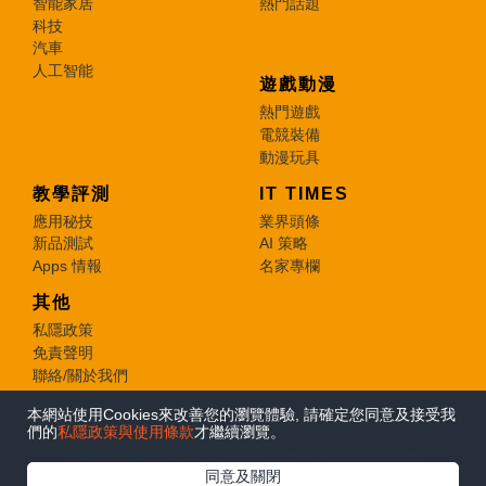
智能家居
熱門話題
科技
汽車
人工智能
遊戲動漫
熱門遊戲
電競裝備
動漫玩具
教學評測
IT TIMES
應用秘技
業界頭條
新品測試
AI 策略
Apps 情報
名家專欄
其他
私隱政策
免責聲明
聯絡/關於我們
本網站使用Cookies來改善您的瀏覽體驗, 請確定您同意及接受我
© 2026 e-zone. All Rights Reserved.
們的
私隱政策與使用條款
才繼續瀏覽。
在Google
同意及關閉
追蹤《e-zone》