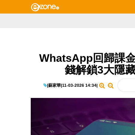
WhatsApp回歸課金
錢解鎖3大隱
|
蘇家華
|
11-03-2026 14:34
|