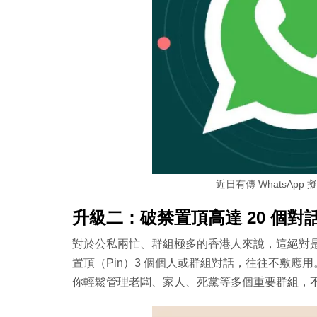
近日有傳 WhatsApp 擬
升級二：破禁置頂高達 20 個對話 (P
對於公私兩忙、群組極多的香港人來說，這絕對是最
置頂（Pin）3 個個人或群組對話，往往不敷應用。而
你輕鬆管理老闆、家人、死黨等多個重要群組，不再