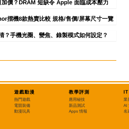
10 日加價？DRAM 短缺令 Apple 面臨成本壓力
onor摺機8款熱賣比較 規格/售價/屏幕尺寸一覽
清？手機光圈、變焦、錄製模式如何設定？
遊戲動漫
教學評測
I
熱門遊戲
應用秘技
業
電競裝備
新品測試
AI
動漫玩具
Apps 情報
名