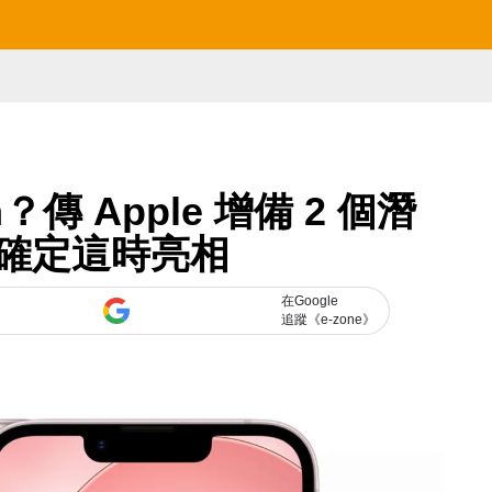
rm？傳 Apple 增備 2 個潛
確定這時亮相
在Google
追蹤《e-zone》