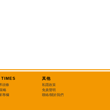
T TIMES
其他
界頭條
私隱政策
 策略
免責聲明
家專欄
聯絡/關於我們