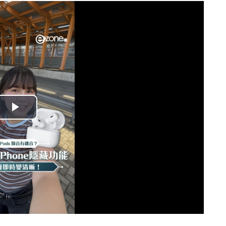
播
放
影
片