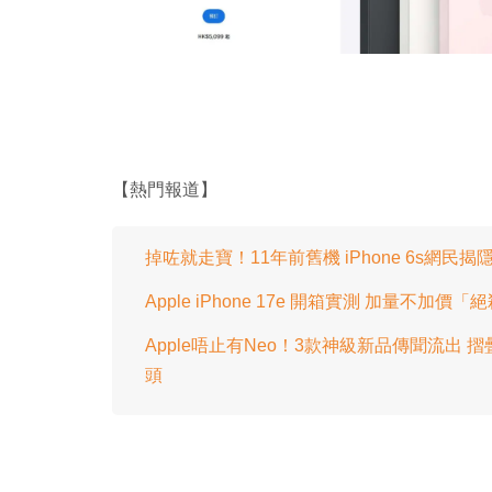
【熱門報道】
掉咗就走寶！11年前舊機 iPhone 6s網民
Apple iPhone 17e 開箱實測 加量不加價「
Apple唔止有Neo！3款神級新品傳聞流出 摺疊iP
頭