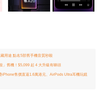
揭隱藏用途 點名5部舊手機音質秒殺
絕殺」舊機！$5,099 起 4 大升級有睇頭
hone售價直逼1.6萬港元、AirPods Ultra耳機玩鏡