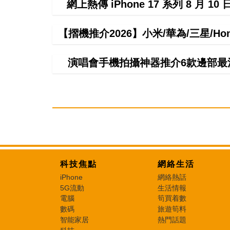
網上熱傳 iPhone 17 系列 8 月 
【摺機推介2026】小米/華為/三星/H
演唱會手機拍攝神器推介6款邊部最
科技焦點
網絡生活
iPhone
網絡熱話
5G流動
生活情報
電腦
筍買着數
數碼
旅遊筍料
智能家居
熱門話題