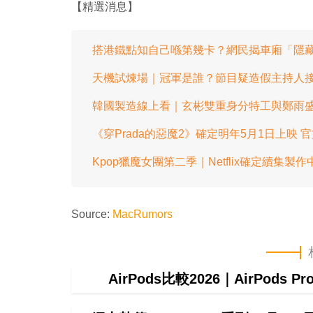
【精選消息】
搭港鐵點知自己喺第幾卡？網民揭車廂「隱藏
天機試煉場｜冠軍是誰？節目疑造假主持人接連
韓國製造線上看｜玄彬雙重身分特工與鄭雨盛展
《穿Prada的惡魔2》確定明年5月1日上映 
Kpop獵魔女團第二季｜Netflix確定續集
Source:
MacRumors
AirPods比較2026｜AirPods P