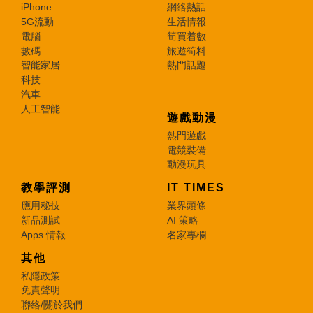
iPhone
網絡熱話
5G流動
生活情報
電腦
筍買着數
數碼
旅遊筍料
智能家居
熱門話題
科技
汽車
人工智能
遊戲動漫
熱門遊戲
電競裝備
動漫玩具
教學評測
IT TIMES
應用秘技
業界頭條
新品測試
AI 策略
Apps 情報
名家專欄
其他
私隱政策
免責聲明
聯絡/關於我們