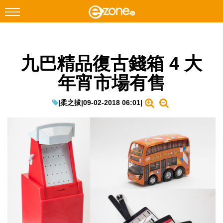
搜尋
九巴精品復古錢箱 4 大
Facebook
Instagram
年宵市場有售
科技焦點
網絡生活
|
柔之拔
|
09-02-2018 06:01
|
遊戲動漫
教學評測
EduTech
IT Times
生成式AI與雲端應用
Enterprise Digital Transformation