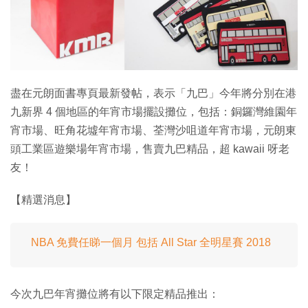
特集
盡在元朗面書專頁最新發帖，表示「九巴」今年將分別在港
九新界 4 個地區的年宵市場擺設攤位，包括：銅鑼灣維園年
宵市場、旺角花墟年宵市場、荃灣沙咀道年宵市場，元朗東
頭工業區遊樂場年宵市場，售賣九巴精品，超 kawaii 呀老
友！
【精選消息】
NBA 免費任睇一個月 包括 All Star 全明星賽 2018
今次九巴年宵攤位將有以下限定精品推出：