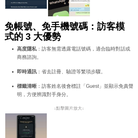
免帳號、免手機號碼：訪客模
式的 3 大優勢
高度隱私
：訪客無需透露電話號碼，適合臨時對話或
商務諮詢。
即時通訊
：省去註冊、驗證等繁瑣步驟。
標籤清晰
：訪客姓名後會標註「Guest」並顯示免責聲
明，方便辨識對手身分。
↓點擊圖片放大↓