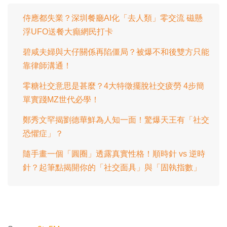
.
間
0
0
侍應都失業？深圳餐廳AI化「去人類」零交流 磁懸
%
浮UFO送餐大癲網民打卡
碧咸夫婦與大仔關係再陷僵局？被爆不和後雙方只能
靠律師溝通！
零糖社交意思是甚麼？4大特徵擺脫社交疲勞 4步簡
單實踐MZ世代必學！
鄭秀文罕揭劉德華鮮為人知一面！驚爆天王有「社交
恐懼症」？
隨手畫一個「圓圈」透露真實性格！順時針 vs 逆時
針？起筆點揭開你的「社交面具」與「固執指數」