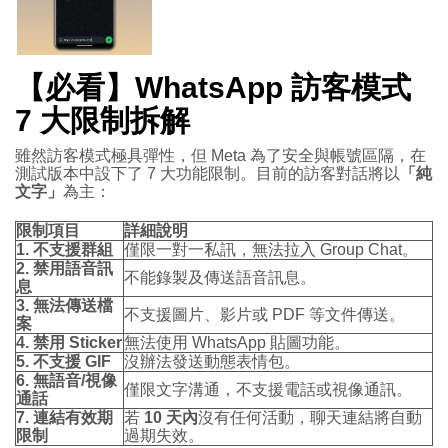
【必看】WhatsApp 訪客模式
7 大限制拆解
雖然訪客模式極具彈性，但 Meta 為了安全與帳號區隔，在
測試版本中設下了 7 大功能限制。目前的訪客對話將以
「純
文字」
為主：
限制項目
詳細說明
1. 不支援群組
僅限一對一私訊，無法拉入 Group Chat。
2. 禁用語音訊
不能錄製及傳送語音訊息。
息
3. 無法傳送檔
不支援圖片、影片或 PDF 等文件傳送。
案
4. 禁用 Sticker
無法使用 WhatsApp 貼圖功能。
5. 不支援 GIF
沒辦法發送動態表情包。
6. 無語音/視像
僅限文字溝通，不支援電話或視像通訊。
通話
7. 連結有效期
若
10 天內
沒有任何活動，聊天連結將自動
限制
過期失效。