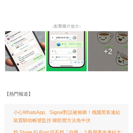
↓點擊圖片放大↓
+2
【熱門報道】
小心WhatsApp、Signal對話被偷睇！俄國黑客連結
裝置騎劫帳號監控 睇防禦方法免中伏
想 Share IG Post 但不想「自爆」？熟用更改連結大