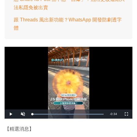
法私隱免被出賣
跟 Threads 風出新功能？WhatsApp 開發防劇透字
體
剩
-
0:34
載
播
開
全
入
放
啟
螢
完
音
幕
餘
畢
效
:
【精選消息】
1
時
0
0