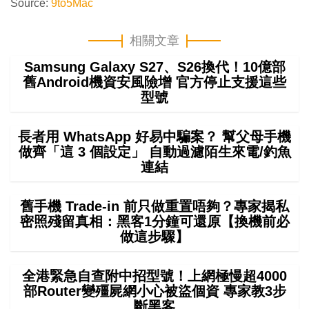
Source:
9to5Mac
相關文章
Samsung Galaxy S27、S26換代！10億部
舊Android機資安風險增 官方停止支援這些
型號
長者用 WhatsApp 好易中騙案？ 幫父母手機
做齊「這 3 個設定」 自動過濾陌生來電/釣魚
連結
舊手機 Trade-in 前只做重置唔夠？專家揭私
密照殘留真相：黑客1分鐘可還原【換機前必
做這步驟】
全港緊急自查附中招型號！上網極慢超4000
部Router變殭屍網小心被盜個資 專家教3步
斷黑客