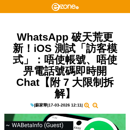
WhatsApp 破天荒更
新！iOS 測試「訪客模
式」：唔使帳號、唔使
畀電話號碼即時開
Chat【附 7 大限制拆
解】
|
蘇家華
|
17-03-2026 12:11
|