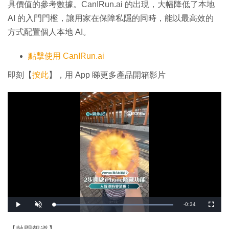
具價值的參考數據。CanIRun.ai 的出現，大幅降低了本地
AI 的入門門檻，讓用家在保障私隱的同時，能以最高效的
方式配置個人本地 AI。
點擊使用 CanIRun.ai
即刻【
按此
】，用 App 睇更多產品開箱影片
剩
-
0:34
載
播
開
全
入
放
啟
螢
完
音
幕
餘
畢
效
: