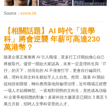
Source：
ezone.hk
【相關話題】AI 時代「這學
科」將會逆襲 年薪可高達230
萬港幣？
隨著企業正漸漸將 AI 引入職場，眾多打工仔開始擔心自己
將被取代。儘管一開始大家認為，未來一定是理科生與「IT
仔」的天下，但現在的 AI 不僅會打字，更會自行編寫代
碼，理科生與文科生都似乎人人自危。然而，隨著 AI 開始
從純技術開發，轉向應用落地與倫理治理，近年職場正經歷
一場人才結構轉型。一直相對弱勢的文科生，竟然成為頂級
AI 企業爭相招攬的對象！多家科技大廠甚至已開出 3 萬至 5
萬元月薪，招聘人文學科背景的人才。