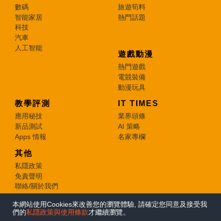
數碼
旅遊筍料
智能家居
熱門話題
科技
汽車
人工智能
遊戲動漫
熱門遊戲
電競裝備
動漫玩具
教學評測
IT TIMES
應用秘技
業界頭條
新品測試
AI 策略
Apps 情報
名家專欄
其他
私隱政策
免責聲明
聯絡/關於我們
本網站使用Cookies來改善您的瀏覽體驗, 請確定您同意及接受我
© 2026 e-zone. All Rights Reserved.
們的
私隱政策與使用條款
才繼續瀏覽。