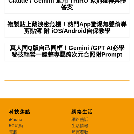
Claude / Gemini 通用 TRIRO 原則獲得具體
答案
複製貼上藏洩密危機！熱門App驚爆無聲偷睇
剪貼簿 附 iOS/Android自保教學
真人同Q版自己同框！Gemini /GPT AI必學
秘技輕鬆一鍵整專屬跨次元合照附Prompt
科技焦點
網絡生活
iPhone
網絡熱話
5G流動
生活情報
電腦
筍買着數