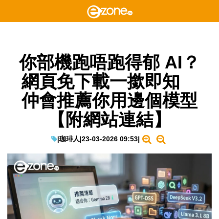
你部機跑唔跑得郁 AI？
網頁免下載一撳即知
仲會推薦你用邊個模型
【附網站連結】
|
珈琲人
|
23-03-2026 09:53
|