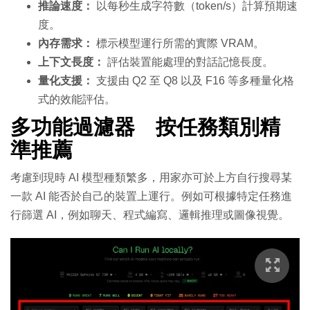
推論速度：
以每秒生成字符數（token/s）計算預期速
度。
內存需求：
標示模型運行所需的實際 VRAM。
上下文長度：
評估裝置能處理的對話記憶長度。
量化支援：
支援由 Q2 至 Q8 以及 F16 等多種量化格
式的效能評估。
多功能過濾器 按任務類別精
準推薦
考慮到現時 AI 模型種類繁多，用家亦可於上方自行搜尋某
一款 AI 能否於自己的裝置上運行。例如
可根據特定任務進
行篩選 AI，例如聊天、程式編寫、邏輯推理或圖像視覺。