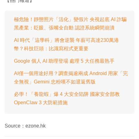
【熱門報道】
1
時
0
0
.
間
0
0
極危險！靜態照片「活化」變假片 央視起底 AI 詐騙
%
黑產業：眨眼、張嘴全自動 認證系統瞬間崩潰
AI 時代「這學科」將會逆襲 年薪可高達230萬港
幣？科技巨頭：比識寫程式更重要
Google 個人 AI 助理登場 處理 5 大任務最熟手
AI僅一個用途好用？調查揭逾兩成 Android 用家「完
全無視」Gemini 忠粉嘆不如退返舊版
必學！「養龍蝦」爆 4 大安全陷阱 國家安全部教
OpenClaw 3 大防範措施
Source：ezone.hk