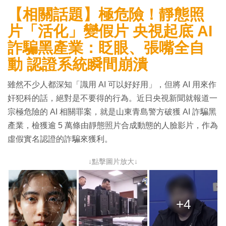
【相關話題】極危險！靜態照
片「活化」變假片 央視起底 AI
詐騙黑產業：眨眼、張嘴全自
動 認證系統瞬間崩潰
雖然不少人都深知「識用 AI 可以好好用」，但將 AI 用來作
奸犯科的話，絕對是不要得的行為。近日央視新聞就報道一
宗極危險的 AI 相關罪案，就是山東青島警方破獲 AI 詐騙黑
產業，檢獲逾 5 萬條由靜態照片合成動態的人臉影片，作為
虛假實名認證的詐騙來獲利。
↓點擊圖片放大↓
+4