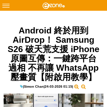
搜尋
Android 終於用到
Facebook
Instagram
AirDrop！ Samsung
科技焦點
S26 破天荒支援 iPhone
網絡生活
原圖互傳：一鍵跨平台
遊戲動漫
過相 不再讓 WhatsApp
教學評測
壓畫質【附啟用教學】
EduTech
IT Times
|
Simon Chan
|
24-03-2026 01:15
|
生成式AI與雲端應用
Enterprise Digital Transformation