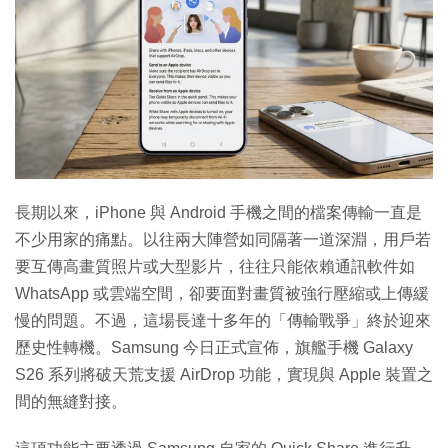
特集
長期以來，iPhone 與 Android 手機之間的檔案傳輸一直是
不少用家的痛點。以往兩大陣營如同隔著一道深淵，用戶若
要互傳高畫質照片或大型影片，往往只能依賴通訊軟件如
WhatsApp 或雲端空間，卻要面對畫質被強行壓縮或上傳緩
慢的問題。不過，這場長達十多年的「傳輸戰爭」終於迎來
歷史性轉機。Samsung 今日正式宣佈，旗艦手機 Galaxy
S26 系列將破天荒支援 AirDrop 功能，實現與 Apple 裝置之
間的無縫對接。