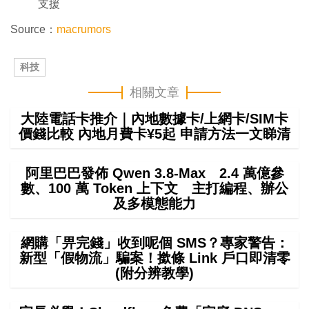
支援
Source：
macrumors
科技
相關文章
大陸電話卡推介｜內地數據卡/上網卡/SIM卡
價錢比較 內地月費卡¥5起 申請方法一文睇清
阿里巴巴發佈 Qwen 3.8-Max 2.4 萬億參
數、100 萬 Token 上下文 主打編程、辦公
及多模態能力
網購「畀完錢」收到呢個 SMS？專家警告：
新型「假物流」騙案！撳條 Link 戶口即清零
(附分辨教學)