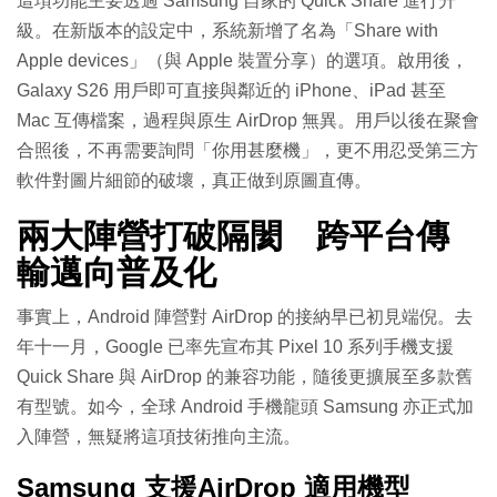
這項功能主要透過 Samsung 自家的 Quick Share 進行升
級。在新版本的設定中，系統新增了名為「Share with
Apple devices」（與 Apple 裝置分享）的選項。啟用後，
Galaxy S26 用戶即可直接與鄰近的 iPhone、iPad 甚至
Mac 互傳檔案，過程與原生 AirDrop 無異。用戶以後在聚會
合照後，不再需要詢問「你用甚麼機」，更不用忍受第三方
軟件對圖片細節的破壞，真正做到原圖直傳。
兩大陣營打破隔閡 跨平台傳
輸邁向普及化
事實上，Android 陣營對 AirDrop 的接納早已初見端倪。去
年十一月，Google 已率先宣布其 Pixel 10 系列手機支援
Quick Share 與 AirDrop 的兼容功能，隨後更擴展至多款舊
有型號。如今，全球 Android 手機龍頭 Samsung 亦正式加
入陣營，無疑將這項技術推向主流。
Samsung 支援AirDrop 適用機型