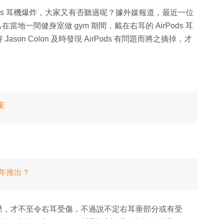
irPods 耳機爆炸，大家又有否聽過呢？據外媒報道，最近一位
在當地一間健身室做 gym 期間，戴在右耳的 AirPods 耳
n Colon 及時發現 AirPods 有問題而將之摘掉，才
棄
下半年推出？
Pods 冒煙，才不至令右耳受傷，不過說不定右耳垂部分或有受