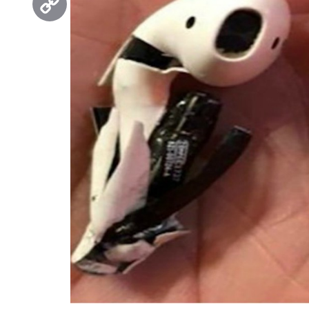
Copy
Link