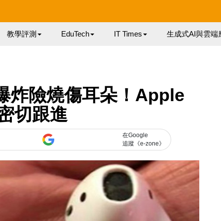
教學評測
EduTech
IT Times
生成式AI與雲端
冒煙爆炸險燒傷耳朵！Apple
密切跟進
在Google
追蹤《e-zone》