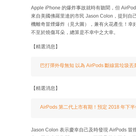
Apple iPhone 的爆炸事故就時有聽聞，但 A
來自美國佛羅里達的市民 Jason Colon，提到自己
機離奇冒煙爆炸（見大圖），兼有火花產生！幸好 Jaso
不至於燒傷耳朵，總算是不幸中之大幸。
【精選消息】
巴打彈外母無知 以為 AirPods 斷線當垃圾丟
【精選消息】
AirPods 第二代上市有期！預定 2018 年
Jason Colon 表示慶幸自己及時發現 Air