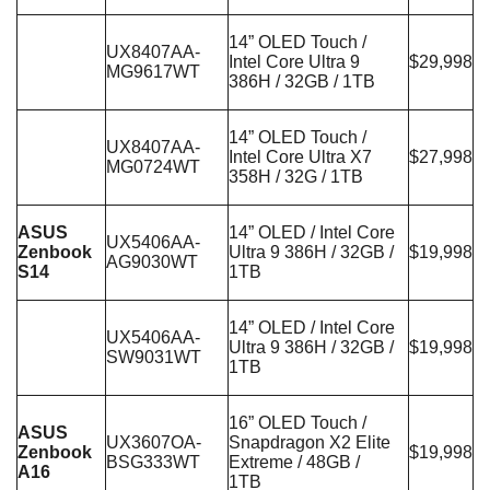
14” OLED Touch /
UX8407AA-
Intel Core Ultra 9
$29,998
MG9617WT
386H / 32GB / 1TB
14” OLED Touch /
UX8407AA-
Intel Core Ultra X7
$27,998
MG0724WT
358H / 32G / 1TB
ASUS
14” OLED / Intel Core
UX5406AA-
Zenbook
Ultra 9 386H / 32GB /
$19,998
AG9030WT
S14
1TB
14” OLED / Intel Core
UX5406AA-
Ultra 9 386H / 32GB /
$19,998
SW9031WT
1TB
16” OLED Touch /
ASUS
UX3607OA-
Snapdragon X2 Elite
Zenbook
$19,998
BSG333WT
Extreme / 48GB /
A16
1TB