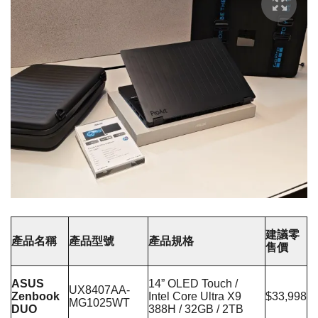
建議零
產品名稱
產品型號
產品規格
售價
ASUS
14” OLED Touch /
UX8407AA-
Zenbook
Intel Core Ultra X9
$33,998
MG1025WT
DUO
388H / 32GB / 2TB