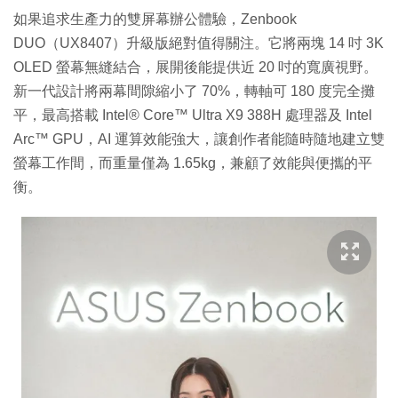
如果追求生產力的雙屏幕辦公體驗，Zenbook
DUO（UX8407）升級版絕對值得關注。它將兩塊 14 吋 3K
OLED 螢幕無縫結合，展開後能提供近 20 吋的寬廣視野。
新一代設計將兩幕間隙縮小了 70%，轉軸可 180 度完全攤
平，最高搭載 Intel® Core™ Ultra X9 388H 處理器及 Intel
Arc™ GPU，AI 運算效能強大，讓創作者能隨時隨地建立雙
螢幕工作間，而重量僅為 1.65kg，兼顧了效能與便攜的平
衡。