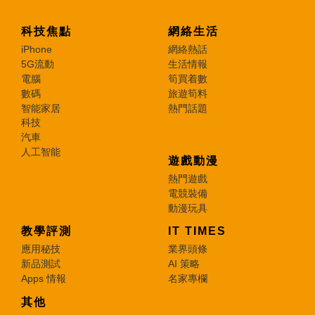
科技焦點
網絡生活
iPhone
網絡熱話
5G流動
生活情報
電腦
筍買着數
數碼
旅遊筍料
智能家居
熱門話題
科技
汽車
人工智能
遊戲動漫
熱門遊戲
電競裝備
動漫玩具
教學評測
IT TIMES
應用秘技
業界頭條
新品測試
AI 策略
Apps 情報
名家專欄
其他