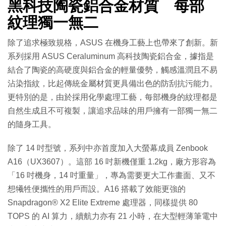
黑科技陶瓷鋁合金材質 每部
紋理獨一無二
除了追求極致規格，ASUS 在機身工藝上也帶來了創新。新
系列採用 ASUS Ceraluminum 高科技陶瓷鋁合金，據指是
結合了陶瓷的高硬度與鋁合金的輕量優勢，觸感溫潤且不易
沾染指紋，比起傳統金屬材質更具備出色的防刮抗污能力。
更特別的是，由於採用化學處理工藝，每部機身的紋理都是
自然生成且不可複製，讓追求品味的用戶擁有一部獨一無二
的隨身工具。
除了 14 吋型號，系列中亦首度加入大螢幕成員 Zenbook
A16（UX3607）。這部 16 吋新機僅重 1.2kg，廠方形容為
「16 吋機身，14 吋重量」，專為需要更大工作畫面、又不
想犧牲便攜性的用戶而設。A16 搭載了效能更強的
Snapdragon® X2 Elite Extreme 處理器，同樣提供 80
TOPS 的 AI 算力，續航力亦有 21 小時，在大型輕薄筆電中