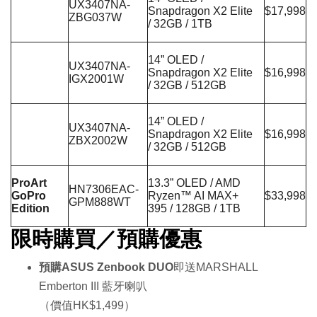
UX3407NA-
Snapdragon X2 Elite
$17,998
ZBG037W
/ 32GB / 1TB
14” OLED /
UX3407NA-
Snapdragon X2 Elite
$16,998
IGX2001W
/ 32GB / 512GB
14” OLED /
UX3407NA-
Snapdragon X2 Elite
$16,998
ZBX2002W
/ 32GB / 512GB
ProArt
13.3” OLED / AMD
HN7306EAC-
GoPro
Ryzen™ AI MAX+
$33,998
GPM888WT
Edition
395 / 128GB / 1TB
限時購買／預購優惠
預購ASUS Zenbook DUO
即送MARSHALL
Emberton III 藍牙喇叭
（價值HK$1,499）