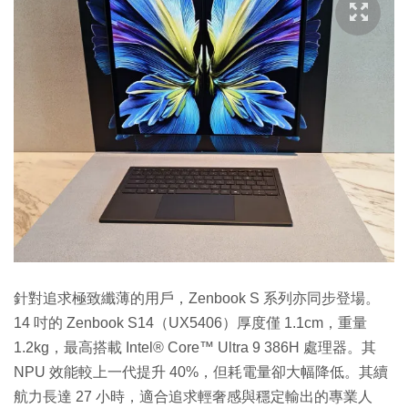
針對追求極致纖薄的用戶，Zenbook S 系列亦同步登場。
14 吋的 Zenbook S14（UX5406）厚度僅 1.1cm，重量
1.2kg，最高搭載 Intel® Core™ Ultra 9 386H 處理器。其
NPU 效能較上一代提升 40%，但耗電量卻大幅降低。其續
航力長達 27 小時，適合追求輕奢感與穩定輸出的專業人