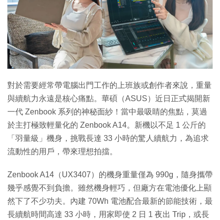
對於需要經常帶電腦出門工作的上班族或創作者來說，重量
與續航力永遠是核心痛點。華碩（ASUS）近日正式揭開新
一代 Zenbook 系列的神秘面紗！當中最吸睛的焦點，莫過
於主打極致輕量化的 Zenbook A14。新機以不足 1 公斤的
「羽量級」機身，挑戰長達 33 小時的驚人續航力，為追求
流動性的用戶，帶來理想拍擋。
Zenbook A14（UX3407）的機身重量僅為 990g，隨身攜帶
幾乎感覺不到負擔。雖然機身輕巧，但廠方在電池優化上顯
然下了不少功夫。內建 70Wh 電池配合最新的節能技術，最
長續航時間高達 33 小時，用家即使 2 日 1 夜出 Trip，或長