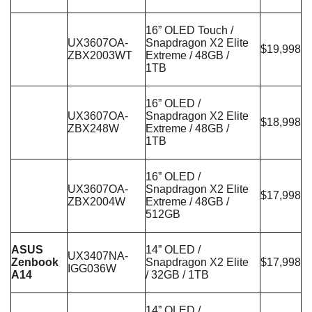
16” OLED Touch /
UX3607OA-
Snapdragon X2 Elite
$19,998
ZBX2003WT
Extreme / 48GB /
1TB
16” OLED /
UX3607OA-
Snapdragon X2 Elite
$18,998
ZBX248W
Extreme / 48GB /
1TB
16” OLED /
UX3607OA-
Snapdragon X2 Elite
$17,998
ZBX2004W
Extreme / 48GB /
512GB
ASUS
14” OLED /
UX3407NA-
Zenbook
Snapdragon X2 Elite
$17,998
IGG036W
A14
/ 32GB / 1TB
14” OLED /