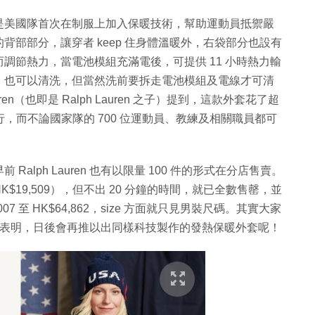
是美國隊首次在制服上加入保暖技術，幫助運動員抵禦嚴
部部分，讓穿者 keep 住身體溫暖外，右袋部分也設有
調節熱力，當電池模組充滿電後，可提供 11 小時熱力輸
，也可以清洗，但當然洗前要拆走電池模組及電線才可清
vid Lauren（也即是 Ralph Lauren 之子）提到，這款外套花了超
行，而不論國家隊的 700 位運動員、教練及相關職員都可
lph Lauren 也有以限量 100 件的形式在分店售賣。
HK$19,509），但不出 20 分鐘的時間，就已全數售罄，並
07 至 HK$64,862，size 方面就只見男裝尺碼。其實大家
en 已表明，日後會再推以出同樣科技製作的發熱保暖外套呢！