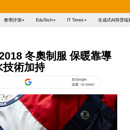
教學評測
EduTech
IT Times
生成式AI與雲端
en 2018 冬奧制服 保暖靠導
水技術加持
在Google
追蹤《e-zone》