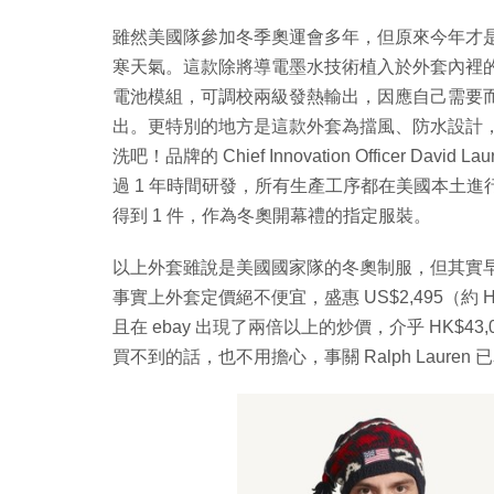
雖然美國隊參加冬季奧運會多年，但原來今年才
寒天氣。這款除將導電墨水技術植入於外套內裡的背
電池模組，可調校兩級發熱輸出，因應自己需要而
出。更特別的地方是這款外套為擋風、防水設計
洗吧！品牌的 Chief Innovation Officer Da
過 1 年時間研發，所有生產工序都在美國本土進
得到 1 件，作為冬奧開幕禮的指定服裝。
以上外套雖說是美國國家隊的冬奧制服，但其實早前 Ra
事實上外套定價絕不便宜，盛惠 US$2,495（約 
且在 ebay 出現了兩倍以上的炒價，介乎 HK$43,0
買不到的話，也不用擔心，事關 Ralph Laur