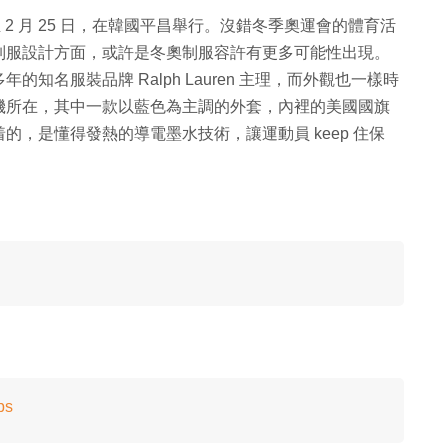
至 2 月 25 日，在韓國平昌舉行。沒錯冬季奧運會的體育活
制服設計方面，或許是冬奧制服容許有更多可能性出現。
名服裝品牌 Ralph Lauren 主理，而外觀也一樣時
機所在，其中一款以藍色為主調的外套，內裡的美國國旗
，是懂得發熱的導電墨水技術，讓運動員 keep 住保
ps