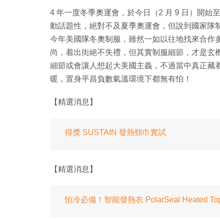
4 年一度冬季奧運會，於今日（2 月 9 日）開始
動話題性，絕對不及夏季奧運會，但說到國家隊
今年美國隊冬奧制服，雖然一如以往地找來合作多年的知
尚，着出街絕不失禮，但其實制服細節，才是玄
細節或會讓人想起大美國主義，不過當中真正藏着的
暖，置身平昌負數氣溫環境下都無有怕！
【精選消息】
得獎 SUSTAIN 發熱頸巾實試
【精選消息】
怕冷必備！智能發熱衣 PolarSeal Heated To