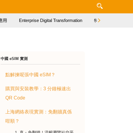
應用
Enterprise Digital Transformation
特集
中國 eSIM 實測
點解揀呢張中國 eSIM？
購買與安裝教學：3 分鐘極速出
QR Code
上海網絡表現實測：免翻牆真係
咁順？
1. 真・免翻牆！流暢瀏覽社交平