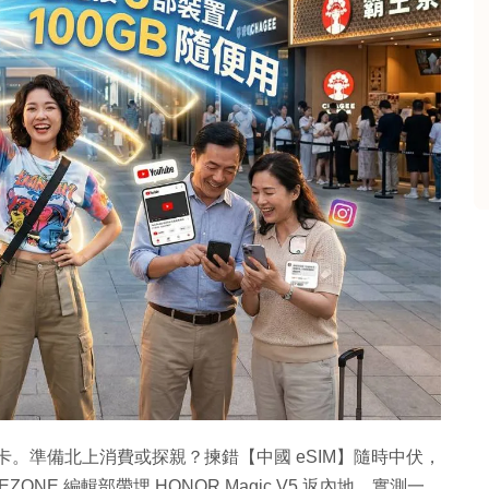
上網卡。準備北上消費或探親？揀錯【中國 eSIM】隨時中伏，
NE 編輯部帶埋 HONOR Magic V5 返內地，實測一