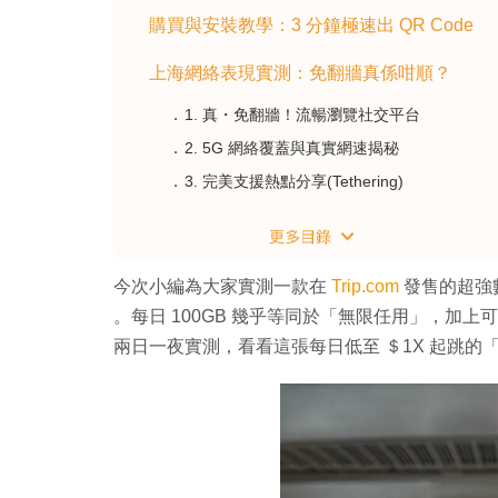
購買與安裝教學：3 分鐘極速出 QR Code
上海網絡表現實測：免翻牆真係咁順？
1. 真・免翻牆！流暢瀏覽社交平台
2. 5G 網絡覆蓋與真實網速揭秘
3. 完美支援熱點分享(Tethering)
【按此進入trip.com購買】
獨家小貼士：
今次小編為大家實測一款在
Trip.com
發售的超強數
。每日 100GB 幾乎等同於「無限任用」，加上可按
番外篇：手機唔支援 eSIM 都有辦法？
兩日一夜實測，看看這張每日低至 ＄1X 起跳的
>>>>>> 詳情 <<<<<<
常見問題解答