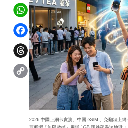
WhatsApp
Facebook
Threads
Copy
Link
2026 中國上網卡實測、中國 eSIM 、免翻牆
買所謂「無限數據」用爆 1GB 即跌落龜速地獄！EZO