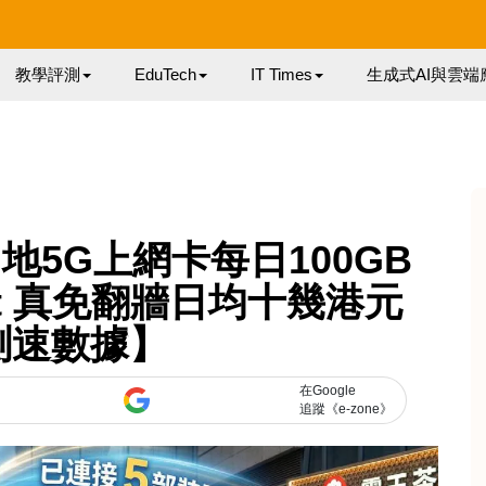
教學評測
EduTech
IT Times
生成式AI與雲端
5G上網卡每日100GB
ot 真免翻牆日均十幾港元
測速數據】
在Google
追蹤《e-zone》