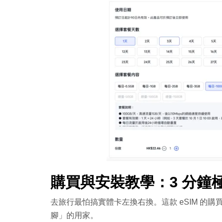
購買與安裝教學：3 分鐘極速
去旅行最怕搞實體卡左換右換。這款 eSIM 的
腳」的用家。