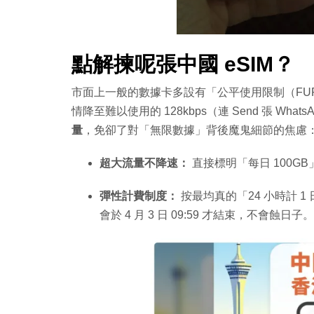
點解揀呢張中國 eSIM？
市面上一般的數據卡多設有「公平使用限制（FUP）
情降至難以使用的 128kbps（連 Send 張 Wha
量
，免卻了對「無限數據」背後魔鬼細節的焦慮
超大流量不降速：
直接標明「每日 100G
彈性計費制度：
按最均真的「24 小時計 1 日
會於 4 月 3 日 09:59 才結束，不會蝕日子。