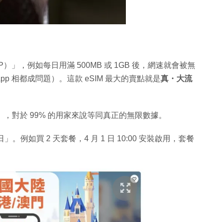
」，例如每日用滿 500MB 或 1GB 後，網速就會被無
tsApp 相都成問題）。這款 eSIM 最大的賣點就是
真・大流
：
B」，對於 99% 的用家來說等同真正的無限數據。
」。例如買 2 天套餐，4 月 1 日 10:00 安裝啟用，套餐