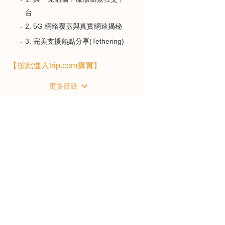
台
2. 5G 網絡覆蓋與真實網速揭秘
3. 完美支援熱點分享(Tethering)
【按此進入trip.com購買】
獨家小貼士：
番外篇：手機唔支援 eSIM 都有
辦法？
>>>>>> 詳情 <<<<<<
常見問題解答