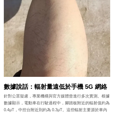
數據說話：輻射量遠低於手機 5G 網絡
針對公眾疑慮，專業機構與官方媒體曾進行多次實測。根據
數據顯示，電動車在行駛過程中，腳踏板附近的輻射值約為
0.4μT，中控台附近則約為 0.3μT。這些輻射主要源於車內