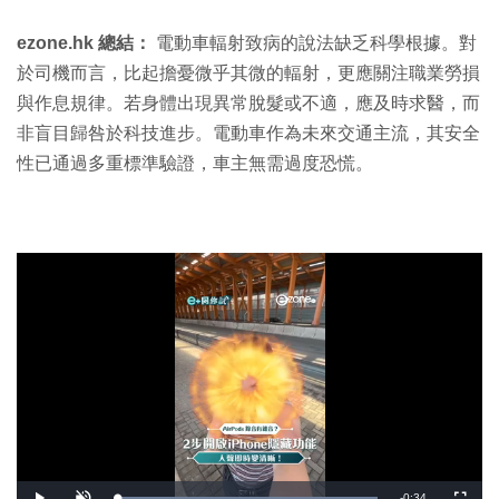
ezone.hk 總結：
電動車輻射致病的說法缺乏科學根據。對
於司機而言，比起擔憂微乎其微的輻射，更應關注職業勞損
與作息規律。若身體出現異常脫髮或不適，應及時求醫，而
非盲目歸咎於科技進步。電動車作為未來交通主流，其安全
性已通過多重標準驗證，車主無需過度恐慌。
剩
-
0:34