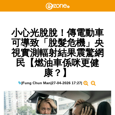
小心光脫脫！傳電動車
可導致「脫髮危機」央
視實測輻射結果震驚網
民【燃油車係咪更健
康？】
|
Fung Chun Man
|
27-04-2026 17:27
|