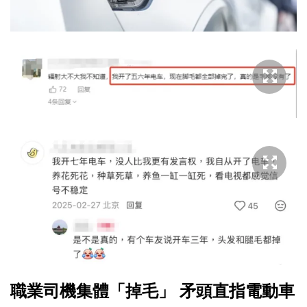
職業司機集體「掉毛」 矛頭直指電動車