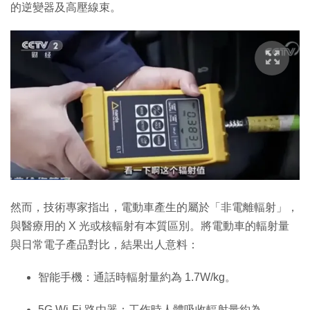
的逆變器及高壓線束。
然而，技術專家指出，電動車產生的屬於「非電離輻射」，
與醫療用的 X 光或核輻射有本質區別。將電動車的輻射量
與日常電子產品對比，結果出人意料：
智能手機：通話時輻射量約為 1.7W/kg。
5G Wi-Fi 路由器：工作時人體吸收輻射量約為