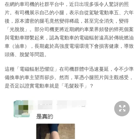
在網約車司機的社群平台中，近日出現多張令人驚訝的照
片。有司機展示自己的小腿，表示自從駕駛電動車五、六年
後，原本濃密的腿毛竟然變得稀疏，甚至完全消失，變得
「光脫脫」。部分司機更將近期網約車業界頻發的猝死個案
與電動車聯繫起來，認為電動車的電磁輻射遠高於傳統燃油
車（油車），長期處於高強度電場環境下會損害健康，導致
頭痛、脫髮等問題。
這種「電磁輻射恐懼症」在司機群體中迅速蔓延，令不少準
備換車的車主望而卻步。然而，單憑小腿照片與主觀感受，
是否足以證實電動車就是「毛髮殺手」？