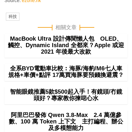
Source:
ezone.hk
科技
相關文章
MacBook Ultra 設計傳聞懶人包 OLED、
觸控、Dynamic Island 全都來？Apple 或迎
2021 年後最大改款
全系BYD電動車比較︰海豚/海豹/M6七人車
規格+車價+點評 17萬買海豚要預錢換避震？
智能眼鏡推薦5款$500起入手！有鏡頭/冇鏡
頭好？專家教你揀啱心水
阿里巴巴發佈 Qwen 3.8-Max 2.4 萬億參
數、100 萬 Token 上下文 主打編程、辦公
及多模態能力