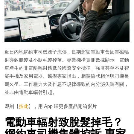
近日內地網約車司機圈子流傳，長期駕駛電動車會因電磁輻
射導致脫髮及小腿毛髮掉落。專業機構實測數據顯示，電動
車產生的非電離輻射遠低於國際安全標準，強度甚至不及智
能手機及家用電器。醫學專家指出，相關徵狀相信與司機長
期久坐、工作壓力大及作息不規律導致的內分泌失調有關，
並非由電動車輻射引起。
即刻【
按此
】，用 App 睇更多產品開箱影片
電動車輻射致脫髮掉毛？
網約車司機集體控訴 專家