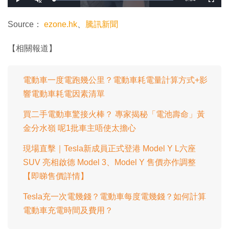
載
播
開
全
入
放
啟
螢
完
音
幕
餘
畢
效
:
Source：
ezone.hk
、
騰訊新聞
1
時
0
0
.
間
【相關報道】
0
0
%
電動車一度電跑幾公里？電動車耗電量計算方式+影
響電動車耗電因素清單
買二手電動車驚接火棒？ 專家揭秘「電池壽命」黃
金分水嶺 呢1批車主唔使太擔心
現場直擊｜Tesla新成員正式登港 Model Y L六座
SUV 亮相啟德 Model 3、Model Y 售價亦作調整
【即睇售價詳情】
Tesla充一次電幾錢？電動車每度電幾錢？如何計算
電動車充電時間及費用？