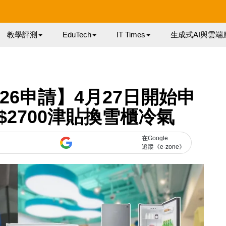
教學評測
EduTech
IT Times
生成式AI與雲端
26申請】4月27日開始申
$2700津貼換雪櫃冷氣
在Google
追蹤《e-zone》