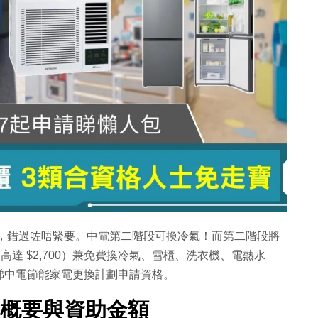
結，錯過咗唔緊要。中電第二階段可換冷氣！而第二階段將
（高達 $2,700）兼免費換冷氣、雪櫃、洗衣機、電熱水
睇中電節能家電更換計劃申請資格。
劃概要與資助金額