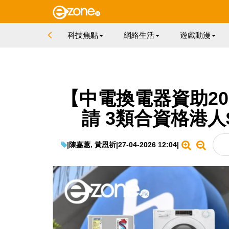
科技焦點
網絡生活
遊戲動漫
【中電換電器資助20
請 3類合資格港人
|
陳嘉蕙, 黃恩祈
|
27-04-2026 12:04
|