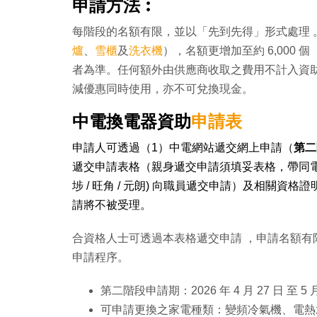
申請方法︰
每階段的名額有限，並以「先到先得」形式處理 
爐
、
雪櫃
及
洗衣機
），名額更增加至約 6,000 
者為準。任何額外由供應商收取之費用不計入資
減優惠同時使用，亦不可兌換現金。
中電換電器資助
申請表
申請人可透過（1）
中電網站
遞交網上申請（
第二
遞交申請表格（親身遞交申請須填妥表格，帶同電費單
埗 / 旺角 / 元朗) 向職員遞交申請）及相關資格證
請將不被受理。
合資格人士可透過本表格遞交申請 ，申請名額
申請程序。
第二階段申請期：2026 年 4 月 27 日 至 5 月
可申請更換之家電種類：變頻冷氣機、電熱水