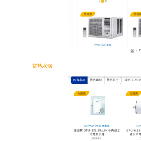
圖︰
電熱水爐