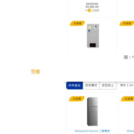
圖︰
雪櫃