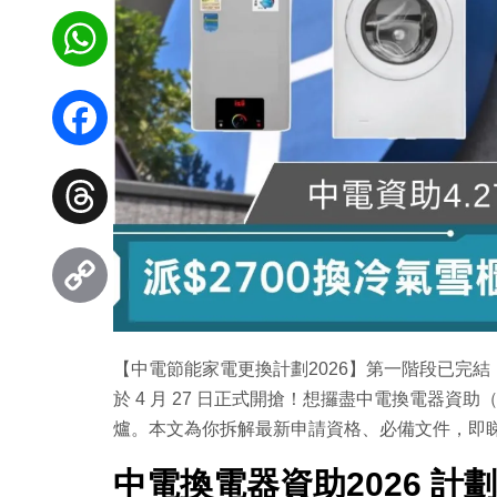
WhatsApp
Facebook
Threads
Copy
【中電節能家電更換計劃2026】第一階段已完
Link
於 4 月 27 日正式開搶！想攞盡中電換電器資助
爐。本文為你拆解最新申請資格、必備文件，即
中電換電器資助2026 計