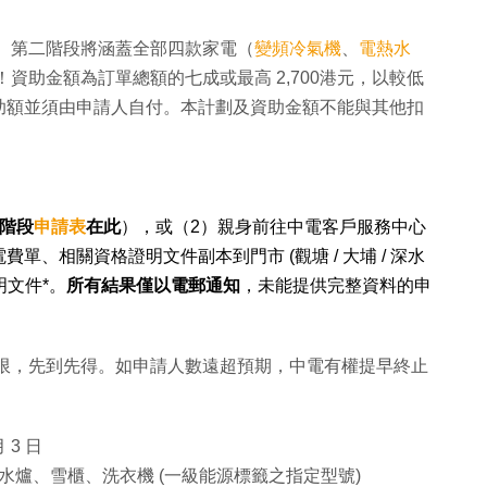
。第二階段將涵蓋全部四款家電（
變頻冷氣機
、
電熱水
個 ！資助金額為訂單總額的七成或最高 2,700港元，以較低
助額並須由申請人自付。本計劃及資助金額不能與其他扣
階段
申請表
在此
），或（2）親身前往中電客戶服務中心
、相關資格證明文件副本到門市 (觀塘 / 大埔 / 深水
明文件*。
所有結果僅以電郵通知
，未能提供完整資料的申
有限，先到先得。如申請人數遠超預期，中電有權提早終止
 3 日
爐、雪櫃、洗衣機 (一級能源標籤之指定型號)