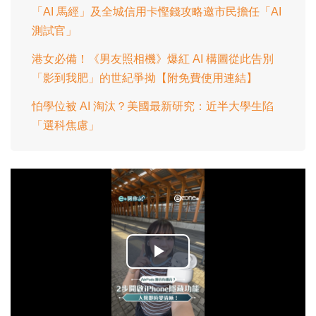
「AI 馬經」及全城信用卡慳錢攻略邀市民擔任「AI
測試官」
港女必備！《男友照相機》爆紅 AI 構圖從此告別
「影到我肥」的世紀爭拗【附免費使用連結】
怕學位被 AI 淘汰？美國最新研究：近半大學生陷
「選科焦慮」
播
放