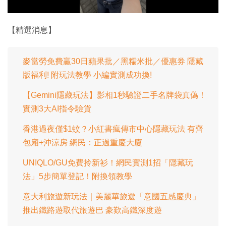
影
片
【精選消息】
麥當勞免費贏30日蘋果批／黑糯米批／優惠券 隱藏
版福利! 附玩法教學 小編實測成功換!
【Gemini隱藏玩法】影相1秒驗證二手名牌袋真偽！
實測3大AI指令驗貨
香港過夜僅$1蚊？小紅書瘋傳市中心隱藏玩法 有齊
包廂+沖涼房 網民：正過重慶大廈
UNIQLO/GU免費拎新衫！網民實測1招「隱藏玩
法」5步簡單登記！附換領教學
意大利旅遊新玩法｜美麗華旅遊「意國五感慶典」
推出鐵路遊取代旅遊巴 豪歎高鐵深度遊