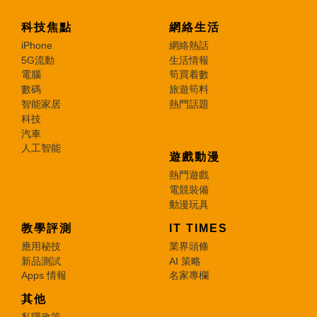
科技焦點
網絡生活
iPhone
網絡熱話
5G流動
生活情報
電腦
筍買着數
數碼
旅遊筍料
智能家居
熱門話題
科技
汽車
人工智能
遊戲動漫
熱門遊戲
電競裝備
動漫玩具
教學評測
IT TIMES
應用秘技
業界頭條
新品測試
AI 策略
Apps 情報
名家專欄
其他