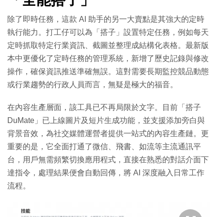
除了即時任務，這款 AI 助手的另一大賣點是其強大的定時
執行能力。打工仔可以為「搭子」設置特定任務，例如每天
定時抓取特定行業資訊、截圖並整理成結構化表格。最新版
本中更優化了定時任務的管理系統，新增了歷史記錄與修改
操作，確保資訊推送準確無誤。這對需要長期監控競品動態
或行業趨勢的行政人員而言，無疑是極大的福音。
在內容生產層面，該工具已不再局限於文字。目前「搭子
DuMate」已上線圖片及短片生成功能，並支援添加旁白與
背景音效，為社交媒體運營者提供一站式的內容生產鏈。更
重要的是，它全面打通了微信、飛書、如流等主流通訊平
台，用戶無需頻繁切換應用程式，直接在熟悉的對話介面下
達指令，處理結果便會自動回傳，將 AI 深度融入日常工作
流程。