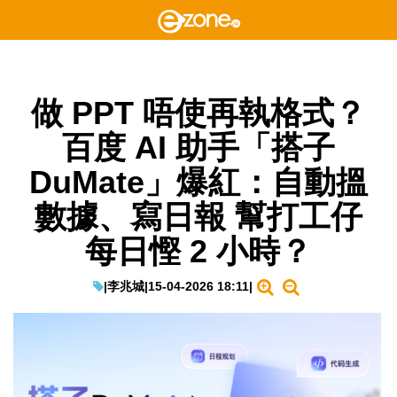
做 PPT 唔使再執格式？
百度 AI 助手「搭子
DuMate」爆紅：自動搵
數據、寫日報 幫打工仔
每日慳 2 小時？
|
李兆城
|
15-04-2026 18:11
|