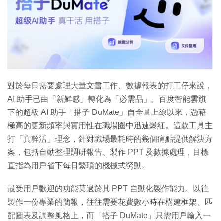
對於每日需要處理大量文書工作、數據報表的打工仔來說，
AI 助手已由「新鮮感」轉化為「必需品」。百度智能雲旗
下的超級 AI 助手「搭子 DuMate」自全量上線以來，憑藉
極高的更新頻率與實用性在職場圈中迅速爆紅。這款工具主
打「真幹活」理念，針對職場最耗時的幾個痛點提供解決方
案，包括自動整理調研報告、製作 PPT 及數據處理，目標
直指為用戶省下每日繁瑣的機械式勞動。
最受用戶歡迎的功能莫過於其 PPT 自動化製作能力。以往
製作一份專業的簡報，往往需要花費數小時在構建框架、匹
配圖表及調整風格上，而「搭子 DuMate」只需用戶輸入一