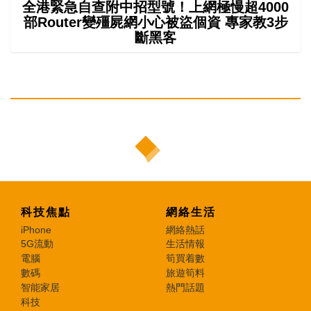
全港緊急自查附中招型號！上網極慢超4000
部Router變殭屍網小心被盜個資 專家教3步
斷黑客
科技焦點
網絡生活
iPhone
網絡熱話
5G流動
生活情報
電腦
筍買着數
數碼
旅遊筍料
智能家居
熱門話題
科技