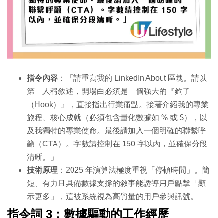
指令內容
：「請重寫我的 LinkedIn About 區塊。請以
第一人稱敘述，開場白必須是一個強大的『鉤子
（Hook）』，直接指出行業痛點。接著介紹我的專業
旅程、核心成就（必須包含量化數據如 % 或 $），以
及我獨特的專業使命。最後請加入一個明確的聯繫呼
籲（CTA）。字數請控制在 150 字以內，並確保分段
清晰。」
技術原理
：2025 年演算法極度重視「停頓時間」。簡
短、有力且具備數據支撐的敘事能誘導用戶點擊「顯
示更多」，這被系統視為高質量的用戶參與訊號。
指令詞 3：數據驅動的工作經歷