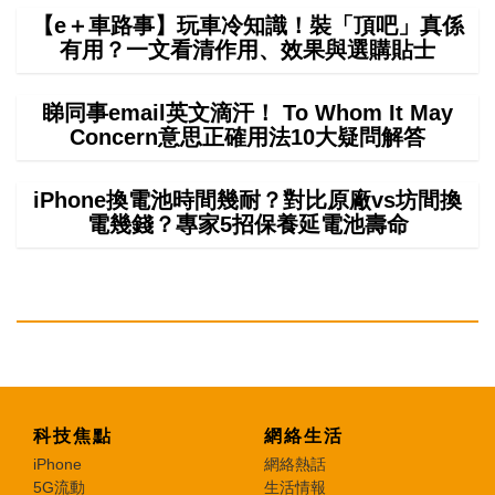
【e＋車路事】玩車冷知識！裝「頂吧」真係
有用？一文看清作用、效果與選購貼士
睇同事email英文滴汗！ To Whom It May
Concern意思正確用法10大疑問解答
iPhone換電池時間幾耐？對比原廠vs坊間換
電幾錢？專家5招保養延電池壽命
科技焦點
網絡生活
iPhone
網絡熱話
5G流動
生活情報