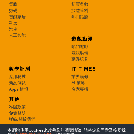
電腦
筍買着數
數碼
旅遊筍料
智能家居
熱門話題
科技
汽車
人工智能
遊戲動漫
熱門遊戲
電競裝備
動漫玩具
教學評測
IT TIMES
應用秘技
業界頭條
新品測試
AI 策略
Apps 情報
名家專欄
其他
私隱政策
免責聲明
聯絡/關於我們
本網站使用Cookies來改善您的瀏覽體驗, 請確定您同意及接受我
© 2026 e-zone. All Rights Reserved.