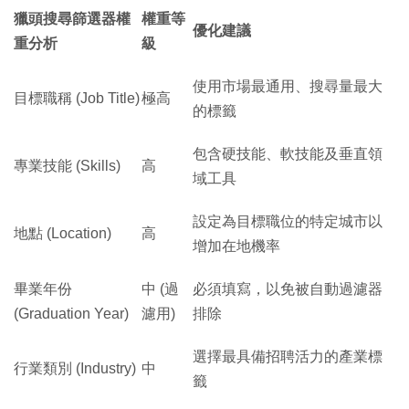
獵頭搜尋篩選器權
權重等
優化建議
重分析
級
使用市場最通用、搜尋量最大
目標職稱 (Job Title)
極高
的標籤
包含硬技能、軟技能及垂直領
專業技能 (Skills)
高
域工具
設定為目標職位的特定城市以
地點 (Location)
高
增加在地機率
畢業年份
中 (過
必須填寫，以免被自動過濾器
(Graduation Year)
濾用)
排除
選擇最具備招聘活力的產業標
行業類別 (Industry)
中
籤