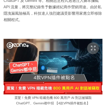
ChatGPT 及 Gemini 等。相關惡意程式透過注入腳本攔截
API 流量，將完整紀錄售予數據經紀商作營銷用途。由於私
隱洩漏風險極高，科技達人強烈建議受影響用家應立即移除
相關程式。
震驚！免費 VPN 暗藏危機 800 萬用戶 AI 對話被竊取
ChatGPT、Gemini都中招 【4款VPN插件被點名】