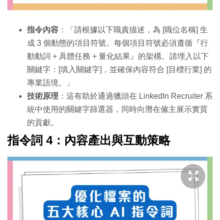
指令內容
：「請根據以下職責描述，為 [職位名稱] 生
成 3 個動態的項目符號。每個項目符號必須遵循『行
動動詞 + 具體任務 + 量化結果』的架構。請埋入以下
關鍵字：[填入關鍵字]，並確保內容符合 [目標行業] 的
專業語境。」
技術原理
：這有助於通過獵頭在 LinkedIn Recruiter 系
統中使用的關鍵字篩選器，同時向潛在僱主展示實質
的貢獻。
指令詞 4：內容產出與互動策略