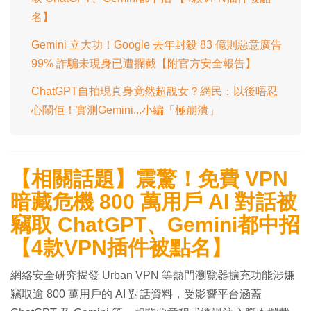
名】
Gemini 立大功！Google 去年封殺 83 億則惡意廣告
99% 詐騙未現身已遭攔截【附官方安全報告】
ChatGPT自拍現真身竟然超靚女？網民：以後唔忍
心鬧佢！實測Gemini...小編「極崩潰」
【相關話題】震驚！免費 VPN
暗藏危機 800 萬用戶 AI 對話被
竊取 ChatGPT、Gemini都中招
【4款VPN插件被點名】
網絡安全研究揭發 Urban VPN 等熱門瀏覽器擴充功能涉嫌
竊取逾 800 萬用戶的 AI 對話資料，受影響平台涵蓋