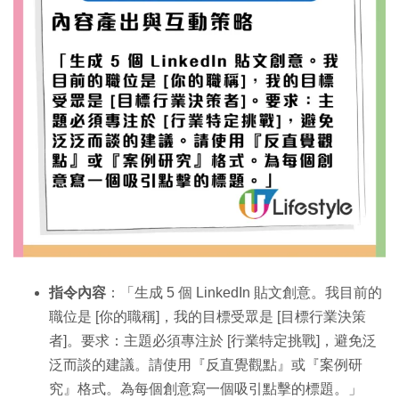
指令內容
：「生成 5 個 LinkedIn 貼文創意。我目前的
職位是 [你的職稱]，我的目標受眾是 [目標行業決策
者]。要求：主題必須專注於 [行業特定挑戰]，避免泛
泛而談的建議。請使用『反直覺觀點』或『案例研
究』格式。為每個創意寫一個吸引點擊的標題。」