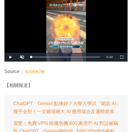
剩
-
0:34
載
播
開
全
入
放
啟
螢
完
音
幕
餘
畢
效
:
Source：
ezone.hk
1
時
0
0
.
間
【相關報道】
0
0
%
ChatGPT、Gemini 點揀好？大學入學試「呢款 AI」
幾乎全對！一文睇清兩大 AI 應用場合及邏輯差異
震驚！免費 VPN 暗藏危機 800 萬用戶 AI 對話被竊
取 ChatGPT、Gemini都中招 【4款VPN插件被點