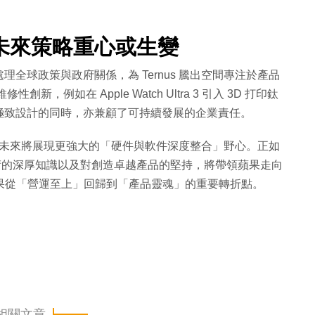
未來策略重心或生變
全球政策與政府關係，為 Ternus 騰出空間專注於產品
新，例如在 Apple Watch Ultra 3 引入 3D 打印鈦
極致設計的同時，亦兼顧了可持續發展的企業責任。
期蘋果未來將展現更強大的「硬件與軟件深度整合」野心。正如
rnus 對技術的深厚知識以及對創造卓越產品的堅持，將帶領蘋果走向
蘋果從「營運至上」回歸到「產品靈魂」的重要轉折點。
相關文章