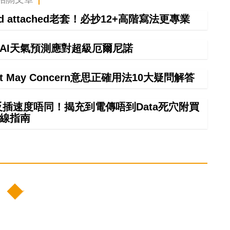
ind attached老套！必抄12+高階寫法更專業
】AI天氣預測應對超級厄爾尼諾
It May Concern意思正確用法10大疑問解答
正反插速度唔同！揭充到電傳唔到Data死穴附買
線指南