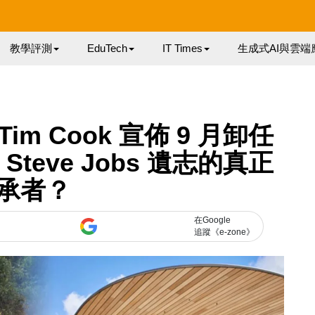
教學評測
EduTech
IT Times
生成式AI與雲端
im Cook 宣佈 9 月卸任
 Steve Jobs 遺志的真正
承者？
在Google
追蹤《e-zone》