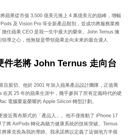
來，將蘋果從市值 3,500 億美元推上 4 萬億美元的巔峰，增幅
irPods 及 Vision Pro 等全新產品類別，並成功將服務業務
果 CEO 是我一生中最大的榮幸。John Ternus 擁
的領導之心，他無疑是帶領蘋果走向未來的最合適人
將 John Ternus 走向台
感到驚喜且親切。他於 2001 年加入蘋果產品設計團隊，正值喬
s 在其 25 年的蘋果生涯中，幾乎參與了所有定義時代的硬
c 電腦重返榮耀的 Apple Silicon 轉型計劃。
更接近喬布斯式的「產品人」。他不僅推動了 iPhone 17
主導了將 AirPods 轉化為聽力健康系統的技術突破。Ternus
並將庫克視為我的導師。我承諾將以定義了這個地方半個