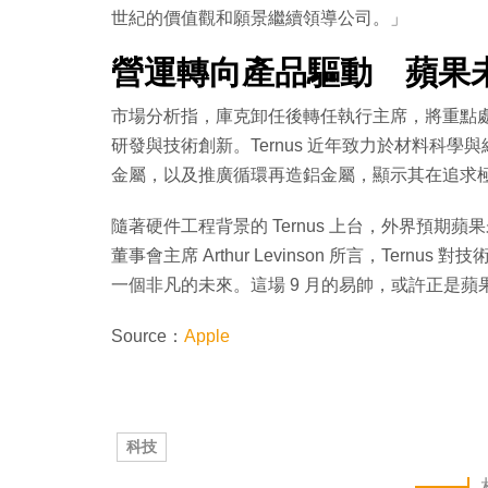
世紀的價值觀和願景繼續領導公司。」
營運轉向產品驅動 蘋果
市場分析指，庫克卸任後轉任執行主席，將重點處理
研發與技術創新。Ternus 近年致力於材料科學與維修性創
金屬，以及推廣循環再造鋁金屬，顯示其在追求
隨著硬件工程背景的 Ternus 上台，外界預
董事會主席 Arthur Levinson 所言，Te
一個非凡的未來。這場 9 月的易帥，或許正是
Source：
Apple
科技