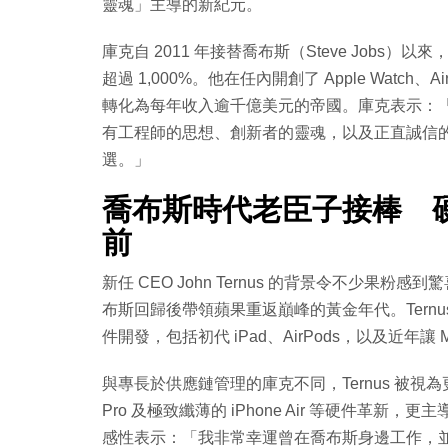
靈魂」主導的新紀元。
庫克自 2011 年接替喬布斯（Steve Jobs）以
超過 1,000%。他在任內開創了 Apple Watch、A
轉化為每年收入逾千億美元的帝國。庫克表示：「擔任蘋
有工程師的思想、創新者的靈魂，以及正直誠信
選。」
喬布斯時代老臣子接棒 硬件老
前
新任 CEO John Ternus 的背景令不少果粉
布斯回歸後帶領蘋果重返巔峰的黃金年代。Ternu
件開發，包括初代 iPad、AirPods，以及近年讓 Ma
與專長於供應鏈管理的庫克不同，Ternus 被視為
Pro 及極致纖薄的 iPhone Air 等硬件革新，更
感性表示：「我非常幸運曾在喬布斯身邊工作，