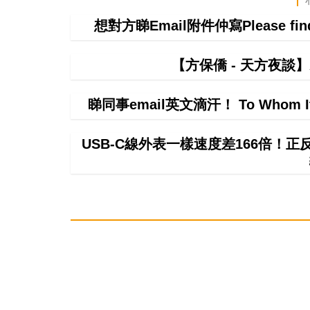
想對方睇Email附件仲寫Please f
【方保僑 - 天方夜談
睇同事email英文滴汗！ To Whom 
USB-C線外表一樣速度差166倍！