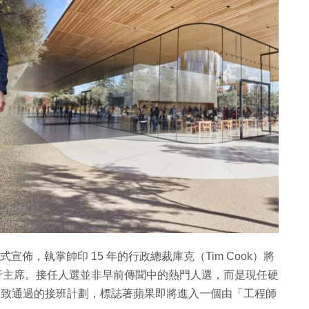
宣佈，執掌帥印 15 年的行政總裁庫克（Tim Cook）將
董事會執行主席。接任人選並非早前傳聞中的熱門人選，而是現任硬
董事會一致通過的接班計劃，標誌著蘋果即將進入一個由「工程師