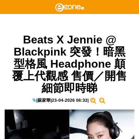
Beats X Jennie @
Blackpink 突發！暗黑
型格風 Headphone 顛
覆上代觀感 售價／開售
細節即時睇
|
蘇家華
|
23-04-2026 06:32
|