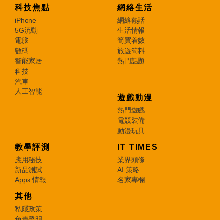
科技焦點
網絡生活
iPhone
網絡熱話
5G流動
生活情報
電腦
筍買着數
數碼
旅遊筍料
智能家居
熱門話題
科技
汽車
人工智能
遊戲動漫
熱門遊戲
電競裝備
動漫玩具
教學評測
IT TIMES
應用秘技
業界頭條
新品測試
AI 策略
Apps 情報
名家專欄
其他
私隱政策
免責聲明