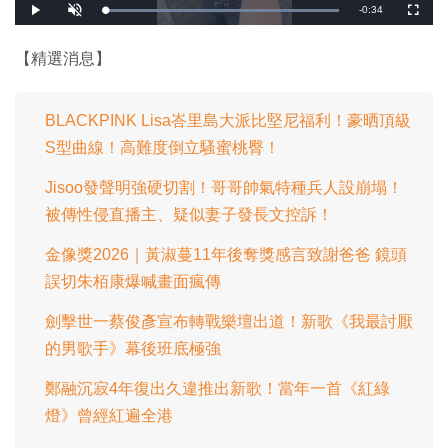
剩
-
0:34
載
播
開
全
入
放
啟
螢
完
音
幕
餘
畢
效
:
【精選消息】
1
時
0
0
.
間
0
0
BLACKPINK Lisa峇里島大派比堅尼福利！豪晒頂級
%
S型曲線！高難度倒立騷蜜桃臀！
Jisoo發聲明強硬切割！哥哥帥氣特種兵人設崩塌！
被傳性侵直播主、疑似妻子發長文控訴！
金像獎2026｜黃淑蔓11年後奪獎感言致謝爸爸 鏡頭
誤切朱栢康爆喊畫面瘋傳
劍擊世一蔡俊彥宣布轉戰樂壇出道！新歌《我最討厭
的男歌手》幕後班底極強
鄭融沉寂4年復出久違推出新歌！當年一首《紅綠
燈》曾經紅遍全港