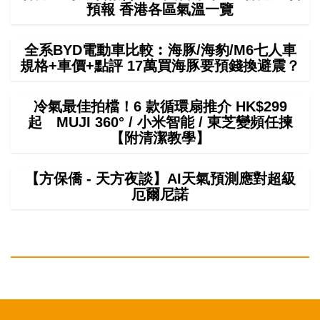
預報 香港各區氣溫一覽
全系BYD電動車比較︰海豚/海豹/M6七人車
規格+車價+點評 17萬買海豚要預錢換避震？
冷氣最佳拍檔！6 款循環扇推介 HK$299
起 MUJI 360° / 小米智能 / 東芝變頻任揀
【附清潔教學】
【方保僑 - 天方夜談】AI天氣預測應對超級
厄爾尼諾