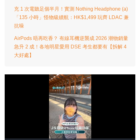
充 1 次電聽足個半月！實測 Nothing Headphone (a)
「135 小時」怪物級續航：HK$1,499 玩齊 LDAC 兼
抗噪
AirPods 唔再吃香？ 有線耳機逆襲成 2026 潮物銷量
急升 2 成！各地明星愛用 DSE 考生都要有【拆解 4
大好處】