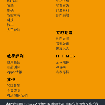
5G流動
生活情報
電腦
筍買着數
數碼
旅遊筍料
智能家居
熱門話題
科技
汽車
人工智能
遊戲動漫
熱門遊戲
電競裝備
動漫玩具
教學評測
IT TIMES
應用秘技
業界頭條
新品測試
AI 策略
Apps 情報
名家專欄
其他
私隱政策
免責聲明
聯絡/關於我們
本網站使用Cookies來改善您的瀏覽體驗, 請確定您同意及接受我
© 2026 e-zone. All Rights Reserved.