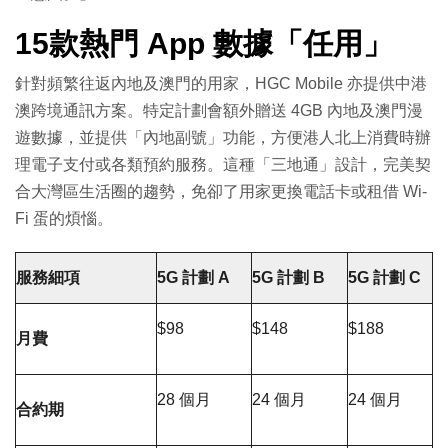
15款熱門 App 數據「任用」
針對頻繁往返內地及澳門的用家，HGC Mobile 亦提供中港
澳跨境通訊方案。特定計劃會額外贈送 4GB 內地及澳門漫
遊數據，並提供「內地副號」功能，方便港人北上消費時辦
理電子支付或各類預約服務。這種「三地通」設計，完美契
合大灣區生活圈的趨勢，免卻了用家更換電話卡或租借 Wi-
Fi 蛋的煩惱。
服務細項
5G 計劃 A
5G 計劃 B
5G 計劃 C
$98
$148
$188
月費
28 個月
24 個月
24 個月
合約期