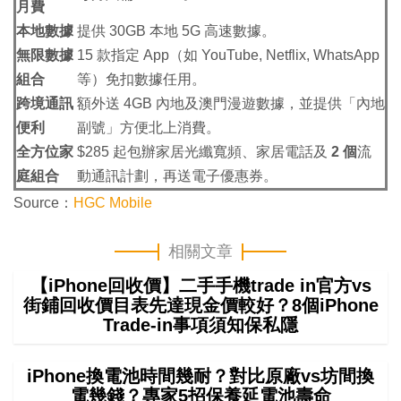
月費
本地數據
提供 30GB 本地 5G 高速數據。
無限數據
15 款指定 App（如 YouTube, Netflix, WhatsApp
組合
等）免扣數據任用。
跨境通訊
額外送 4GB 內地及澳門漫遊數據，並提供「內地
便利
副號」方便北上消費。
全方位家
$285 起包辦家居光纖寬頻、家居電話及
2 個
流
庭組合
動通訊計劃，再送電子優惠券。
Source：
HGC Mobile
相關文章
【iPhone回收價】二手手機trade in官方vs
街鋪回收價目表先達現金價較好？8個iPhone
Trade-in事項須知保私隱
iPhone換電池時間幾耐？對比原廠vs坊間換
電幾錢？專家5招保養延電池壽命