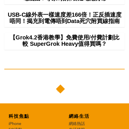
USB-C線外表一樣速度差166倍！正反插速度
唔同！揭充到電傳唔到Data死穴附買線指南
【Grok4.2香港教學】免費使用/付費計劃比
較 SuperGrok Heavy值得買嗎？
科技焦點
網絡生活
iPhone
網絡熱話