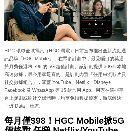
特集
HGC 環球全域電訊（HGC 環電）日前宣布推出全新流動通
訊品牌「HGC Mobile」，在眾多計劃中，最受矚目的莫過
於月費僅港幣 $98 的 5G 超值計劃。該計劃提供 30GB 本地
高速數據，最令用家驚喜的，是計劃內置「任用串流影片及
社交數據組合」，涵蓋 YouTube、Netflix、Disney+、
Facebook 及 WhatsApp 等 15 款常用 App。用家在這些平
台上煲劇或刷社交媒體時，均享免扣數據優惠，徹底解決
「爆 Data」焦慮。
每月僅$98！HGC Mobile掀5G
價格戰 任睇 Netflix/YouTube