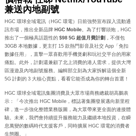
兼送內地副號
HGC 環球全域電訊（HGC 環電）日前強勢宣布踩入流動通
訊市場，推出全新品牌
HGC Mobile
。為了打響頭炮，HGC
推出了一個極具話題性的
$98 5G 超值月費計劃
，不僅包
30GB 本地數據，更主打 15 款熱門影音及社交 App「免扣
數據任用」，直擊一眾喜歡用手機煲劇和玩社交平台的用家
痛點。此外，計劃還兼顧了北上消費的港人需求，提供大灣
區漫遊及內地副號服務。編輯部立刻為大家拆解這個全新
5G 計劃的 3 大核心賣點，看看它能否成為你的轉台首選！
HGC 環球全域電訊集團消費及大眾市場商務總裁胡高鵬表
示：「今次推出 HGC Mobile，標誌著集團發展邁向新里程
碑，進一步強化整體業務版圖，為大眾帶來更全面的連接體
驗。未來，我們會持續提升服務能力及繼續本地投資，在瞬
息萬變的數碼時代支援客戶，同時擴展 HGC 環電的消費者
生態圈。」