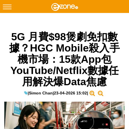
搜尋
5G 月費$98煲劇免扣數
Facebook
Instagram
據？HGC Mobile殺入手
科技焦點
機市場：15款App包
網絡生活
YouTube/Netflix數據任
遊戲動漫
用解決爆Data焦慮
教學評測
EduTech
|
Simon Chan
|
23-04-2026 15:02
|
IT Times
生成式AI與雲端應用
Enterprise Digital Transformation