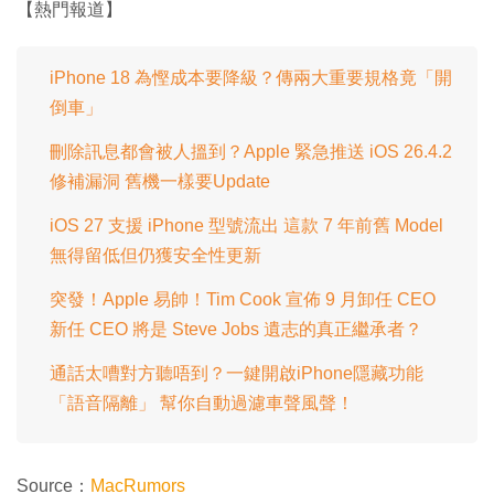
:
【熱門報道】
1
時
0
0
.
間
0
0
iPhone 18 為慳成本要降級？傳兩大重要規格竟「開
%
倒車」
刪除訊息都會被人搵到？Apple 緊急推送 iOS 26.4.2
修補漏洞 舊機一樣要Update
iOS 27 支援 iPhone 型號流出 這款 7 年前舊 Model
無得留低但仍獲安全性更新
突發！Apple 易帥！Tim Cook 宣佈 9 月卸任 CEO
新任 CEO 將是 Steve Jobs 遺志的真正繼承者？
通話太嘈對方聽唔到？一鍵開啟iPhone隱藏功能
「語音隔離」 幫你自動過濾車聲風聲！
Source：
MacRumors