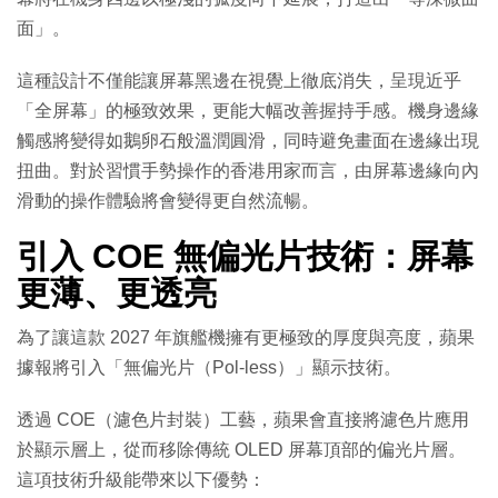
面」。
這種設計不僅能讓屏幕黑邊在視覺上徹底消失，呈現近乎
「全屏幕」的極致效果，更能大幅改善握持手感。機身邊緣
觸感將變得如鵝卵石般溫潤圓滑，同時避免畫面在邊緣出現
扭曲。對於習慣手勢操作的香港用家而言，由屏幕邊緣向內
滑動的操作體驗將會變得更自然流暢。
引入 COE 無偏光片技術：屏幕
更薄、更透亮
為了讓這款 2027 年旗艦機擁有更極致的厚度與亮度，蘋果
據報將引入「無偏光片（Pol-less）」顯示技術。
透過 COE（濾色片封裝）工藝，蘋果會直接將濾色片應用
於顯示層上，從而移除傳統 OLED 屏幕頂部的偏光片層。
這項技術升級能帶來以下優勢：