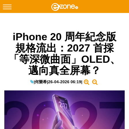
搜尋
iPhone 20 周年紀念版
Facebook
Instagram
規格流出：2027 首採
科技焦點
「等深微曲面」OLED、
網絡生活
邁向真全屏幕？
遊戲動漫
教學評測
|
何樂希
|
26-04-2026 06:19
|
EduTech
IT Times
生成式AI與雲端應用
Enterprise Digital Transformation