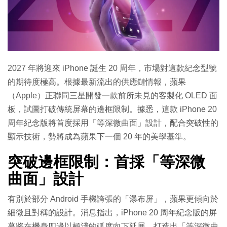
特集
2027 年將迎來 iPhone 誕生 20 周年，市場對這款紀念型號
的期待度極高。根據最新流出的供應鏈情報，蘋果
（Apple）正聯同三星開發一款前所未見的客製化 OLED 面
板，試圖打破傳統屏幕的邊框限制。據悉，這款 iPhone 20
周年紀念版將首度採用「等深微曲面」設計，配合突破性的
顯示技術，勢將成為蘋果下一個 20 年的美學基準。
突破邊框限制：首採「等深微
曲面」設計
有別於部分 Android 手機誇張的「瀑布屏」，蘋果更傾向於
細微且對稱的設計。消息指出，iPhone 20 周年紀念版的屏
幕將在機身四邊以極淺的弧度向下延展，打造出「等深微曲