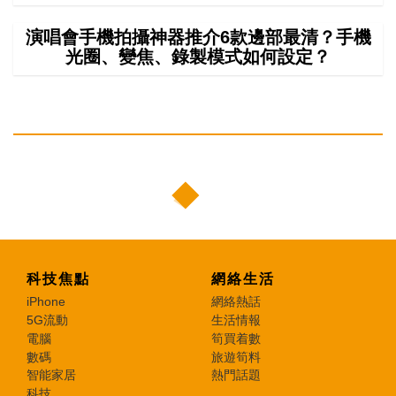
演唱會手機拍攝神器推介6款邊部最清？手機
光圈、變焦、錄製模式如何設定？
科技焦點
網絡生活
iPhone
網絡熱話
5G流動
生活情報
電腦
筍買着數
數碼
旅遊筍料
智能家居
熱門話題
科技