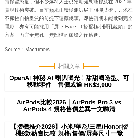
持保留態度，但不少爆料人士仍預期蘋果能趕及在 2027 年
實現技術突破。目前蘋果正積極測試屏下相機技術，力求在
不犧牲自拍畫質的前提下隱藏鏡頭。即使初期未能做到完全
隱形，亦有可能採用「屏下 Face ID 搭配極小開孔鏡頭」的
方案，向完全無孔、無凹槽的巔峰之作邁進。
Source：Macrumors
相關文章
OpenAI 神秘 AI 喇叭曝光！甜甜圈造型、可
移動零件 售價或逾 HK$3,000
AirPods比較2026｜AirPods Pro 3 vs
AirPods 4 規格售價差異一文睇清
【摺機推介2026】小米/華為/三星/Honor摺
機8款熱賣比較 規格/售價/屏幕尺寸一覽