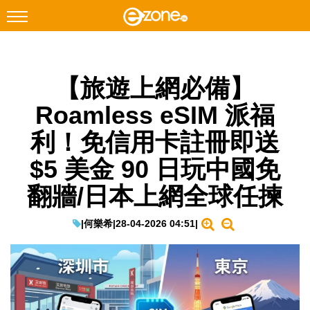
搜尋
【旅遊上網必備】
Facebook
Instagram
Roamless eSIM 派福
科技焦點
利！免信用卡註冊即送
網絡生活
$5 美金 90 日玩中國免
遊戲動漫
翻牆/日本上網全球任揀
教學評測
EduTech
|
何樂希
|
28-04-2026 04:51
|
IT Times
生成式AI與雲端應用
Enterprise Digital Transformation