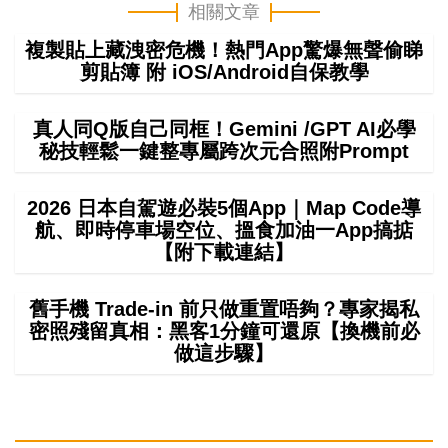
相關文章
複製貼上藏洩密危機！熱門App驚爆無聲偷睇
剪貼簿 附 iOS/Android自保教學
真人同Q版自己同框！Gemini /GPT AI必學
秘技輕鬆一鍵整專屬跨次元合照附Prompt
2026 日本自駕遊必裝5個App｜Map Code導
航、即時停車場空位、搵食加油一App搞掂
【附下載連結】
舊手機 Trade-in 前只做重置唔夠？專家揭私
密照殘留真相：黑客1分鐘可還原【換機前必
做這步驟】