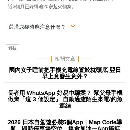
近3個月已錄得逾20宗起火個案。
選購尿袋時應注意什麼？
科技
相關文章
國內女子睡前把手機充電線置於枕頭底 翌日
早上竟發生意外？
長者用 WhatsApp 好易中騙案？ 幫父母手機
做齊「這 3 個設定」 自動過濾陌生來電/釣魚
連結
2026 日本自駕遊必裝5個App｜Map Code導
航、即時停車場空位、搵食加油一App搞掂