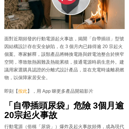
面對近期頻發的行動電源起火事故，揭開「自帶插頭」型號
因結構設計存在安全缺陷，在 3 個月內已錄得逾 20 宗起火
個案。專家解釋，該類產品將轉換電路與鋰電池整合於狹窄
空間，導致散熱困難及熱能累積，接通電源時易生意外。建
議用家選購具認證的分離式設計產品，並在充電時遠離易燃
物，以保障家居安全。
即刻【
按此
】，用 App 睇更多產品開箱影片
「
自帶插頭
尿袋」危險 3個月逾
20宗起火事故
行動電源（俗稱「尿袋」）爆炸及起火事故頻傳，成為現代