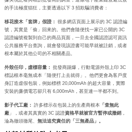
的手法極度猖狂，主要透過以下 3 招欺騙消費者：
移花接木「套牌」假證：
很多網店頁面上展示的 3C 認證編
號，其實是「偷」回來的。他們會隨便找一家已公開的 3C
認證編號複製到自己的商品頁面，一旦去全國認證認可資訊
公共服務平台查詢，就會發現該證書可能早就被註銷，或者
根本屬於其他公司的不相關產品。
外殼任印，虛標容量：
批發商踢爆，行動電源外殼上印 3C
標誌根本毫無成本「隨便打上去就得」。他們更會為客戶度
身訂造虛假包裝，例如標榜 20,000mAh 的超大容量，實際
安裝的廉價電芯卻只有 6,000mAh，甚至連一半都不到。
影子代工廠：
許多標示在包裝上的生產商根本
「查無此
廠
」，或者其真實的 3C 認證
資格早就被官方暫停或撤銷
，
淪為徹頭徹尾、
無法追究責任的「三無產品」。