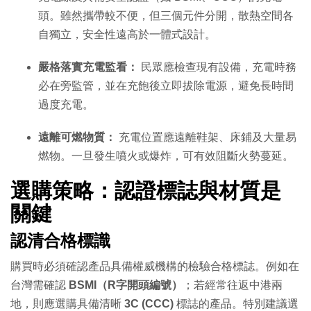
頭。雖然攜帶較不便，但三個元件分開，散熱空間各
自獨立，安全性遠高於一體式設計。
嚴格落實充電監看：
民眾應檢查現有設備，充電時務
必在旁監管，並在充飽後立即拔除電源，避免長時間
過度充電。
遠離可燃物質：
充電位置應遠離鞋架、床鋪及大量易
燃物。一旦發生噴火或爆炸，可有效阻斷火勢蔓延。
選購策略：認證標誌與材質是
關鍵
認清合格標識
購買時必須確認產品具備權威機構的檢驗合格標誌。例如在
台灣需確認
BSMI（R字開頭編號）
；若經常往返中港兩
地，則應選購具備清晰
3C (CCC)
標誌的產品。特別建議選