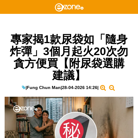
專家揭1款尿袋如「隨身
炸彈」3個月起火20次勿
貪方便買【附尿袋選購
建議】
|
Fung Chun Man
|
28-04-2026 14:26
|