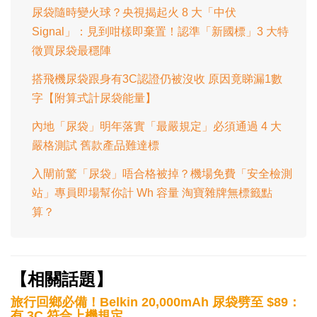
尿袋隨時變火球？央視揭起火 8 大「中伏
Signal」：見到咁樣即棄置！認準「新國標」3 大特
徵買尿袋最穩陣
搭飛機尿袋跟身有3C認證仍被沒收 原因竟睇漏1數
字【附算式計尿袋能量】
內地「尿袋」明年落實「最嚴規定」必須通過 4 大
嚴格測試 舊款產品難達標
入閘前驚「尿袋」唔合格被掉？機場免費「安全檢測
站」專員即場幫你計 Wh 容量 淘寶雜牌無標籤點
算？
【相關話題】
旅行回鄉必備！Belkin 20,000mAh 尿袋劈至 $89：
有 3C 符合上機規定