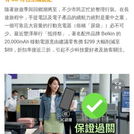
隨著旅遊季與回鄉潮將至，不少市民正忙於整理行裝。在長
途旅程中，手提電話及電子產品的續航力絕對是重中之重，
一個可靠且大容量的行動充電器（俗稱「尿袋」）必不可
少。最近豐澤舉行「抵得祭」，著名配件品牌 Belkin 的
20,000mAh 移動電源竟由建議零售價 $299 大幅削減至
$89，折扣率接近三折，引起不少科技愛好者及旅客關注。