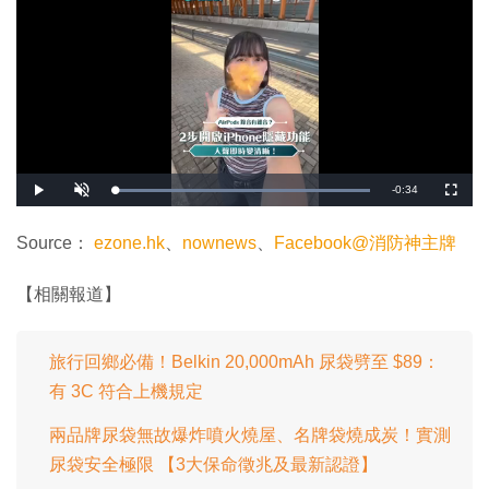
剩
-
0:34
載
播
開
全
入
放
啟
螢
完
音
幕
餘
畢
效
:
Source：
ezone.hk
、
nownews
、
Facebook@消防神主牌
1
時
0
0
.
間
【相關報道】
0
0
%
旅行回鄉必備！Belkin 20,000mAh 尿袋劈至 $89：
有 3C 符合上機規定
兩品牌尿袋無故爆炸噴火燒屋、名牌袋燒成炭！實測
尿袋安全極限 【3大保命徵兆及最新認證】