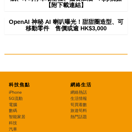
【附下載連結】
OpenAI 神秘 AI 喇叭曝光！甜甜圈造型、可
移動零件 售價或逾 HK$3,000
科技焦點
網絡生活
iPhone
網絡熱話
5G流動
生活情報
電腦
筍買着數
數碼
旅遊筍料
智能家居
熱門話題
科技
汽車