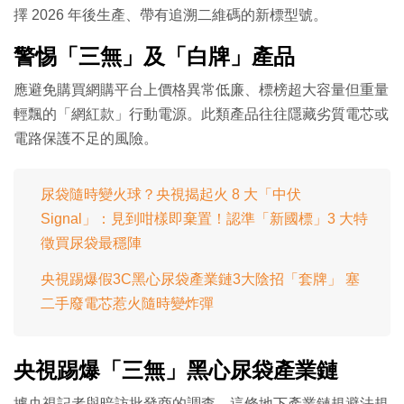
擇 2026 年後生產、帶有追溯二維碼的新標型號。
警惕「三無」及「白牌」產品
應避免購買網購平台上價格異常低廉、標榜超大容量但重量
輕飄的「網紅款」行動電源。此類產品往往隱藏劣質電芯或
電路保護不足的風險。
尿袋隨時變火球？央視揭起火 8 大「中伏
Signal」：見到咁樣即棄置！認準「新國標」3 大特
徵買尿袋最穩陣
央視踢爆假3C黑心尿袋產業鏈3大陰招「套牌」 塞
二手廢電芯惹火隨時變炸彈
央視踢爆「三無」黑心尿袋產業鏈
據央視記者與暗訪批發商的調查，這條地下產業鏈規避法規