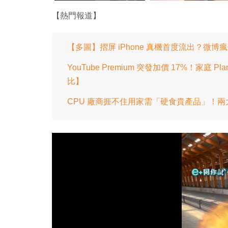
【熱門報道】
【多圖】摺屏 iPhone 真機首度流出？微
YouTube Premium 突發加價 17%！
比】
CPU 廠商捱不住用家需「硬食貴產品」！兩