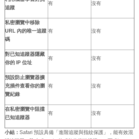
有
沒有
追蹤
私密瀏覽中移除
URL 內的唯一追蹤
有
沒有
碼
對已知追蹤器隱藏
有
沒有
你的 IP 位址
預設防止瀏覽器擴
充插件查看你的瀏
有
沒有
覽紀錄
在私密瀏覽中阻擋
有
沒有
已知追蹤器
小結：
Safari 預設具備「進階追蹤與指紋保護」，能有效混