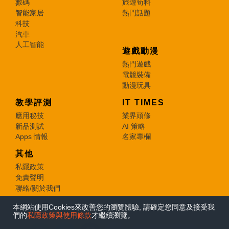
數碼
旅遊筍料
智能家居
熱門話題
科技
汽車
人工智能
遊戲動漫
熱門遊戲
電競裝備
動漫玩具
教學評測
IT TIMES
應用秘技
業界頭條
新品測試
AI 策略
Apps 情報
名家專欄
其他
私隱政策
免責聲明
聯絡/關於我們
本網站使用Cookies來改善您的瀏覽體驗, 請確定您同意及接受我
© 2026 e-zone. All Rights Reserved.
們的
私隱政策與使用條款
才繼續瀏覽。