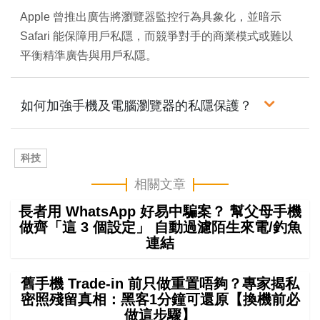
0
%
Apple 曾推出廣告將瀏覽器監控行為具象化，並暗示
Safari 能保障用戶私隱，而競爭對手的商業模式或難以
平衡精準廣告與用戶私隱。
如何加強手機及電腦瀏覽器的私隱保護？
科技
相關文章
長者用 WhatsApp 好易中騙案？ 幫父母手機
做齊「這 3 個設定」 自動過濾陌生來電/釣魚
連結
舊手機 Trade-in 前只做重置唔夠？專家揭私
密照殘留真相：黑客1分鐘可還原【換機前必
做這步驟】