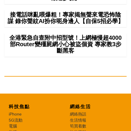
接電話咪亂喂爆粗！專家揭無聲來電恐怖陰
謀 錄你聲紋AI扮你呃身邊人【自保5招必學】
全港緊急自查附中招型號！上網極慢超4000
部Router變殭屍網小心被盜個資 專家教3步
斷黑客
科技焦點
網絡生活
iPhone
網絡熱話
5G流動
生活情報
電腦
筍買着數