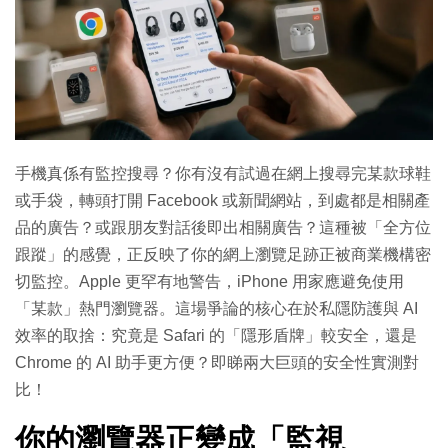
手機真係有監控搜尋？你有沒有試過在網上搜尋完某款球鞋
或手袋，轉頭打開 Facebook 或新聞網站，到處都是相關產
品的廣告？或跟朋友對話後即出相關廣告？這種被「全方位
跟蹤」的感覺，正反映了你的網上瀏覽足跡正被商業機構密
切監控。Apple 更罕有地警告，iPhone 用家應避免使用
「某款」熱門瀏覽器。這場爭論的核心在於私隱防護與 AI
效率的取捨：究竟是 Safari 的「隱形盾牌」較安全，還是
Chrome 的 AI 助手更方便？即睇兩大巨頭的安全性實測對
比！
你的瀏覽器正變成「監視