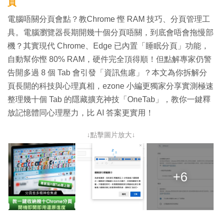
頁
電腦唔關分頁會點？教Chrome 慳 RAM 技巧、分頁管理工
具。電腦瀏覽器長期開幾十個分頁唔關，到底會唔會拖慢部
機？其實現代 Chrome、Edge 已內置「睡眠分頁」功能，
自動幫你慳 80% RAM，硬件完全頂得順！但點解專家仍警
告開多過 8 個 Tab 會引發「資訊焦慮」？本文為你拆解分
頁長開的科技與心理真相，ezone 小編更獨家分享實測極速
整理幾十個 Tab 的隱藏擴充神技「OneTab」，教你一鍵釋
放記憶體同心理壓力，比 AI 答案更實用！
↓點擊圖片放大↓
+6