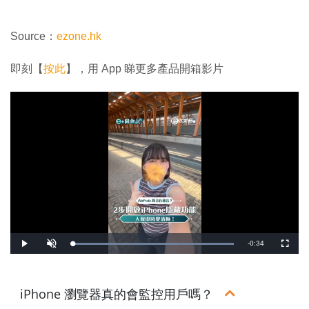
Source：
ezone.hk
即刻【
按此
】，用 App 睇更多產品開箱影片
剩
-
0:34
載
播
開
全
入
放
啟
螢
完
音
幕
餘
畢
效
:
1
時
0
iPhone 瀏覽器真的會監控用戶嗎？
0
.
間
0