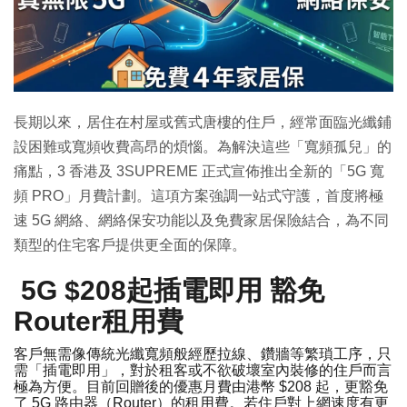
特集
長期以來，居住在村屋或舊式唐樓的住戶，經常面臨光纖鋪
設困難或寬頻收費高昂的煩惱。為解決這些「寬頻孤兒」的
痛點，3 香港及 3SUPREME 正式宣佈推出全新的「5G 寬
頻 PRO」月費計劃。這項方案強調一站式守護，首度將極
速 5G 網絡、網絡保安功能以及免費家居保險結合，為不同
類型的住宅客戶提供更全面的保障。
5G $208起插電即用 豁免
Router租用費
客戶無需像傳統光纖寬頻般經歷拉線、鑽牆等繁瑣工序，只
需「插電即用」，對於租客或不欲破壞室內裝修的住戶而言
極為方便。目前回贈後的優惠月費由港幣 $208 起，更豁免
了 5G 路由器（Router）的租用費。若住戶對上網速度有更