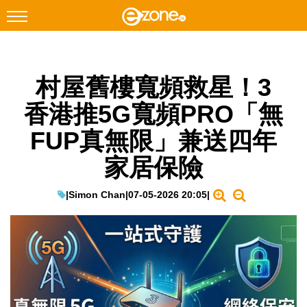
搜尋
村屋舊樓寬頻救星！3
Facebook
Instagram
香港推5G寬頻PRO「無
科技焦點
FUP真無限」兼送四年
網絡生活
家居保險
遊戲動漫
教學評測
|
Simon Chan
|
07-05-2026 20:05
|
EduTech
IT Times
生成式AI與雲端應用
Enterprise Digital Transformation