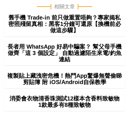
相關文章
舊手機 Trade-in 前只做重置唔夠？專家揭私
密照殘留真相：黑客1分鐘可還原【換機前必
做這步驟】
長者用 WhatsApp 好易中騙案？ 幫父母手機
做齊「這 3 個設定」 自動過濾陌生來電/釣魚
連結
複製貼上藏洩密危機！熱門App驚爆無聲偷睇
剪貼簿 附 iOS/Android自保教學
消委會衣物清香珠測試12樣本含香料致敏物
1款最多有8種致敏物