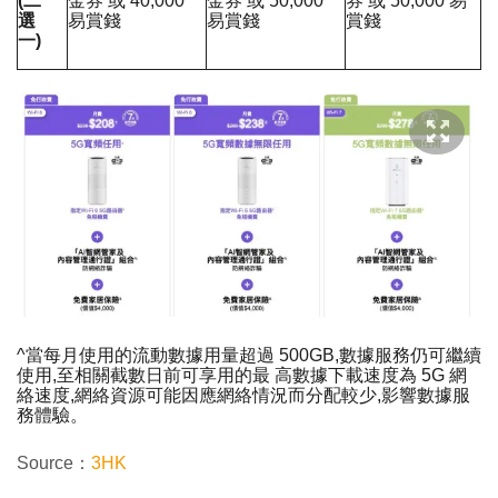
(二
金券 或 40,000
金券 或 50,000
券 或 50,000 易
選
易賞錢
易賞錢
賞錢
一)
^當每月使用的流動數據用量超過 500GB,數據服務仍可繼續
使用,至相關截數日前可享用的最 高數據下載速度為 5G 網
絡速度,網絡資源可能因應網絡情況而分配較少,影響數據服
務體驗。
Source：
3HK