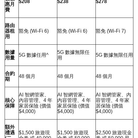
$208
$238
$278
惠月
費
路由
器租
豁免 (Wi-Fi 6)
豁免 (Wi-Fi 6)
豁免 (Wi-Fi 7)
用
數據
5G 數據無限任
5G 數據任用^
5G 數據無限任用
用量
用
合約
48 個月
48 個月
48 個月
期
AI 智網管家、
AI 智網管家、
AI 智網管家、內
核心
內容管理、4 年
內容管理、4 年
容管理、4 年家
保障
家居保險 (價值
家居保險 (價值
居保險 (價值
$4,000)
$4,000)
$4,000)
額外
禮遇
$1,500 旅遊現
$1,500 旅遊現
$2,500 旅遊現金