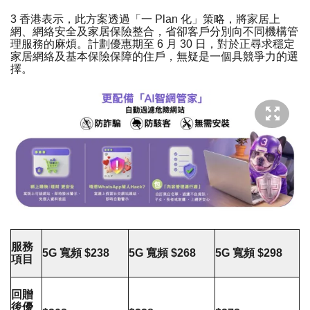
3 香港表示，此方案透過「一 Plan 化」策略，將家居上
網、網絡安全及家居保險整合，省卻客戶分別向不同機構管
理服務的麻煩。計劃優惠期至 6 月 30 日，對於正尋求穩定
家居網絡及基本保險保障的住戶，無疑是一個具競爭力的選
擇。
服務
5G
寬頻
$238
5G 寬頻 $268
5G 寬頻 $298
項目
回贈
後優