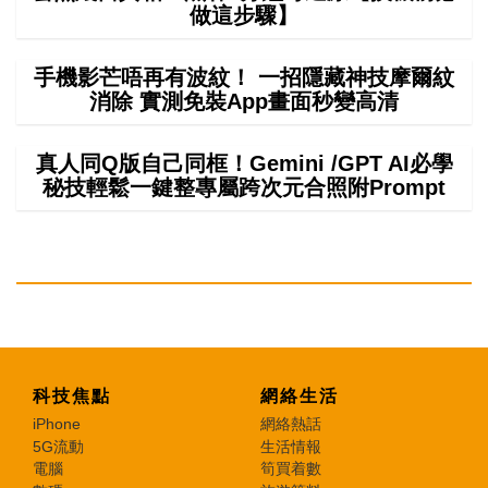
做這步驟】
手機影芒唔再有波紋！ 一招隱藏神技摩爾紋
消除 實測免裝App畫面秒變高清
真人同Q版自己同框！Gemini /GPT AI必學
秘技輕鬆一鍵整專屬跨次元合照附Prompt
科技焦點
網絡生活
iPhone
網絡熱話
5G流動
生活情報
電腦
筍買着數