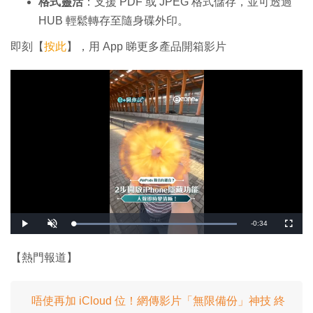
格式靈活
：支援 PDF 或 JPEG 格式儲存，並可透過
HUB 輕鬆轉存至隨身碟外印。
即刻【
按此
】，用 App 睇更多產品開箱影片
剩
-
0:34
載
播
開
全
入
放
啟
螢
完
音
幕
餘
畢
效
:
【熱門報道】
1
時
0
0
.
間
0
0
唔使再加 iCloud 位！網傳影片「無限備份」神技 終
%