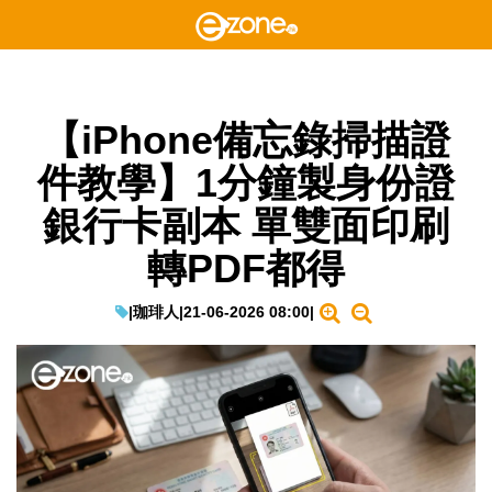
【iPhone備忘錄掃描證
件教學】1分鐘製身份證
銀行卡副本 單雙面印刷
轉PDF都得
|
珈琲人
|
21-06-2026 08:00
|