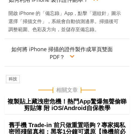
開啟 iPhone 的「備忘錄」App，點擊「迴紋針」圖示
選擇「掃描文件」，系統會自動偵測邊界。掃描後可
調整範圍、色彩及方向，並儲存至備忘錄。
如何將 iPhone 掃描的證件製作成單頁雙面
PDF？
科技
相關文章
複製貼上藏洩密危機！熱門App驚爆無聲偷睇
剪貼簿 附 iOS/Android自保教學
舊手機 Trade-in 前只做重置唔夠？專家揭私
密照殘留真相：黑客1分鐘可還原【換機前必