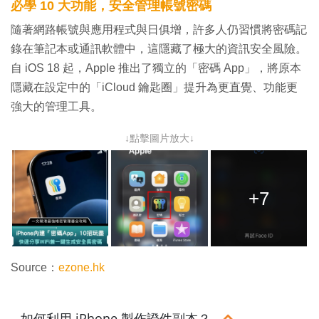
必學 10 大功能，安全管理帳號密碼
隨著網路帳號與應用程式與日俱增，許多人仍習慣將密碼記
錄在筆記本或通訊軟體中，這隱藏了極大的資訊安全風險。
自 iOS 18 起，Apple 推出了獨立的「密碼 App」，將原本
隱藏在設定中的「iCloud 鑰匙圈」提升為更直覺、功能更
強大的管理工具。
↓點擊圖片放大↓
+7
Source：
ezone.hk
如何利用 iPhone 製作證件副本？