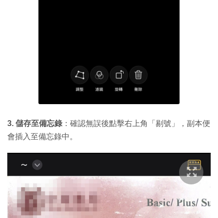
3. 儲存至備忘錄
：確認無誤後點擊右上角「剔號」，副本便
會插入至備忘錄中。