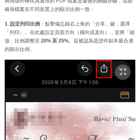
將掃描件轉化為通用的 PDF 檔案是最後的關鍵步驟，這能
確保檔案在不同裝置上的顯示比例一致：
1. 設定列印比例
：點擊備忘錄右上角的「分享」鍵，選擇
「列印」。在此處設定頁面方向（橫向或直向），並將「縮
放」比例調整至
20% 至 25%
。這被認為是證件副本最合適
的顯示比例。