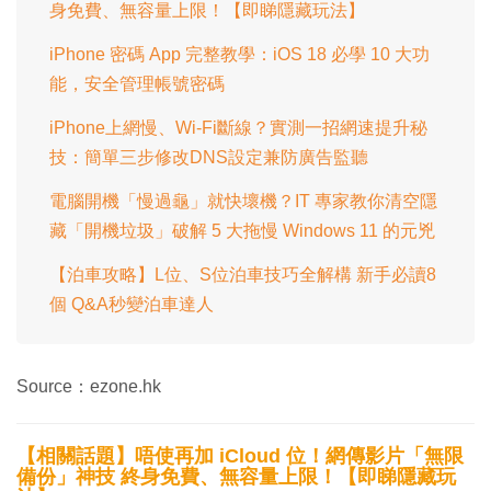
身免費、無容量上限！【即睇隱藏玩法】
iPhone 密碼 App 完整教學：iOS 18 必學 10 大功
能，安全管理帳號密碼
iPhone上網慢、Wi-Fi斷線？實測一招網速提升秘
技：簡單三步修改DNS設定兼防廣告監聽
電腦開機「慢過龜」就快壞機？IT 專家教你清空隱
藏「開機垃圾」破解 5 大拖慢 Windows 11 的元兇
【泊車攻略】L位、S位泊車技巧全解構 新手必讀8
個 Q&A秒變泊車達人
Source：ezone.hk
【相關話題】唔使再加 iCloud 位！網傳影片「無限
備份」神技 終身免費、無容量上限！【即睇隱藏玩