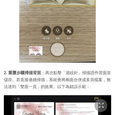
2. 重覆步驟掃描背面
：再次點擊「迴紋針」掃描證件背面並
儲存。若直接連續掃描，系統會將兩面合併成多頁檔案，無
法達到「雙面一頁」的效果。以下為錯誤示範：