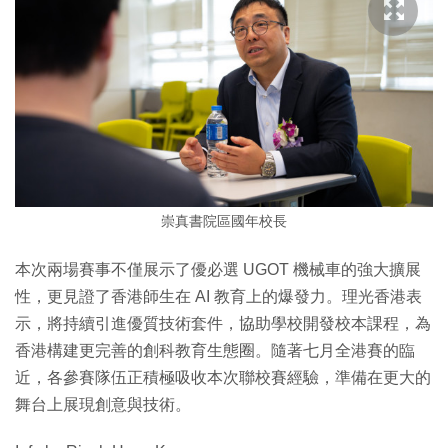
崇真書院區國年校長
本次兩場賽事不僅展示了優必選 UGOT 機械車的強大擴展
性，更見證了香港師生在 AI 教育上的爆發力。理光香港表
示，將持續引進優質技術套件，協助學校開發校本課程，為
香港構建更完善的創科教育生態圈。隨著七月全港賽的臨
近，各參賽隊伍正積極吸收本次聯校賽經驗，準備在更大的
舞台上展現創意與技術。