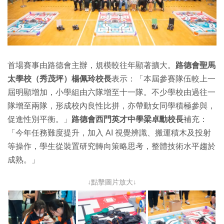
首場賽事由路德會主辦，規模較往年顯著擴大。
路德會聖馬
太學校（秀茂坪）楊佩玲校長
表示：「本屆參賽隊伍較上一
屆明顯增加，小學組由六隊增至十一隊。不少學校由過往一
隊增至兩隊，形成校內良性比拼，亦帶動女同學積極參與，
促進性別平衡。」
路德會西門英才中學梁卓勳校長
補充：
「今年任務難度提升，加入 AI 視覺辨識、搬運積木及投射
等操作，學生從裝置研究轉向策略思考，整體技術水平趨於
成熟。」
↓點擊圖片放大↓