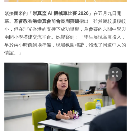
緊接而來的「
崇真盃 AI 機械車比賽 2026
」在五月九日開
幕。
基督教香港崇真會前會長周燕鏞
指出，雖然屬校規模較
小，但在理光香港的支持下成功舉辦，為參賽的六間中學與
兩間小學搭建交流平台。她觀察到：「學生展現高度投入，
早於兩小時前到場準備，現場氛圍和諧，體現了同道中人的
情誼。」