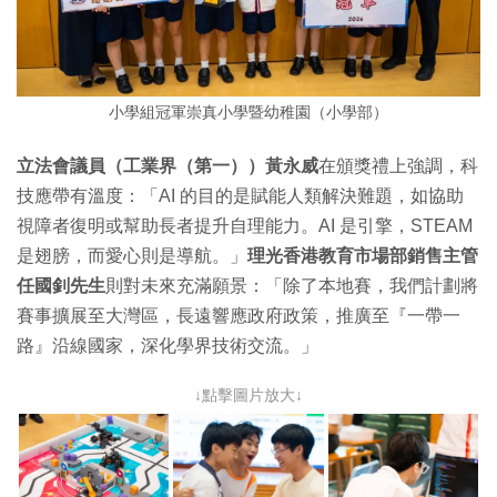
小學組冠軍崇真小學暨幼稚園（小學部）
立法會議員（工業界（第一））黃永威
在頒獎禮上強調，科
技應帶有溫度：「AI 的目的是賦能人類解決難題，如協助
視障者復明或幫助長者提升自理能力。AI 是引擎，STEAM
是翅膀，而愛心則是導航。」
理光香港教育市場部銷售主管
任國釗先生
則對未來充滿願景：「除了本地賽，我們計劃將
賽事擴展至大灣區，長遠響應政府政策，推廣至『一帶一
路』沿線國家，深化學界技術交流。」
↓點擊圖片放大↓