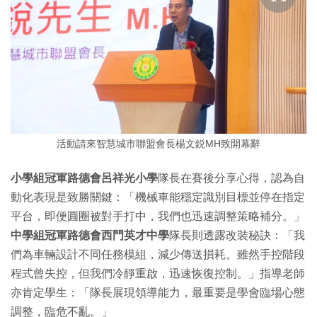
活動請來智慧城市聯盟會長楊文鋭MH致開幕辭
小學組冠軍路德會呂祥光小學
隊長在賽後分享心得，認為自
動化表現是致勝關鍵：「機械車能穩定識別目標並停在指定
平台，即便圓圈被對手打中，我們也迅速調整策略補分。」
中學組冠軍路德會西門英才中學
隊長則透露改裝秘訣：「我
們為車輛設計不同任務模組，減少傳送損耗。雖然手控階段
程式曾失控，但我們冷靜重啟，迅速恢復控制。」指導老師
亦肯定學生：「隊長展現領導能力，最重要是學會臨場心態
調整，臨危不亂。」