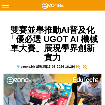
搜尋
雙賽並舉推動AI普及化
Facebook
Instagram
「優必選 UGOT AI 機械
科技焦點
車大賽」展現學界創新
網絡生活
實力
遊戲動漫
教學評測
|
ezone.hk 編輯部
|
15-06-2026 16:29
|
EduTech
IT Times
生成式AI與雲端應用
Enterprise Digital Transformation