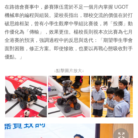
在路德會賽事中，參賽隊伍需於不足一個月內掌握 UGOT
機械車的編程與組裝。梁校長指出，聯校交流的價值在於打
破思維框架，曾有小學生觀摩中學組比賽後，將「投擲」動
作優化為「傳輸」，效果更佳。楊校長則視本次比賽為七月
全港賽的預演，強調過程中的反思與迭代：「期望學生學會
面對困難，修正方案。即使慘敗，也要以再戰心態吸收對手
優點。」
↓點擊圖片放大↓