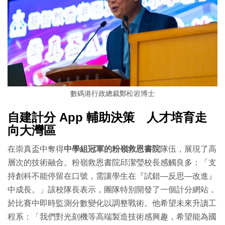
數碼港行政總裁鄭松岩博士
自建計分 App 輔助決策 人才培育走
向大灣區
在崇真盃中奪得
中學組冠軍的粉嶺救恩書院
隊伍，展現了高
層次的技術融合。粉嶺救恩書院邱潔瑩校長感觸良多：「支
持創科不能停留在口號，需讓學生在『試錯—反思—改進』
中成長。」該校隊長表示，團隊特別開發了一個計分網站，
於比賽中即時監測分數變化以調整戰術。他希望未來升讀工
程系：「我們對光刻機等高端製造技術感興趣，希望能為國