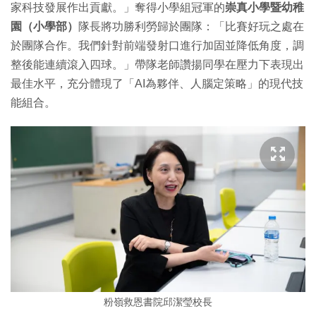
家科技發展作出貢獻。」奪得小學組冠軍的
崇真小學暨幼稚
園（小學部）
隊長將功勝利勞歸於團隊：「比賽好玩之處在
於團隊合作。我們針對前端發射口進行加固並降低角度，調
整後能連續滾入四球。」帶隊老師讚揚同學在壓力下表現出
最佳水平，充分體現了「AI為夥伴、人腦定策略」的現代技
能組合。
粉嶺救恩書院邱潔瑩校長