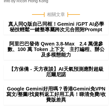
Info by Ricoh Hong Kong
相關文章
真人同Q版自己同框！Gemini /GPT AI必學
秘技輕鬆一鍵整專屬跨次元合照附Prompt
阿里巴巴發佈 Qwen 3.8-Max 2.4 萬億參
數、100 萬 Token 上下文 主打編程、辦公
及多模態能力
【方保僑 - 天方夜談】AI天氣預測應對超級
厄爾尼諾
Google Gemini好用嗎？香港Gemini免VPN
寫文/整圖/找資料返工好用工具！睇清免費/收
費版差異