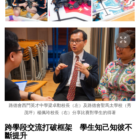
路德會西門英才中學梁卓勳校長（左）及路德會聖馬太學校（秀
茂坪）楊佩玲校長（右）分享比賽對學生的得著
跨學段交流打破框架 學生知己知彼不
斷提升