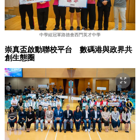
中學組冠軍路德會西門英才中學
崇真盃啟動聯校平台 數碼港與政界共
創生態圈