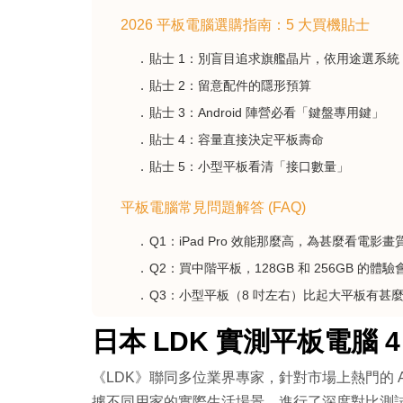
2026 平板電腦選購指南：5 大買機貼士
貼士 1：別盲目追求旗艦晶片，依用途選系統
貼士 2：留意配件的隱形預算
貼士 3：Android 陣營必看「鍵盤專用鍵」
貼士 4：容量直接決定平板壽命
貼士 5：小型平板看清「接口數量」
平板電腦常見問題解答 (FAQ)
Q1：iPad Pro 效能那麼高，為甚麼看電影畫質
Q2：買中階平板，128GB 和 256GB 的體
Q3：小型平板（8 吋左右）比起大平板有甚
日本 LDK 實測平板電腦 
《LDK》聯同多位業界專家，針對市場上熱門的 Apple 
據不同用家的實際生活場景，進行了深度對比測