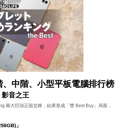
 高階、中階、小型平板電腦排行榜
s 影音之王
ung 兩大巨頭正面交鋒，結果形成「雙 Best Buy」局面，
256GB)」