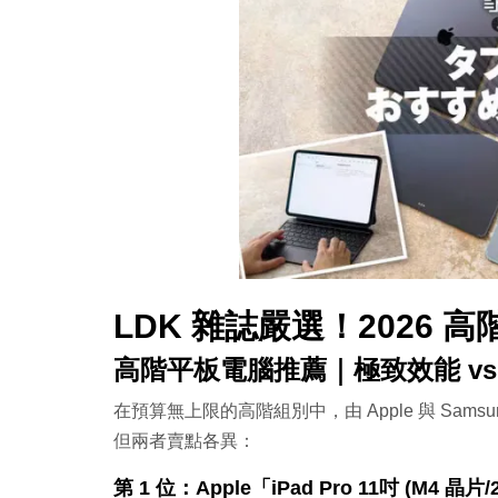
LDK 雜誌嚴選！2026
高階平板電腦
推薦
｜
極致效能 v
在預算無上限的高階組別中，由 Apple 與 Sams
但兩者賣點各異：
第 1 位：Apple「iPad Pro 11吋 (M4 晶片/