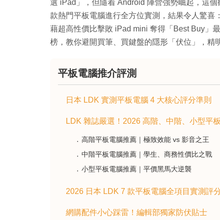
選 iPad」，但隨着 Android 陣營強勢崛起，
款熱門平板電腦進行全方位實測，結果令人驚喜
藉超高性價比擊敗 iPad mini 奪得「Best B
榜，教你避開買筆、買鍵盤的隱形「伏位」，精
平板電腦推介評測
日本 LDK 實測平板電腦 4 大核心評分準則
LDK 雜誌嚴選！2026 高階、中階、小型
高階平板電腦推薦｜極致效能 vs 影音之王
中階平板電腦推薦｜學生、商務性價比之戰
小型平板電腦推薦｜平價黑馬大逆襲
2026 日本 LDK 7 款平板電腦全項目實測評
網購配件小心踩雷！編輯部獨家防伏貼士