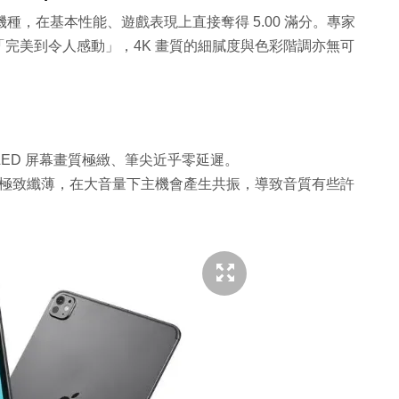
級機種，在基本性能、遊戲表現上直接奪得 5.00 滿分。專家
完美到令人感動」，4K 畫質的細膩度與色彩階調亦無可
LED 屏幕畫質極緻、筆尖近乎零延遲。
極致纖薄，在大音量下主機會產生共振，導致音質有些許