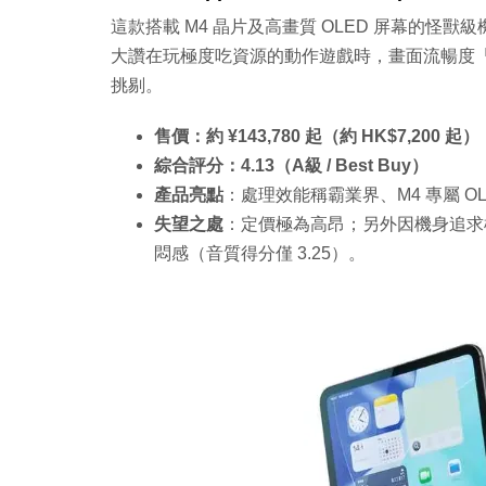
這款搭載 M4 晶片及高畫質 OLED 屏幕的怪獸
大讚在玩極度吃資源的動作遊戲時，畫面流暢度「
挑剔。
售價：約 ¥143,780 起（約 HK$7,200 起）
綜合評分：4.13（A級 / Best Buy）
產品亮點
：處理效能稱霸業界、M4 專屬 O
失望之處
：定價極為高昂；另外因機身追求
悶感（音質得分僅 3.25）。