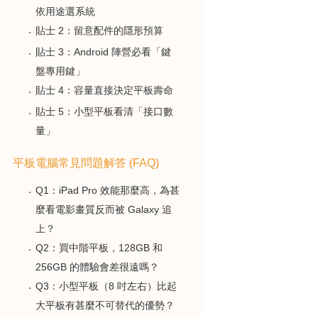
依用途選系統
貼士 2：留意配件的隱形預算
貼士 3：Android 陣營必看「鍵
盤專用鍵」
貼士 4：容量直接決定平板壽命
貼士 5：小型平板看清「接口數
量」
平板電腦常見問題解答 (FAQ)
Q1：iPad Pro 效能那麼高，為甚
麼看電影畫質反而被 Galaxy 追
上？
Q2：買中階平板，128GB 和
256GB 的體驗會差很遠嗎？
Q3：小型平板（8 吋左右）比起
大平板有甚麼不可替代的優勢？