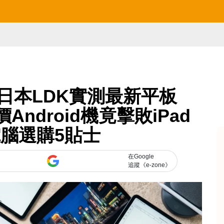
日本LDK實測最新平板
價Android機竟擊敗iPad
腦選購5貼士
在Google
追蹤《e-zone》