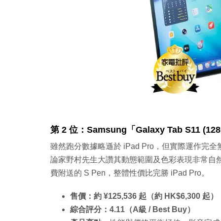
第 2 位：Samsung「Galaxy Tab S11 (12
雖然跑分數據略遜於 iPad Pro，但實際運作
論家野村先生大讚其動態範圍及色彩表現非常自
費附送的 S Pen，整體性價比完勝 iPad Pro。
售價：約 ¥125,536 起（約 HK$6,300 起）
綜合評分：
4.11
（A級 / Best Buy）