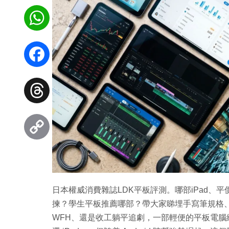
WhatsApp
Facebook
Threads
Copy
Link
日本權威消費雜誌LDK平板評測。哪部iPad、平價平
揀？學生平板推薦哪部？帶大家睇埋手寫筆規格、高
WFH、還是收工躺平追劇，一部輕便的平板電