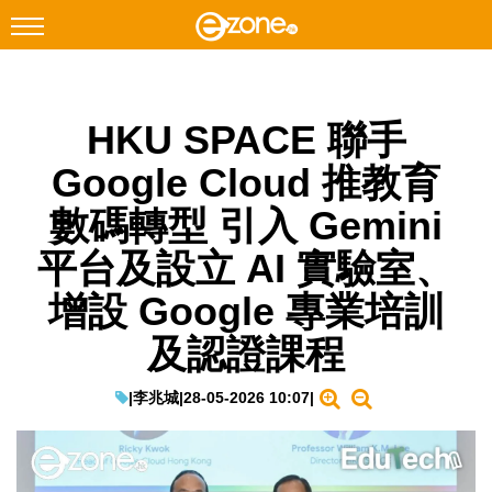
搜尋
HKU SPACE 聯手
Facebook
Instagram
Google Cloud 推教育
科技焦點
數碼轉型 引入 Gemini
網絡生活
平台及設立 AI 實驗室、
遊戲動漫
增設 Google 專業培訓
教學評測
及認證課程
EduTech
IT Times
|
李兆城
|
28-05-2026 10:07
|
生成式AI與雲端應用
Enterprise Digital Transformation