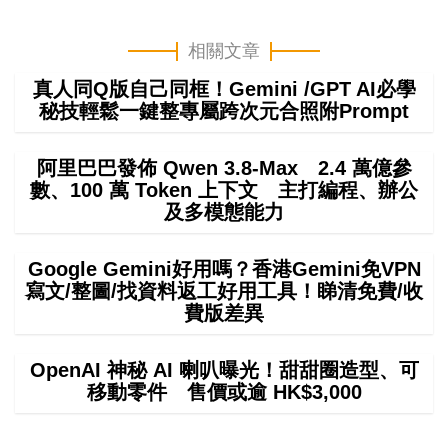
相關文章
真人同Q版自己同框！Gemini /GPT AI必學
秘技輕鬆一鍵整專屬跨次元合照附Prompt
阿里巴巴發佈 Qwen 3.8-Max 2.4 萬億參
數、100 萬 Token 上下文 主打編程、辦公
及多模態能力
Google Gemini好用嗎？香港Gemini免VPN
寫文/整圖/找資料返工好用工具！睇清免費/收
費版差異
OpenAI 神秘 AI 喇叭曝光！甜甜圈造型、可
移動零件 售價或逾 HK$3,000