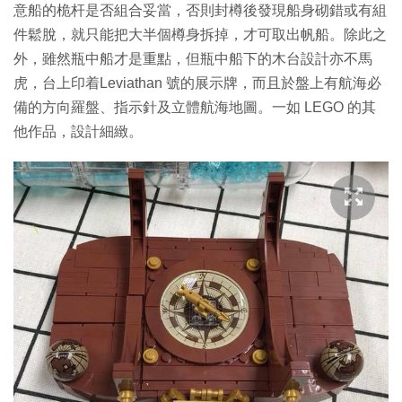
意船的桅杆是否組合妥當，否則封樽後發現船身砌錯或有組
件鬆脫，就只能把大半個樽身拆掉，才可取出帆船。除此之
外，雖然瓶中船才是重點，但瓶中船下的木台設計亦不馬
虎，台上印着Leviathan 號的展示牌，而且於盤上有航海必
備的方向羅盤、指示針及立體航海地圖。一如 LEGO 的其
他作品，設計細緻。