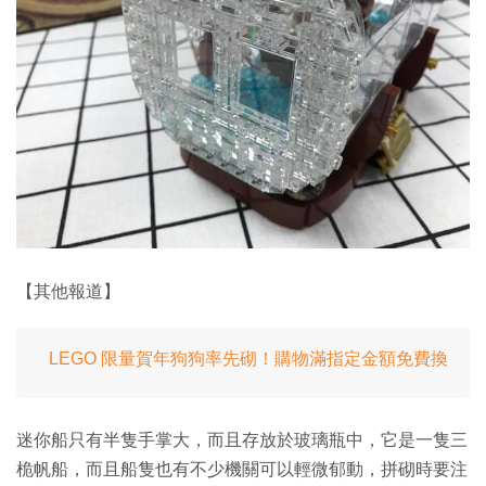
【其他報道】
LEGO 限量賀年狗狗率先砌！購物滿指定金額免費換
迷你船只有半隻手掌大，而且存放於玻璃瓶中，它是一隻三
桅帆船，而且船隻也有不少機關可以輕微郁動，拼砌時要注