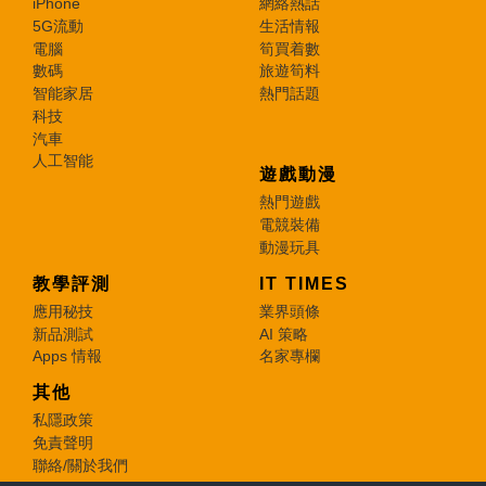
iPhone
網絡熱話
5G流動
生活情報
電腦
筍買着數
數碼
旅遊筍料
智能家居
熱門話題
科技
汽車
人工智能
遊戲動漫
熱門遊戲
電競裝備
動漫玩具
教學評測
IT TIMES
應用秘技
業界頭條
新品測試
AI 策略
Apps 情報
名家專欄
其他
私隱政策
免責聲明
聯絡/關於我們