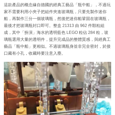
這款產品的概念緣自德國的經典工藝品「瓶中船」，不過玩
家不需要利用小夾子把組件夾進玻璃瓶，只要先製作迷你
船，再製作三分一個玻璃瓶，然後把迷你船鞏固在玻璃瓶，
最後才把玻璃瓶封口即可。整盒 21313 由 962 件顆粒組
成，其中「扮演」海水的透明藍色 LEGO 粒佔 284 粒，玻
璃瓶選用大量的透明件，提升完成品的整體質感，與經典工
藝品「瓶中船」更相似。不過玻璃瓶身並非完全密封，於接
口藏有小孔，收藏時要注意入塵。