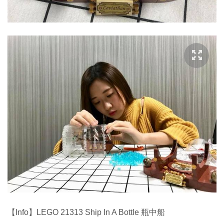
【Info】LEGO 21313 Ship In A Bottle 瓶中船