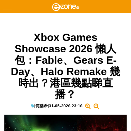
搜尋
Xbox Games
Facebook
Instagram
Showcase 2026 懶人
科技焦點
包：Fable、Gears E-
網絡生活
Day、Halo Remake 幾
遊戲動漫
時出？港區幾點睇直
教學評測
播？
EduTech
IT Times
|
何樂希
|
31-05-2026 23:16
|
生成式AI與雲端應用
Enterprise Digital Transformation