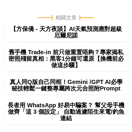
相關文章
【方保僑 - 天方夜談】AI天氣預測應對超級
厄爾尼諾
舊手機 Trade-in 前只做重置唔夠？專家揭私
密照殘留真相：黑客1分鐘可還原【換機前必
做這步驟】
真人同Q版自己同框！Gemini /GPT AI必學
秘技輕鬆一鍵整專屬跨次元合照附Prompt
長者用 WhatsApp 好易中騙案？ 幫父母手機
做齊「這 3 個設定」 自動過濾陌生來電/釣魚
連結